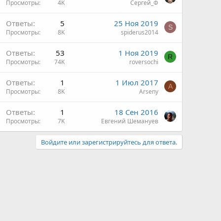
Просмотры
4K
Сергей_Ф
Ответы
5
25 Ноя 2019
S
Просмотры
8K
spiderus2014
Ответы
53
1 Ноя 2019
R
Просмотры
74K
roversochi
Ответы
1
1 Июл 2017
A
Просмотры
8K
Arseny
Ответы
1
18 Сен 2016
Просмотры
7K
Евгений Шемануев
Войдите или зарегистрируйтесь для ответа.