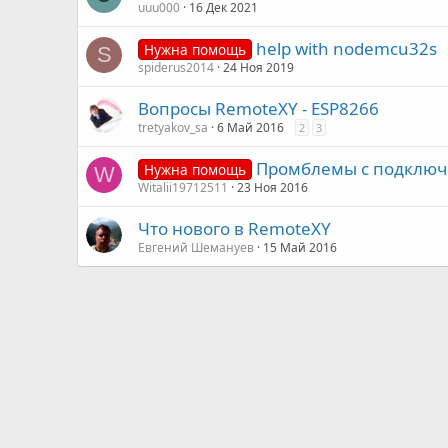
uuu000
16 Дек 2021
help with nodemcu32s
Нужна помощь
S
spiderus2014
24 Ноя 2019
Вопросы RemoteXY - ESP8266
tretyakov_sa
6 Май 2016
2
3
Промблемы с подключ
Нужна помощь
W
Witalii19712511
23 Ноя 2016
Что нового в RemoteXY
Евгений Шемануев
15 Май 2016