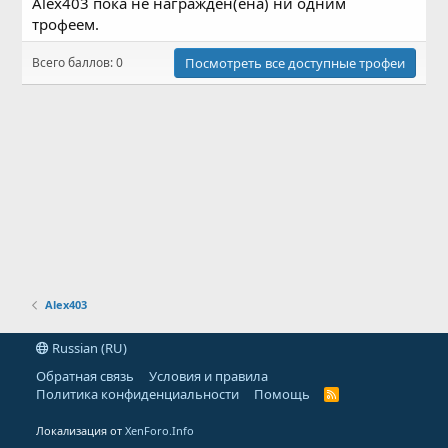
Alex403 пока не награждён(ена) ни одним
трофеем.
Всего баллов: 0
Посмотреть все доступные трофеи
Alex403
Russian (RU)
Обратная связь
Условия и правила
Политика конфиденциальности
Помощь
R
S
S
Локализация от
XenForo.Info