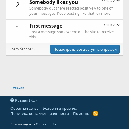
Somebody likes you
16 Янв 2022
2
Somebody out there reacted positively to one of
your messages. Keep posting like that for more!
First message
16 Янв 2022
1
Post a message somewhere on the site to receive
this.
Всего баллов: 3
Посмотреть все доступные трофеи
vdbvdb
Russian (RU)
Обратная связь
Условия и правила
Политика конфиденциальности
Помощь
R
S
S
Локализация от
XenForo.Info