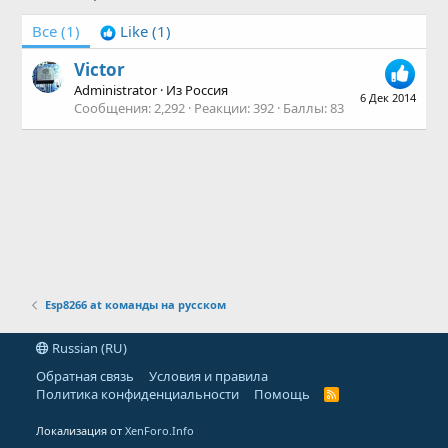
Все
(1)
Like
(1)
Victor
Administrator
·
Из
Россия
6 Дек 2014
Сообщения
2,292
Реакции
392
Баллы
83
Esp8266 at команды на русском
Russian (RU)
Обратная связь
Условия и правила
Политика конфиденциальности
Помощь
R
S
S
Локализация от
XenForo.Info