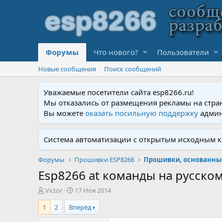
Форумы
Что нового?
Пользователи
Новые сообщения
Поиск сообщений
Уважаемые посетители сайта esp8266.ru!
Мы отказались от размещения рекламы на стра
Вы можете
оказать посильную поддержку
админ
Система автоматизации с открытым исходным к
Форумы
Прошивки ESP8266
Прошивки, основанные
Esp8266 at команды на русско
А
Д
Victor
17 Ноя 2014
в
а
1
2
Вперёд
т
т
о
а