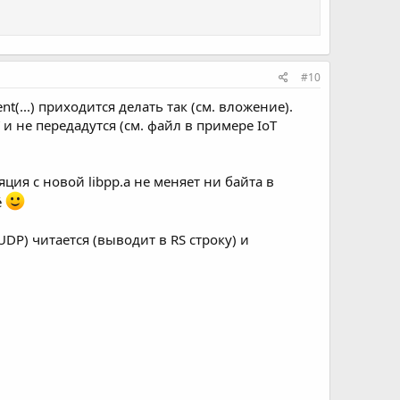
#10
(...) приходится делать так (см. вложение).
и не передадутся (см. файл в примере IoT
яция с новой libpp.a не меняет ни байта в
ё
DP) читается (выводит в RS строку) и