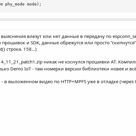
um phy_mode mode);
выяснения влезут или нет данные в передачу по espconn_sent
 прошивок и SDK, данные обрежутся или просто “скипнутся” 
t() строка. 158…)
3_14_11_21_patch1.zip никак не коснулся прошивки AT. Компил
лько Demo IoT - там номерки версии библиотеки новее и вс
 - в выложенном видео по HTTP+MPFS уже в отладке (через U