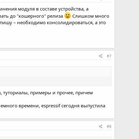
нения модуля в составе устройства, а
елать до "кошерного" релиза
Слишком много
 пишу – необходимо консолидироваться, а это
#7
я, туториалы, примеры и прочее, причем
немного времени, espressif сегодня выпустила
#8