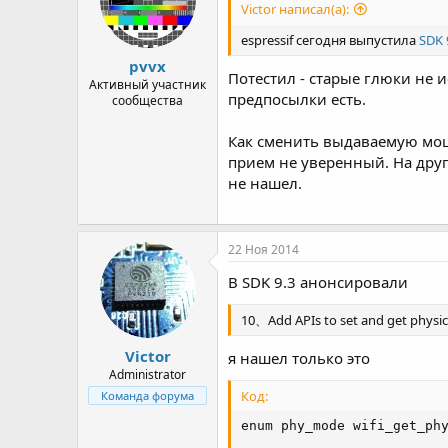
Victor написал(а):
espressif сегодня выпустила
SDK 
pvvx
Потестил - старые глюки не ис
Активный участник
предпосылки есть.
сообщества
Как сменить выдаваемую мощн
прием не уверенный. На друг
не нашел.
22 Ноя 2014
В SDK 9.3 анонсировали
10、Add APIs to set and get phys
Victor
я нашел только это
Administrator
Код:
Команда форума
enum phy_mode wifi_get_phy