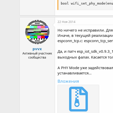
bool wifi_set_phy_mode(en
22 Ноя 2014
Но ничего не исправили. Для 
Иначе, в текущей реализации
espconn_tcp.c: espconn_tcp_sen
pvvx
Да, и патч esp_iot_sdk_v0.9.
Активный участник
выходных фалах. Касается то
сообщества
А PHY Mode уже задействовал
устанавливается...
Вложения