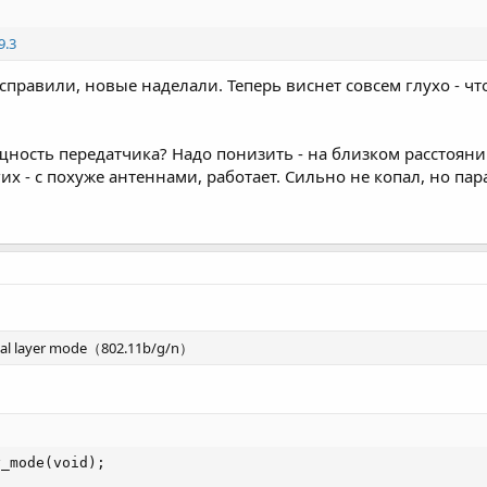
9.3
правили, новые наделали. Теперь виснет совсем глухо - что-т
ость передатчика? Надо понизить - на близком расстоянии
их - с похуже антеннами, работает. Сильно не копал, но п
ical layer mode（802.11b/g/n）
_mode(void);
