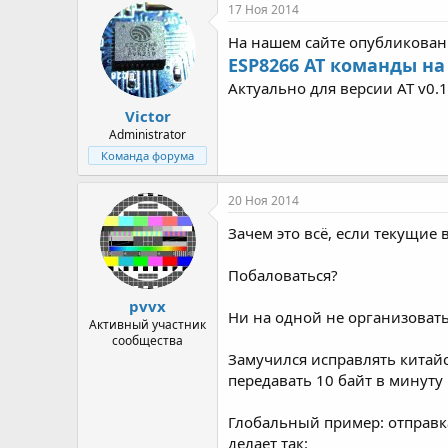
р
н
17 Ноя 2014
т
а
На нашем сайте опубликова
е
ч
м
а
ESP8266 AT команды на
ы
л
Актуально для версии AT v0.1
а
Victor
Administrator
Команда форума
20 Ноя 2014
Зачем это всё, если текущие
Побаловаться?
pvvx
Ни на одной не организовать
Активный участник
сообщества
Замучился исправлять китайс
передавать 10 байт в минуту
Глобальный пример: отправка
делает так: