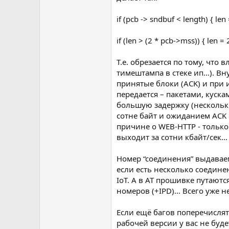
if (pcb -> sndbuf < length) { len 
if (len > (2 * pcb->mss)) { len =
Т.е. обрезается по тому, что
тимештампа в стеке ип…). Вн
принятые блоки (ACK) и при 
передается – пакетами, куск
большую задержку (несколько 
сотне байт и ожиданием ACK 
причине о WEB-HTTP - только
выходит за сотни кбайт/сек...
Номер “соединения” выдаваем
если есть несколько соедин
IoT. А в AT прошивке путают
номеров (+IPD)… Всего уже не
Если ещё багов поперечислят
рабочей версии у вас не будет