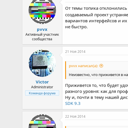
От темы топика отклонились 
создаваемый проект устраняе
вариантов интерфейсов и их 
не быстро.
pvvx
Активный участник
сообщества
21 Ноя 2014
pvvx написал(а):
Неизвестно, что приживется в н
Victor
Приживется то, что будет уд
Administrator
разного уровня: как для про
Команда форума
Ну и, почти в тему нашей дис
SDK 9.3
22 Ноя 2014