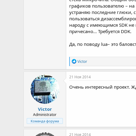
графиков пользователю – на 
устраняю последние глюки, 
пользоваться дизассемблиров
народу с имеющимся SDK не вы
причесано... Требуется DDK.
Да, по поводу lua– это балов
Р
Victor
е
а
к
21 Ноя 2014
ц
и
Очень интересный проект. Жд
и
:
Victor
Administrator
Команда форума
21 Ноя 2014