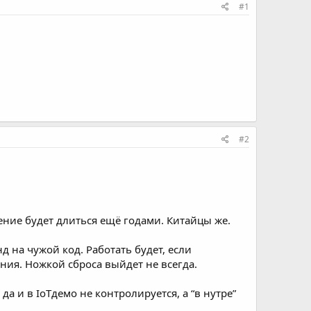
#1
#2
ение будет длиться ещё годами. Китайцы же.
 на чужой код. Работать будет, если
ния. Ножкой сброса выйдет не всегда.
, да и в IoTдемо не контролируется, а “в нутре”