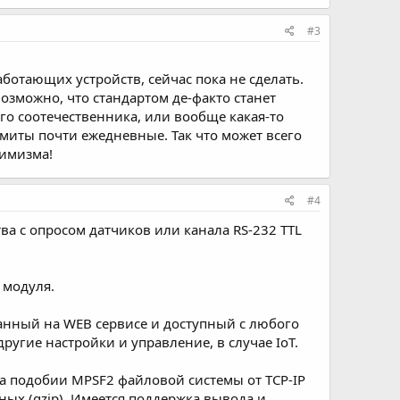
#3
работающих устройств, сейчас пока не сделать.
озможно, что стандартом де-факто станет
го соотечественника, или вообще какая-то
ммиты почти ежедневные. Так что может всего
тимизма!
#4
а с опросом датчиков или канала RS-232 TTL
 модуля.
анный на WEB сервисе и доступный с любого
другие настройки и управление, в случае IoT.
а подобии MPSF2 файловой системы от TCP-IP
ых (gzip). Имеется поддержка вывода и