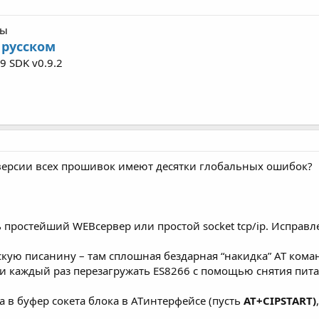
ны
 русском
9 SDK v0.9.2
 версии всех прошивок имеют десятки глобальных ошибок?
 простейший WEBсервер или простой socket tcp/ip. Исправл
кую писанину – там сплошная бездарная “накидка” AT команд
 и каждый раз перезагружать ES8266 с помощью снятия пита
 в буфер сокета блока в ATинтерфейсе (пусть
AT+CIPSTART)