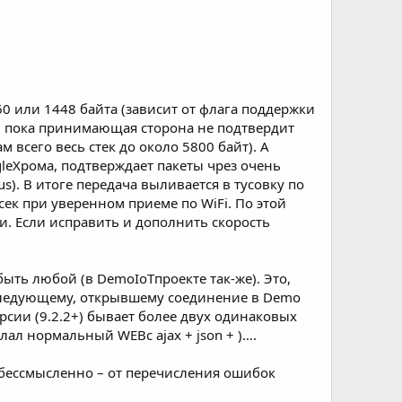
460 или 1448 байта (зависит от флага поддержки
м, пока принимающая сторона не подтвердит
 всего весь стек до около 5800 байт). А
leХрома, подтверждает пакеты чрез очень
us). В итоге передача выливается в тусовку по
сек при уверенном приеме по WiFi. По этой
и. Если исправить и дополнить скорость
ть любой (в DemoIoTпроекте так-же). Это,
 следующему, открывшему соединение в Demo
рсии (9.2.2+) бывает более двух одинаковых
лал нормальный WEBс ajax + json + )….
 бессмысленно – от перечисления ошибок