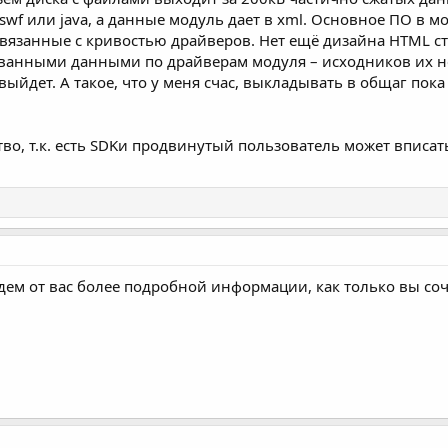
swf или java, а данные модуль дает в xml. Основное ПО в м
связанные с кривостью драйверов. Нет ещё дизайна HTML с
анными данными по драйверам модуля – исходников их нет. 
йдет. А такое, что у меня счас, выкладывать в общаг пока 
ство, т.к. есть SDKи продвинутый пользователь может вписат
ем от вас более подробной информации, как только вы соч