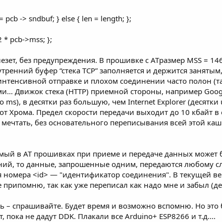
= pcb -> sndbuf; } else { len = length; };
 2 * pcb->mss; };
 влезет, без предупреждения. В прошивке с ATразмер MSS = 1
утренний буфер “стека TCP” заполняется и держится заняты
интенсивной отправке и плохом соединении часто полон (там
ами… Движок стека (HTTP) приемной стороны, например Goog
ms), в десятки раз большую, чем Internet Explorer (десятки 
от Хрома. Предел скорости передачи выходит до 10 кбайт в 
 мечтать, без основательного переписывания всей этой каш
ый в AT прошивках при приеме и передаче данных может бы
ений, то данные, запрошенные одним, передаются любому
ся номера <id> — "идентификатор соединения". В текущей ве
 припомню, так как уже переписал как надо мне и забыл (де
ь – спрашивайте. Будет время и возможно вспомню. Но это
, пока не дадут DDK. Плакали все Arduino+ ESP8266 и т.д....