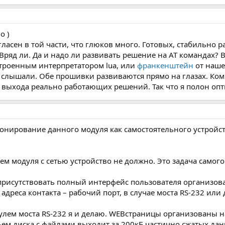
о )
огласен в той части, что глюков много. Готовых, стабильно 
Вряд ли. Да и надо ли развивать решение на AT командах? В
троенным интерпретатором lua, или
франкенштейн
от наше
е слышали. Обе прошивки развиваются прямо на глазах. Ко
о выхода реально работающих решений. Так что я полон оп
нирование данного модуля как самостоятельного устройств
ем модуля с сетью устройство не должно. Это задача самого
 присутствовать полный интерфейс пользователя организов
адреса контакта – рабочий порт, в случае моста RS-232 или 
улем моста RS-232 я и делаю. WEBстраницы организованы н
м диска с файлами выходит за 200кБ частично сжатых данн