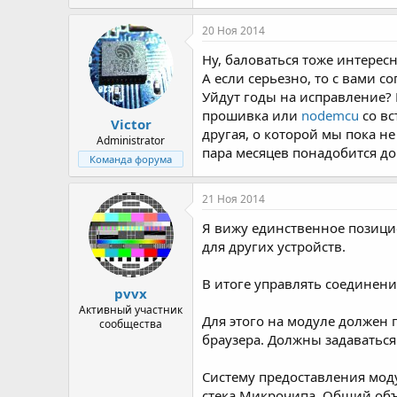
20 Ноя 2014
Ну, баловаться тоже интересн
А если серьезно, то с вами с
Уйдут годы на исправление? 
прошивка или
nodemcu
со вс
Victor
другая, о которой мы пока н
Administrator
пара месяцев понадобится д
Команда форума
21 Ноя 2014
Я вижу единственное позицио
для других устройств.
В итоге управлять соединени
pvvx
Активный участник
Для этого на модуле должен
сообщества
браузера. Должны задаваться 
Систему предоставления мод
стека Микрочипа. Общий объе