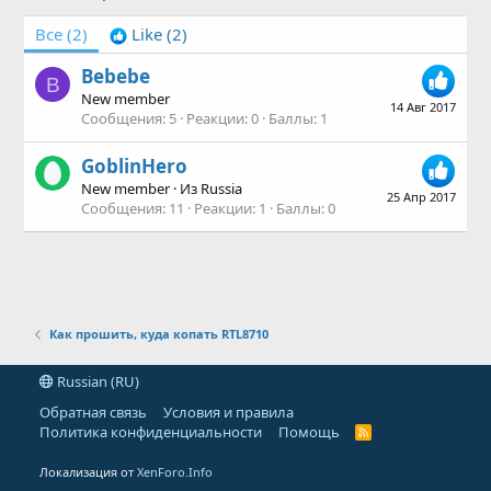
Все
(2)
Like
(2)
Bebebe
B
New member
14 Авг 2017
Сообщения
5
Реакции
0
Баллы
1
GoblinHero
New member
·
Из
Russia
25 Апр 2017
Сообщения
11
Реакции
1
Баллы
0
Как прошить, куда копать RTL8710
Russian (RU)
Обратная связь
Условия и правила
Политика конфиденциальности
Помощь
R
S
S
Локализация от
XenForo.Info