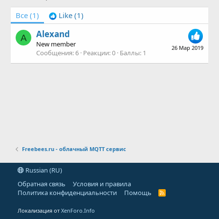
Все
(1)
Like
(1)
Alexand
A
New member
26 Мар 2019
Сообщения
6
Реакции
0
Баллы
1
Freebees.ru - облачный MQTT сервис
Russian (RU)
Обратная связь
Условия и правила
Политика конфиденциальности
Помощь
R
S
S
Локализация от
XenForo.Info