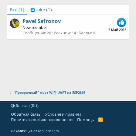
Все
(1)
Like
(1)
Pavel Safronov
New member
7 Май 2015
Сообщения
26
Реакции
14
Баллы
0
"Прозрачный" мост WiFi-UART на ESP2866
Russian (RU)
Обратная связь
Условия и правила
Политика конфиденциальности
Помощь
R
S
S
Локализация от
XenForo.Info