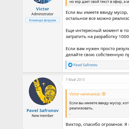
но esp дает свой текст в эфир, а
Victor
Если вы имеете ввиду мусор,
Administrator
остальное все можно реализо
Команда форума
Еще интересный момент в том
затратить на разработку 1000$
Если вам нужен просто резуль
делайте свою собственную пр
Р
Pavel Safronov
е
а
к
7 Май 2015
ц
и
и
Victor написал(а):
:
Если вы имеете ввиду мусор, ко
реализовать.
Pavel Safronov
.
New member
Виктор, спасибо огромное. Я