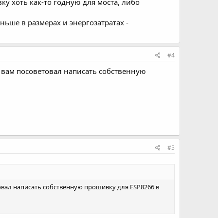
ку хоть как-то годную для моста, либо
еньше в размерах и энергозатратах -
#4
бы вам посоветовал написать собственную
#5
товал написать собственную прошивку для ESP8266 в