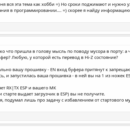
ня вся эта тема как хобби =) Но сроки поджимают и нужно у
ния в программировании.... =) скорее я найду информацию,
ько что пришла в голову мысль по поводу мусора в порту: а 
ер? Любую, у которой есть перевод в Hi-Z состояние?
мально вашу прошивку - EN вход буфера притянут к запреща
сь, и запустилась ваша прошивка - в ней вы на 1 из ножек ES
яет RX|TX ESP и вашего МК
и старте выдает загрузчик в ESP) вы не получите.
ся, подумал лишь про задачу с избавлением от стартового м