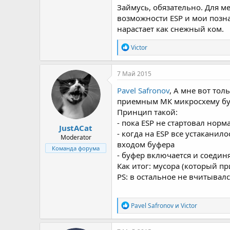
Займусь, обязательно. Для ме
возможности ESP и мои позна
нарастает как снежный ком.
Р
Victor
е
а
к
7 Май 2015
ц
и
Pavel Safronov
, А мне вот тол
и
приемным МК микросхему буф
:
Принцип такой:
- пока ESP не стартовал нор
JustACat
- когда на ESP все устаканило
Moderator
входом буфера
Команда форума
- буфер включается и соедин
Как итог: мусора (который пр
PS: в остальное не вчитывал
Р
Pavel Safronov
и
Victor
е
а
к