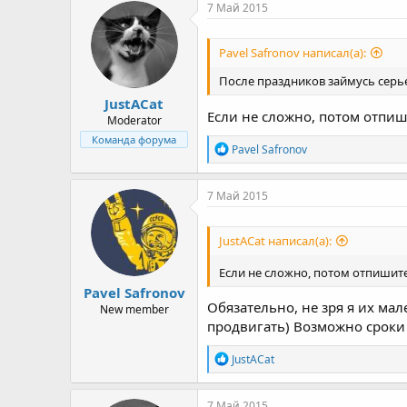
к
7 Май 2015
ц
и
и
Pavel Safronov написал(а):
:
После праздников займусь серь
JustACat
Если не сложно, потом отпиш
Moderator
Команда форума
Р
Pavel Safronov
е
а
к
7 Май 2015
ц
и
и
JustACat написал(а):
:
Если не сложно, потом отпишите
Pavel Safronov
Обязательно, не зря я их мал
New member
продвигать) Возможно сроки
Р
JustACat
е
а
к
7 Май 2015