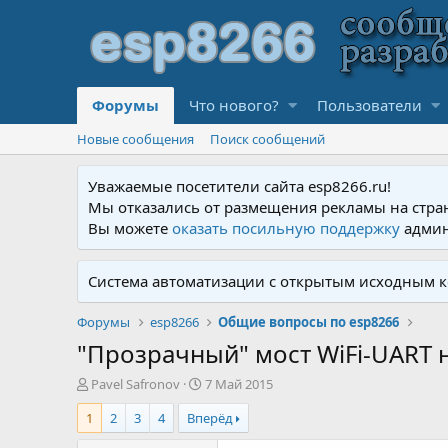
Форумы
Что нового?
Пользователи
Новые сообщения
Поиск сообщений
Уважаемые посетители сайта esp8266.ru!
Мы отказались от размещения рекламы на стра
Вы можете
оказать посильную поддержку
админ
Система автоматизации с открытым исходным к
Форумы
esp8266
Общие вопросы по esp8266
"Прозрачный" мост WiFi-UART 
А
Д
Pavel Safronov
7 Май 2015
в
а
1
2
3
4
Вперёд
т
т
о
а