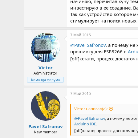
начинаю, перечитав кучу тем
инвестирую в ее создание. В
Так как устройство которое м
стимулирует на поиск новых 
7 Май 2015
@Pavel Safronov
, а почему не
прошивку для ESP8266 в
Ardu
[off]кстати, процесс достат
Victor
Administrator
Команда форума
7 Май 2015
Victor написал(а):
@Pavel Safronov
, а почему не х
Arduino IDE
.
Pavel Safronov
[off]кстати, процесс достаточн
New member