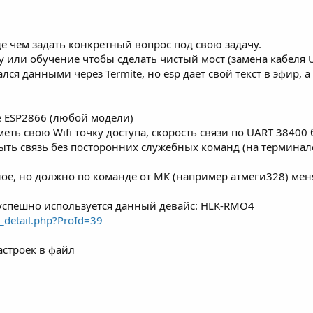
 чем задать конкретный вопрос под свою задачу.
у или обучение чтобы сделать чистый мост (замена кабеля 
я данными через Termite, но esp дает свой текст в эфир, а
е ESP2866 (любой модели)
еть свою Wifi точку доступа, скорость связи по UART 38400
ыть связь без посторонних служебных команд (на терминале
ое, но должно по команде от МК (например атмеги328) меня
успешно используется данный девайс: HLK-RMO4
t_detail.php?ProId=39
астроек в файл