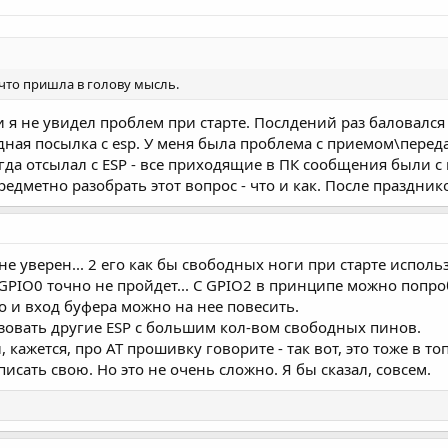
о что пришла в голову мысль.
 я не увидел проблем при старте. Послдений раз баловался
ная посылка с esp. У меня была проблема с приемом\переда
огда отсылал с ESP - все приходящие в ПК сообщения были с
редметно разобрать этот вопрос - что и как. После праздник
1 не уверен... 2 его как бы свободных ноги при старте испол
GPIO0 точно не пройдет... С GPIO2 в принципе можно попроб
то и вход буфера можно на нее повесить.
зовать другие ESP с большим кол-вом свободных пинов.
кажется, про AT прошивку говорите - так вот, это тоже в топ
исать свою. Но это не очень сложно. Я бы сказал, совсем.