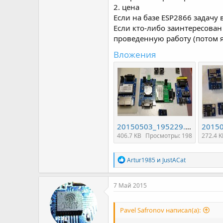
2. цена
Если на базе ESP2866 задач
Если кто-либо заинтересован
проведенную работу (потом я
Вложения
20150503_195229.jpg
406.7 KB
Просмотры: 198
272.4 
Р
Artur1985
и
JustACat
е
а
к
7 Май 2015
ц
и
и
Pavel Safronov написал(а):
: