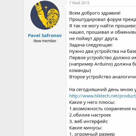
р
н
7 Май 2015
т
а
Всем доброго здравия!
е
ч
м
а
Проштудировал форум прежде
ы
л
Я так не могу найти прошивк
а
нашел, прошивал и обменивалс
Pavel Safronov
не поймут друг друга.
New member
Задача следующая:
Нужно два устройства на баз
Первое устройство должно им
(например Arduino) должна б
команды)
Второе устройство аналогичн
На сегодняшний день мною 
http://www.hlktech.net/produc
Какие у него плюсы:
1.возможность сохранения н
2.обилие настроек
3. веб интерфейс
Какие минусы:
1. огромный размер