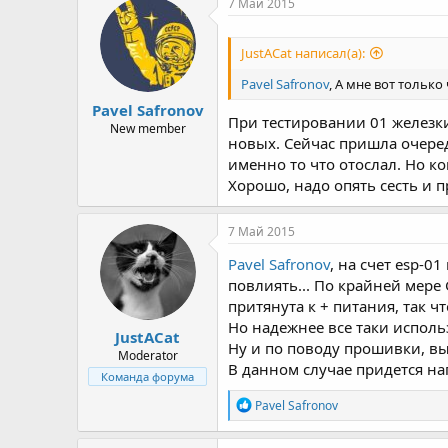
7 Май 2015
ц
и
и
JustACat написал(а):
:
Pavel Safronov
, А мне вот тольк
Pavel Safronov
При тестировании 01 железки
New member
новых. Сейчас пришла очеред
именно то что отослал. Но к
Хорошо, надо опять сесть и п
7 Май 2015
Pavel Safronov
, на счет esp-0
повлиять... По крайней мере 
притянута к + питания, так ч
Но надежнее все таки исполь
JustACat
Ну и по поводу прошивки, вы, 
Moderator
В данном случае придется нап
Команда форума
Р
Pavel Safronov
е
а