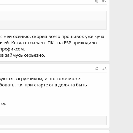
#7
 с ней осенью, скорей всего прошивок уже куча
чей. Когда отсылал с ПК - на ESP приходило
 префиксом.
ов займусь серьезно.
#8
ьзуются загрузчиком, и это тоже может
овать, т.к. при старте она должна быть
ку.