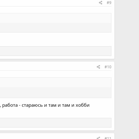
#9
#10
 работа - стараюсь и там и там и хобби
#11