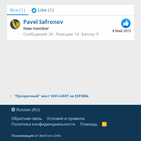
Все
(1)
Like
(1)
Pavel Safronov
New member
8 Май 2015
Сообщения
26
Реакции
14
Баллы
0
"Прозрачный" мост WiFi-UART на ESP2866
Russian (RU)
Обратная связь
Условия и правила
Политика конфиденциальности
Помощь
R
S
S
Локализация от
XenForo.Info