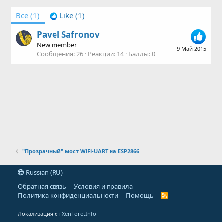
Все
(1)
Like
(1)
Pavel Safronov
New member
9 Май 2015
Сообщения
26
Реакции
14
Баллы
0
"Прозрачный" мост WiFi-UART на ESP2866
Russian (RU)
Обратная связь
Условия и правила
Политика конфиденциальности
Помощь
R
S
S
Локализация от
XenForo.Info