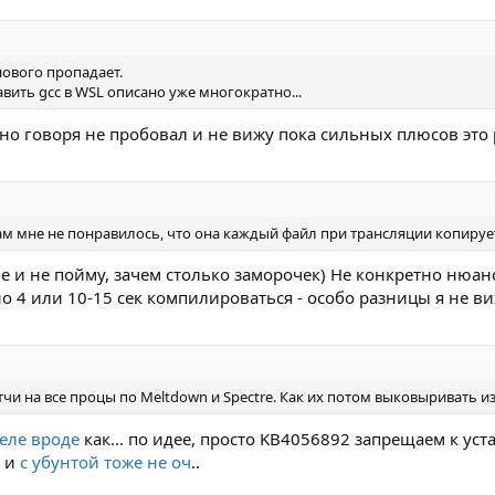
нового пропадает.
авить gcc в WSL описано уже многократно...
стно говоря не пробовал и не вижу пока сильных плюсов это
ам мне не понравилось, что она каждый файл при трансляции копирует 
е и не пойму, зачем столько заморочек) Не конкретно нюан
о 4 или 10-15 сек компилироваться - особо разницы я не ви
и на все процы по Meltdown и Spectre. Как их потом выковыривать из 
деле вроде
как... по идее, просто KB4056892 запрещаем к уст
) и
с убунтой тоже не оч
..