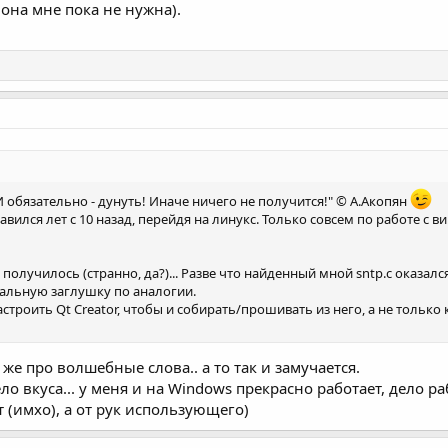
 она мне пока не нужна).
И обязательно - дунуть! Иначе ничего не получится!" © А.Акопян
вился лет с 10 назад, перейдя на линукс. Только совсем по работе с 
 получилось (странно, да?)... Разве что найденный мной sntp.c оказалс
мальную заглушку по аналогии.
астроить Qt Creator, чтобы и собирать/прошивать из него, а не только к
же про волшебные слова.. а то так и замучается.
ело вкуса... у меня и на Windows прекрасно работает, дело 
 (имхо), а от рук использующего)