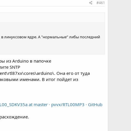
#461
к в линуксовом ядре. А "нормальные" либы последний
ы из Arduino в папочке
епите SNTP
t\rtl87xx\cores\arduino\. Она его от туда
наковыми именами. В итог пойдет из
00_SDKV35a at master · pvvx/RTL00MP3 · GitHub
т расхождение.