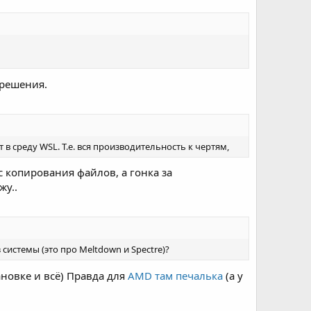
 решения.
в среду WSL. Т.е. вся производительность к чертям,
с копирования файлов, а гонка за
жу..
системы (это про Meltdown и Spectre)?
ановке и всё) Правда для
AMD там печалька
(а у