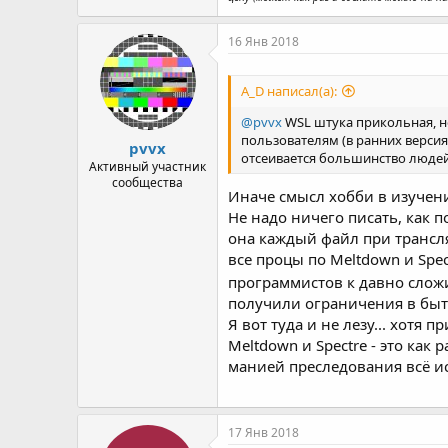
16 Янв 2018
A_D написал(а):
@pvvx
WSL штука прикольная, но
пользователям (в ранних версиях
pvvx
отсеивается большинство людей 
Активный участник
сообщества
Иначе смысл хобби в изучен
Не надо ничего писать, как п
она каждый файл при трансля
все процы по Meltdown и Spec
программистов к давно слож
получили ограничения в бытов
Я вот туда и не лезу... хотя 
Meltdown и Spectre - это как
манией преследования всё ис
17 Янв 2018