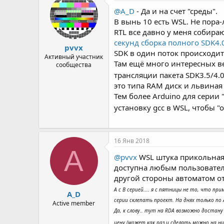
@A_D
- Да и на счет "среды".
В вынь 10 есть WSL. Не пора-л
RTL все давно у меня собира
секунд сборка полного SDK4.
pvvx
SDK в один поток происходит 
Активный участник
Там ещё много интересных ве
сообщества
трансляции пакета SDK3.5/4.0
это типа RAM диск и львиная
Тем более Arduino для серии 
установку gcc в WSL, чтобы 
16 Янв 2018
A
@pvvx
WSL штука прикольная, 
доступна любым пользователям
другой стороны автоматом о
А с В серией.... я с пятницы не то, что п
A_D
серии склепать проект. На днях только по А
Active member
Да, к слову.. тут на RDA возможно достану
цену (может как раз и сделать можно на них