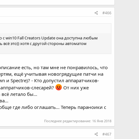
#466
с win10 Fall Creators Update она доступна любым
ь всё это)) хотя с другой стороны автоматом
описание есть, но там мне не понравилось, что
чертям, ещё учитывая новогрядущие патчи на
n и Spectre)? - Кто допустил аппаратчиков-
 аппратчиков-слесарей?
От них уже
всё летало бы...
а...
ообще где либо оглашать... Теперь параноики с
Последнее редактирование:
16 Янв 2018
#467