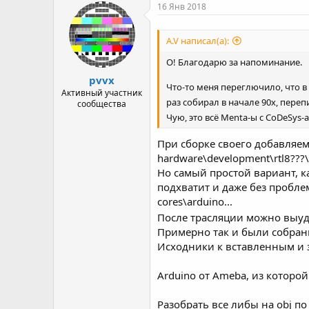
р
н
16 Янв 2018
т
а
е
ч
A.V написал(а):
м
а
ы
л
О! Благодарю за напоминание.
а
pvvx
Что-то меня переглючило, что 
Активный участник
раз собирал в начале 90х, пере
сообщества
Чую, это всё Menta-ы с CoDeSys-
При сборке своего добавляем
hardware\development\rtl8???\
Но самый простой вариант, ка
подхватит и даже без пробле
cores\arduino...
После трасляции можно выудит
Примерно так и были собраны и
Исходники к вставленным и з
Arduino от Ameba, из которой
Разобрать все либы на obj по