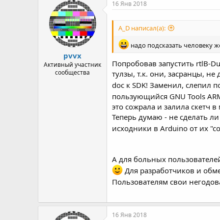
16 Янв 2018
A_D написал(а):
надо подсказать человеку же
pvvx
Попробовав запустить rtlB-D
Активный участник
сообщества
тулзы, т.к. они, засранцы, н
doc к SDK! Заменил, слепил 
пользующийся GNU Tools ARM
это сожрала и залила скетч в
Теперь думаю - не сделать л
исходники в Arduino от их "
А для больных пользователей
Для разработчиков и обм
Пользователям свои негодова
16 Янв 2018