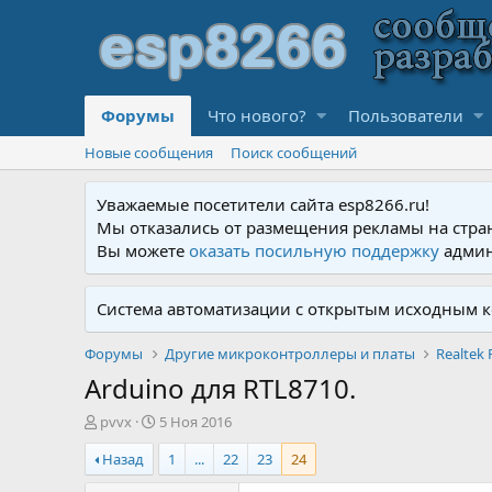
Форумы
Что нового?
Пользователи
Новые сообщения
Поиск сообщений
Уважаемые посетители сайта esp8266.ru!
Мы отказались от размещения рекламы на стра
Вы можете
оказать посильную поддержку
админ
Система автоматизации с открытым исходным к
Форумы
Другие микроконтроллеры и платы
Realtek 
Arduino для RTL8710.
А
Д
pvvx
5 Ноя 2016
в
а
Назад
1
...
22
23
24
т
т
о
а