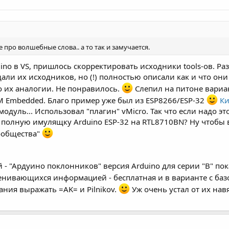
 про волшебные слова.. а то так и замучается.
uino в VS, пришлось скорректировать исходники tools-ов. Р
е дали их исходников, но (!) полностью описали как и что 
по их аналогии. Не понравилось.
Слепил на питоне вариан
 Embedded. Благо пример уже был из ESP8266/ESP-32
Ки
 модуль... Использовал "плагин" vMicro. Так что если надо э
и полную имулящку Arduino ESP-32 на RTL8710BN? Ну чтобы 
сообщества"
 - "Ардуино поклонников" версия Arduino для серии "В" пок
енивающихся информацией - бесплатная и в варианте с баз
ния выражать =AK= и Pilnikov.
Уж очень устал от их нав