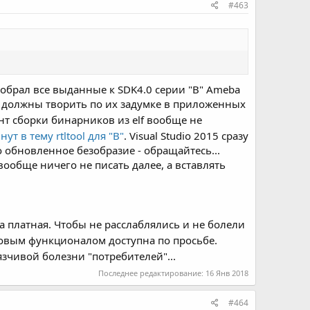
#463
азобрал все выданные к SDK4.0 серии "B" Ameba
они должны творить по их задумке в приложенных
т сборки бинарников из elf вообще не
нут в тему rtltool для "B"
. Visual Studio 2015 сразу
то обновленное безобразие - обращайтесь...
вообще ничего не писать далее, а вставлять
а платная. Чтобы не расслаблялись и не болели
овым функционалом доступна по просьбе.
язчивой болезни "потребителей"...
Последнее редактирование:
16 Янв 2018
#464