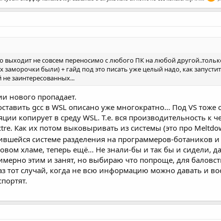
 выходит не совсем переносимо с любого ПК на любой другой..только 
 заморочки были) + гайд под это писать уже целый надо, как запустит
не заинтересованных...
ии нового пропадает.
оставить gcc в WSL описано уже многократно... Под VS тоже 
ции копирует в среду WSL. Т.е. вся производительность к 
tre. Как их потом выковыривать из системы (это про Meltdow
ившейся системе разделения на программеров-ботаников и
ом хламе, теперь ещё... Не знали-бы и так бы и сидели, да 
примерно этим и занят, но выбираю что попроще, для баловств
 раз тот случай, когда не всю информацию можно давать и в
портят.