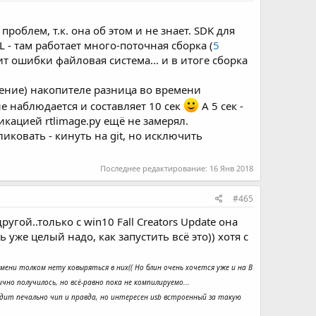
проблем, т.к. она об этом и не знает. SDK для
 - там работает много-поточная сборка (
5
ит ошибки файловая система... и в итоге сборка
чтение) накопителе разница во времени
не наблюдается и составляет 10 сек
А 5 сек -
кацией rtlimage.py ещё не замерял.
ликовать - кинуть на git, но исключить
Последнее редактирование:
16 Янв 2018
#465
ой..только с win10 Fall Creators Update она
уже целый надо, как запустить всё это)) хотя с
емени толком нету ковыряться в них(( Но блин очень хочется уже и на В
чно получилось, но всё-равно пока не компилируемо...
лядит печально чип и правда, но интересен usb встроенный за такую
.