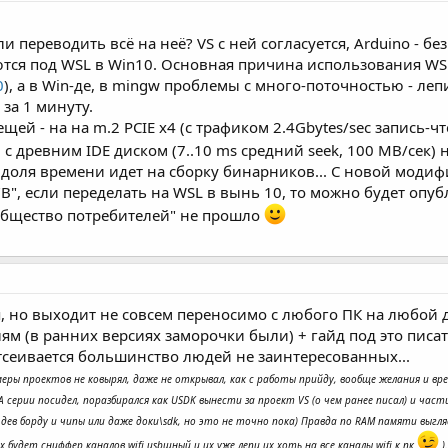
и переводить всё на неё? VS с ней согласуется, Arduino - без 
ются под WSL в Win10. Основная причина использования WSL
0
), а в Win-де, в mingw проблемы с много-поточностью - леп
за 1 минуту.
щей - на на m.2 PCIE x4 (с трафиком 2.4Gbytes/sec запись-
 с древним IDE диском (7..10 ms средний seek, 100 MB/сек) 
 доля времени идет на сборку бинарников... С новой модифи
"B", если переделать на WSL в вынь 10, то можно будет опуб
"общество потребителей" не прошло
но выходит не совсем переносимо с любого ПК на любой друг
 (в ранних версиях заморочки были) + гайд под это писать 
тсеивается большинство людей не заинтересованных...
римеры проектов не ковырял, даже не открывал, как с работы прийду, вообще желания и вр
 серии посидел, поразбирался как USDK вынести за проект VS (о чем ранее писал) и части
 дев борду и чипы или даже доки\sdk, но это не точно пока) Правда по RAM памяти выг
 будет сниффер каналов wifi usbшный и их уже лепи их хоть на все каналы wifi к пк
)