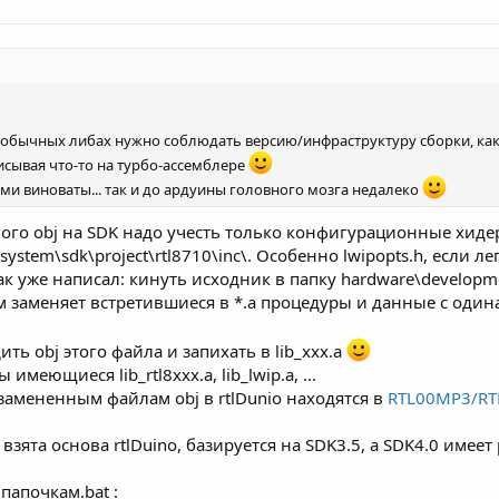
в обычных либах нужно соблюдать версию/инфраструктуру сборки, ка
писывая что-то на турбо-ассемблере
ами виноваты... так и до ардуины головного мозга недалеко
ого obj на SDK надо учесть только конфигурационные хидер
system\sdk\project\rtl8710\inc\. Особенно lwipopts.h, если л
к уже написал: кинуть исходник в папку hardware\developmen
м заменяет встретившиеся в *.a процедуры и данные с оди
ь obj этого файла и запихать в lib_xxx.a
меющиеся lib_rtl8xxx.a, lib_lwip.a, ...
амененным файлам obj в rtlDunio находятся в
RTL00MP3/RTL
 взята основа rtlDuino, базируется на SDK3.5, а SDK4.0 имее
 папочкам.bat :