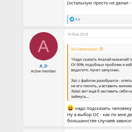
(остальную просто не делал -
Р
A.V
е
а
к
16 Янв 2018
ц
A
и
и
A.V написал(а):
:
"Надо сказать Ахалай-махалай! 
От 90% подобных проблем я изба
A_D
водо/итп. пункт запускаю.
Active member
ЗЫ: с файлом разобрался - опять
не его пилить, а вставить мини
ЗЫЫ: вот ещё б заставить себя н
займусь...
надо подсказать человеку 
Ну а выбор ОС - как по мне д
большинстве случаев зависит