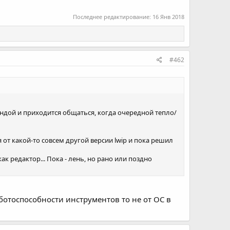
Последнее редактирование:
16 Янв 2018
#462
виндой и приходится общаться, когда очередной тепло/
я от какой-то совсем другой версии lwip и пока решил
ак редактор... Пока - лень, но рано или поздно
работоспособности инструментов то не от ОС в