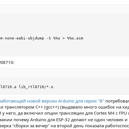
m-none-eabi-objdump -S %%o > %%o.asm

tl8710:
tl8710.a lib_rtl8710/*.o
работающей новой версии Arduino для серии "B"
потребовал
и транслятором С++ (gcc++) (выдавало много ошибок на хиде
OM у него, да включил опции трансляции для Cortex M4 с FPU
мании почему Arduino для ESP-32 делают не один человек и 
оверка "сборки за вечер" на второй день показала работосп