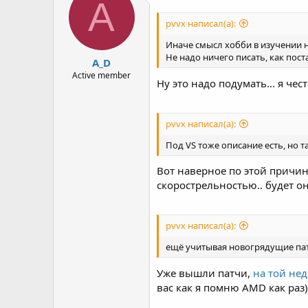
A
pvvx написал(а):
Иначе смысл хобби в изучении 
Не надо ничего писать, как пост
A_D
Active member
Ну это надо подумать... я че
pvvx написал(а):
Под VS тоже описание есть, но т
Вот наверное по этой причин
скорострельностью.. будет он
pvvx написал(а):
ещё учитывая новогрядущие патч
Уже вышли патчи,
на той не
вас как я помню AMD как раз