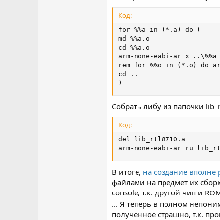
Код:
for %%a in (*.a) do (

md %%a.o

cd %%a.o

arm-none-eabi-ar x ..\%%a

rem for %%o in (*.o) do ar
cd ..

)
Собрать либу из папочки lib_r
Код:
del lib_rtl8710.a

arm-none-eabi-ar ru lib_r
В итоге,
на создание вполне 
файлами на предмет их сборк
console, т.к. другой чип и R
... Я теперь в полном непони
полученное страшно, т.к. пр