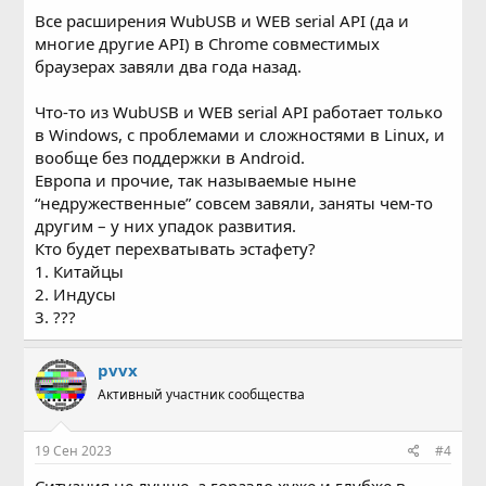
Все расширения WubUSB и WEB serial API (да и
многие другие API) в Chrome совместимых
браузерах завяли два года назад.
Что-то из WubUSB и WEB serial API работает только
в Windows, с проблемами и сложностями в Linux, и
вообще без поддержки в Android.
Европа и прочие, так называемые ныне
“недружественные” совсем завяли, заняты чем-то
другим – у них упадок развития.
Кто будет перехватывать эстафету?
1. Китайцы
2. Индусы
3. ???
pvvx
Активный участник сообщества
19 Сен 2023
#4
Ситуация не лучше, а гораздо хуже и глубже в