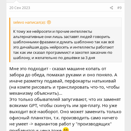
20 Сен 2023
#9
selevo написал(а):
К тому же нейросети и прочие интеллекты
альтернативные они лишь заставят людей говорить
шаблонными фразами и думать шаблонно так как всё
это дичайшая дурь нейросеть и интеллекты работают
так как им сказал программист и захотел заказчик-по
шаблону, и желательно по дешёвке за 3 дня
Мне это подходит - сказал машине копать от
забора до обеда, помахал руками и оно поняло. А
иначе разметку подавай, перфокарты натыкивай
(на компе рисовать и транслировать что-то, чтобы
механизму объяснить)...
Это только обывателей запугивают, что их заменят
всякими GPT, чтобы скинуть им зря-плату. Но уже
выходит всё наоборот. Оно может заменить только
офисный планктон, т.к. производить само ничего
не умеет -> вариантов работ у "производящих"
прибавится и цена тоже