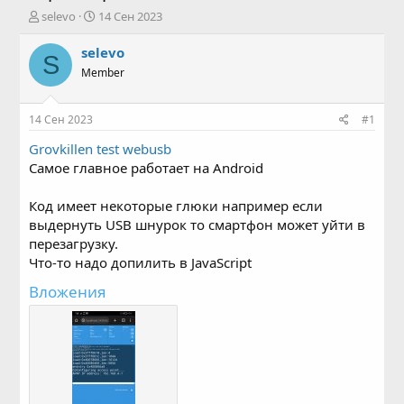
А
Д
selevo
14 Сен 2023
в
а
т
т
selevo
S
о
а
Member
р
н
т
а
е
ч
14 Сен 2023
#1
м
а
ы
л
Grovkillen test webusb
а
Самое главное работает на Android
Код имеет некоторые глюки например если
выдернуть USB шнурок то смартфон может уйти в
перезагрузку.
Что-то надо допилить в JavaScript
Вложения