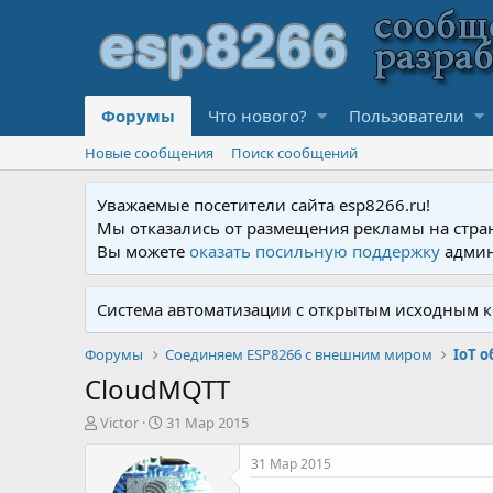
Форумы
Что нового?
Пользователи
Новые сообщения
Поиск сообщений
Уважаемые посетители сайта esp8266.ru!
Мы отказались от размещения рекламы на стра
Вы можете
оказать посильную поддержку
админ
Система автоматизации с открытым исходным к
Форумы
Соединяем ESP8266 с внешним миром
IoT 
CloudMQTT
А
Д
Victor
31 Мар 2015
в
а
т
т
31 Мар 2015
о
а