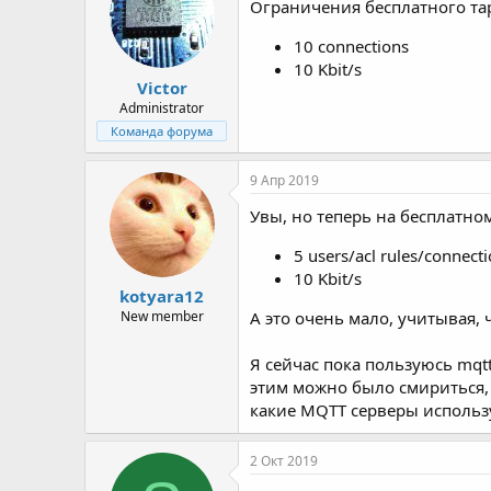
Ограничения бесплатного т
р
н
т
а
10 connections
е
ч
м
а
10 Kbit/s
Victor
ы
л
а
Administrator
Команда форума
9 Апр 2019
Увы, но теперь на бесплатно
5 users/acl rules/connect
10 Kbit/s
kotyara12
А это очень мало, учитывая, 
New member
Я сейчас пока пользуюсь mqtt
этим можно было смириться, н
какие MQTT серверы использу
2 Окт 2019