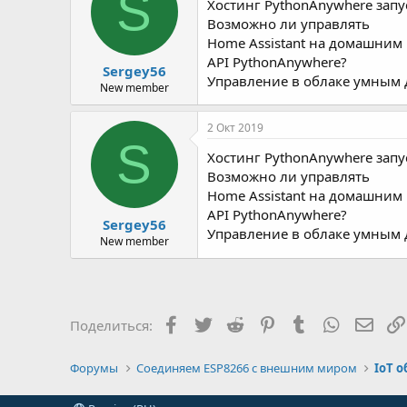
S
Хостинг PythonAnywhere запу
Возможно ли управлять
Home Assistant на домашним
API PythonAnywhere?
Sergey56
Управление в облаке умным
New member
2 Окт 2019
S
Хостинг PythonAnywhere запу
Возможно ли управлять
Home Assistant на домашним
API PythonAnywhere?
Sergey56
Управление в облаке умным
New member
Facebook
Twitter
Reddit
Pinterest
Tumblr
WhatsApp
Элек
Поделиться:
Форумы
Соединяем ESP8266 с внешним миром
IoT 