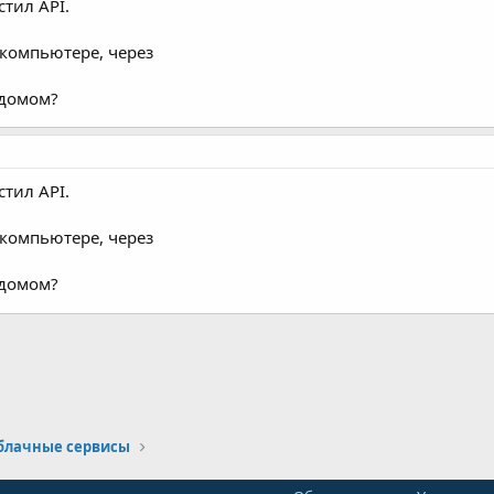
стил API.
 компьютере, через
 домом?
стил API.
 компьютере, через
 домом?
тронная почта
Ссылка
облачные сервисы