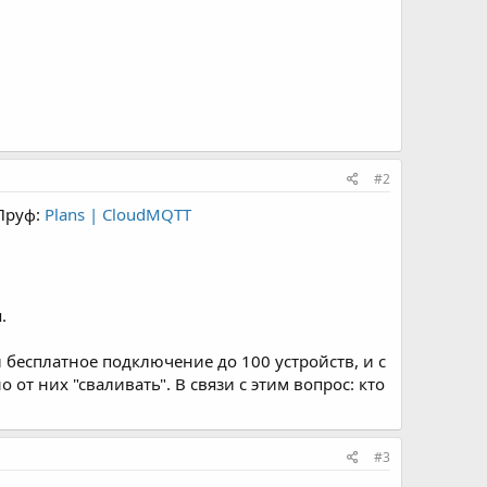
#2
 Пруф:
Plans | CloudMQTT
.
и бесплатное подключение до 100 устройств, и с
 от них "сваливать". В связи с этим вопрос: кто
#3