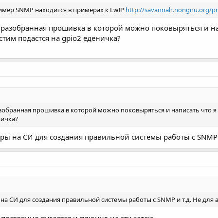
ример SNMP находится в примерах к LwIP
http://savannah.nongnu.org/pro
по разобранная прошивка в которой можно поковыряться и на
стим подастся на gpio2 еденичка?
разобранная прошивка в которой можно поковыряться и написать что я
ничка?
ры на СИ для создания правильной системы работы с SNMP 
на СИ для создания правильной системы работы с SNMP и т.д. Не для
постоянно ругается и плюнул на эту затею.