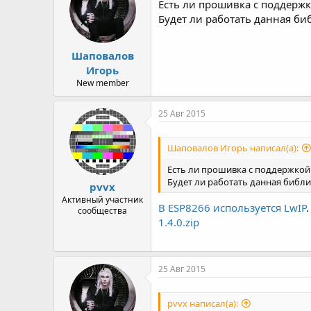
Есть ли прошивка с поддержк
р
н
т
а
Будет ли работать данная би
е
ч
м
а
Шаповалов
ы
л
а
Игорь
New member
25 Авг 2015
Шаповалов Игорь написал(а):
Есть ли прошивка с поддержкой 
Будет ли работать данная библ
pvvx
Активный участник
В ESP8266 используется LwIP
сообщества
1.4.0.zip
25 Авг 2015
pvvx написал(а):