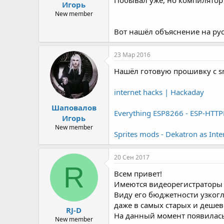
Игорь
New member
Вот нашёл объяснение на рус
23 Мар 2016
Нашёл готовую прошивку с s
internet hacks | Hackaday
Шаповалов
Everything ESP8266 - ESP-HTTP
Игорь
New member
Sprites mods - Dekatron as Inte
20 Сен 2017
R
Всем привет!
Имеются видеорегистраторы 
Виду его бюджетности узкогл
даже в самых старых и дешев
RJ-D
На данный момент появилась 
New member