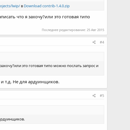
jects/lwip/
в
Download
contrib-1.4.0.zip
писать что я захочу?или это готовая типо
Последнее редактирование:
25 Авг 2015
#4
 захочу?или это готовая типо можно послать запрос и
и т.д. Не для ардуинщиков.
#5
 ардуинщиков.