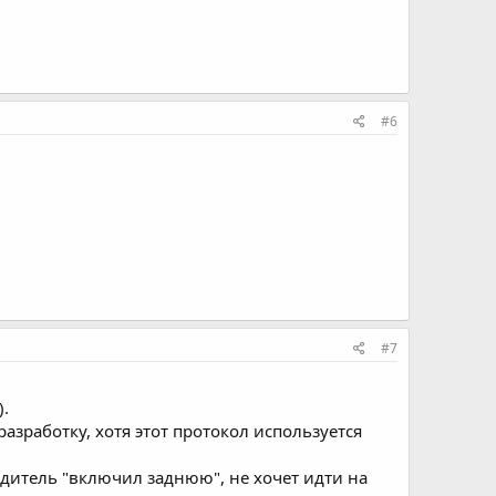
1
#6
#7
).
азработку, хотя этот протокол используется
дитель "включил заднюю", не хочет идти на