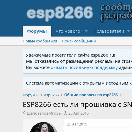
Форумы
Что нового?
Пользователи
Новые сообщения
Поиск сообщений
Уважаемые посетители сайта esp8266.ru!
Мы отказались от размещения рекламы на стра
Вы можете
оказать посильную поддержку
админ
Система автоматизации с открытым исходным к
Форумы
esp8266
Общие вопросы по esp8266
ESP8266 есть ли прошивка с S
А
Д
Шаповалов Игорь
25 Авг 2015
в
а
т
т
25 Авг 2015
о
а