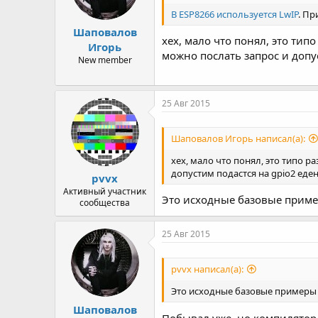
В ESP8266 используется LwIP
. П
Шаповалов
хех, мало что понял, это ти
Игорь
можно послать запрос и допу
New member
25 Авг 2015
Шаповалов Игорь написал(а):
хех, мало что понял, это типо 
допустим подастся на gpio2 еде
pvvx
Активный участник
Это исходные базовые приме
сообщества
25 Авг 2015
pvvx написал(а):
Это исходные базовые примеры 
Шаповалов
Побывал уже, но компилятор 