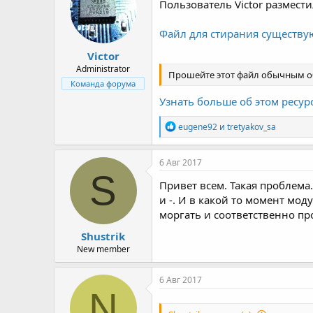
Пользователь Victor размест
р
н
т
а
е
ч
Файл для стирания существ
м
а
Victor
ы
л
а
Administrator
Прошейте этот файл обычным о
Команда форума
Узнать больше об этом ресурс
Р
eugene92
и
tretyakov_sa
е
а
к
6 Авг 2017
ц
S
и
Привет всем. Такая проблема
и
и -. И в какой то момент мо
:
моргать и соответственно пр
Shustrik
New member
6 Авг 2017
N