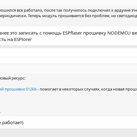
рошился все работало, после так получилось подключил к ардуине Уно 
ериодически. Теперь модуль прошивается без проблем, но светодиод 
нее это записать с помощь ESPflaser прошивку NODEMCU ве
ть на ESPlorer
новый ресурс:
ей прошивки 512kb
- помогает в некоторых случаях, когда новая прош
.
 работает)