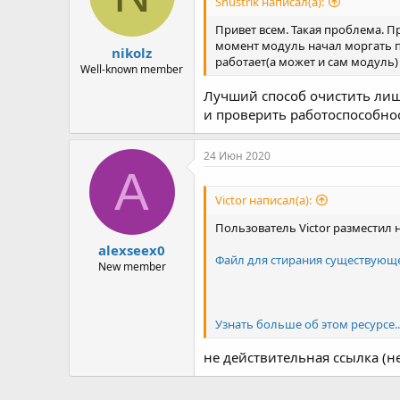
Shustrik написал(а):
Привет всем. Такая проблема. П
момент модуль начал моргать п
nikolz
работает(а может и сам модуль)
Well-known member
Лучший способ очистить лиш
и проверить работоспособнос
24 Июн 2020
A
Victor написал(а):
Пользователь Victor разместил 
alexseex0
Файл для стирания существующ
New member
Узнать больше об этом ресурсе..
не действительная ссылка (не