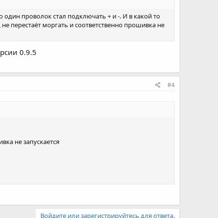
один проволок стал подключать + и -. И в какой то
не перестаёт моргать и соответственно прошивка не
рсии 0.9.5
#4
ивка не запускается
Войдите или зарегистрируйтесь для ответа.