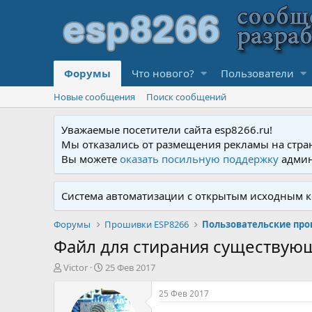
Форумы
Что нового?
Пользователи
Новые сообщения
Поиск сообщений
Уважаемые посетители сайта esp8266.ru!
Мы отказались от размещения рекламы на стра
Вы можете
оказать посильную поддержку
админ
Система автоматизации с открытым исходным к
Форумы
Прошивки ESP8266
Пользовательские пр
Файл для стирания существую
А
Д
Victor
25 Фев 2017
в
а
т
т
25 Фев 2017
о
а