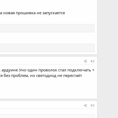
да новая прошивка не запускается
#2
к ардуине Уно один проволок стал подключать +
я без проблем, но светодиод не перестаёт
#3