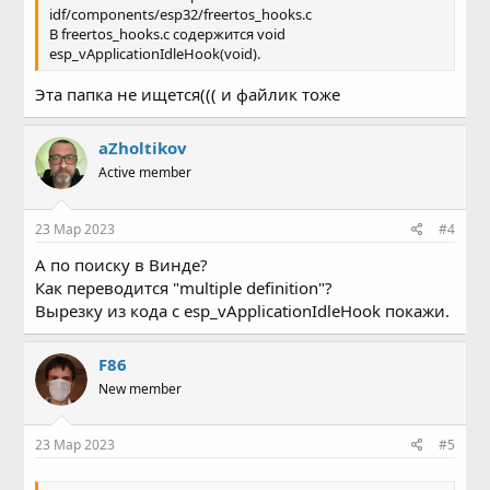
idf/components/esp32/freertos_hooks.c
В freertos_hooks.c содержится void
esp_vApplicationIdleHook(void).
Эта папка не ищется((( и файлик тоже
aZholtikov
Active member
23 Мар 2023
#4
А по поиску в Винде?
Как переводится "multiple definition"?
Вырезку из кода с esp_vApplicationIdleHook покажи.
F86
New member
23 Мар 2023
#5