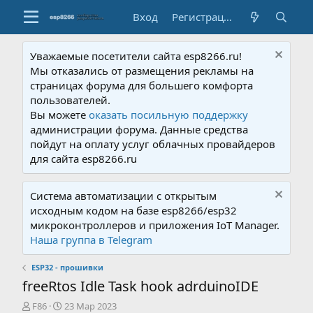
Вход
Регистрация
Уважаемые посетители сайта esp8266.ru!
Мы отказались от размещения рекламы на
страницах форума для большего комфорта
пользователей.
Вы можете
оказать посильную поддержку
администрации форума. Данные средства
пойдут на оплату услуг облачных провайдеров
для сайта esp8266.ru
Система автоматизации с открытым
исходным кодом на базе esp8266/esp32
микроконтроллеров и приложения IoT Manager.
Наша группа в Telegram
ESP32 - прошивки
freeRtos Idle Task hook adrduinoIDE
А
Д
F86
23 Мар 2023