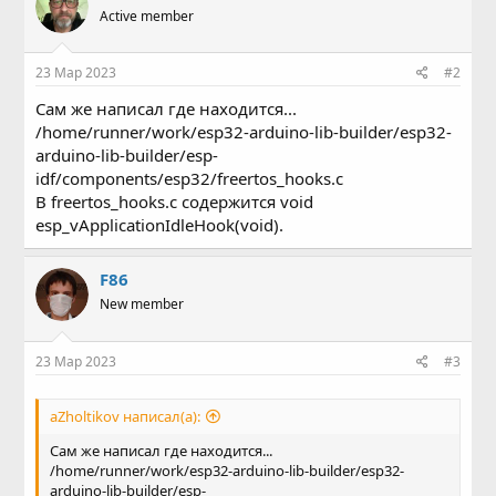
Active member
23 Мар 2023
#2
Сам же написал где находится...
/home/runner/work/esp32-arduino-lib-builder/esp32-
arduino-lib-builder/esp-
idf/components/esp32/freertos_hooks.c
В freertos_hooks.c содержится void
esp_vApplicationIdleHook(void).
F86
New member
23 Мар 2023
#3
aZholtikov написал(а):
Сам же написал где находится...
/home/runner/work/esp32-arduino-lib-builder/esp32-
arduino-lib-builder/esp-