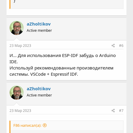
}
aZholtikov
Active member
23 Мар 2023
#6
И... Для использования ESP-IDF забудь о Arduino
IDE.
Используй рекомендованные производителем
системы. VSCode + Espressif IDF.
aZholtikov
Active member
23 Мар 2023
#7
F86 написал(а):