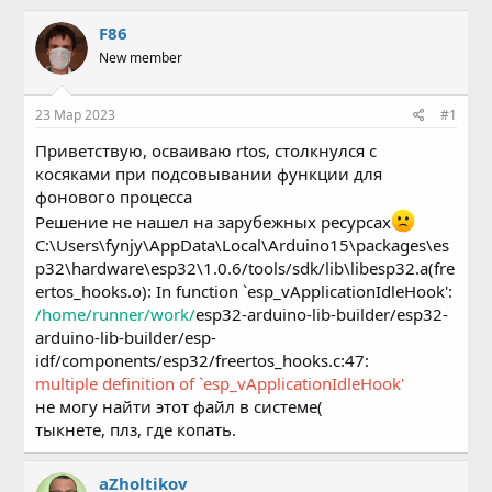
в
а
т
т
F86
о
а
New member
р
н
т
а
е
ч
23 Мар 2023
#1
м
а
ы
л
Приветствую, осваиваю rtos, столкнулся с
а
косяками при подсовывании функции для
фонового процесса
Решение не нашел на зарубежных ресурсах
C:\Users\fynjy\AppData\Local\Arduino15\packages\es
p32\hardware\esp32\1.0.6/tools/sdk/lib\libesp32.a(fre
ertos_hooks.o): In function `esp_vApplicationIdleHook':
/home/runner/work/
esp32-arduino-lib-builder/esp32-
arduino-lib-builder/esp-
idf/components/esp32/freertos_hooks.c:47:
multiple definition of `esp_vApplicationIdleHook'
не могу найти этот файл в системе(
тыкнете, плз, где копать.
aZholtikov