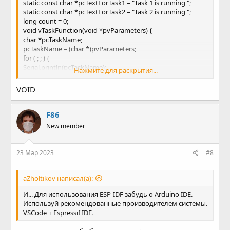
static const char *pcTextForTask1 = "Task 1 is running ";
static const char *pcTextForTask2 = "Task 2 is running ";
long count = 0;
void vTaskFunction(void *pvParameters) {
char *pcTaskName;
pcTaskName = (char *)pvParameters;
for ( ; ; ) {
Serial.println(pcTaskName);
Нажмите для раскрытия...
vTaskDelay(250 / portTICK_RATE_MS);
}
VOID
}
void setup() {
Serial.begin(115200);
F86
xTaskCreate(vTaskFunction, "Task 1", 1000, (void
New member
*)pcTextForTask1, 1, NULL);
xTaskCreate(vTaskFunction, "Task 2", 1000, (void
*)pcTextForTask2, 2, NULL);
23 Мар 2023
#8
}
void loop() {
}
aZholtikov написал(а):
void vApplicationIdleHook( void ) {
И... Для использования ESP-IDF забудь о Arduino IDE.
count++;
Используй рекомендованные производителем системы.
}
VSCode + Espressif IDF.