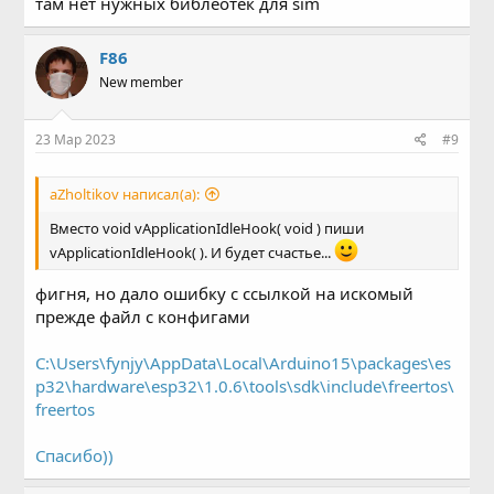
там нет нужных библеотек для sim
F86
New member
23 Мар 2023
#9
aZholtikov написал(а):
Вместо void vApplicationIdleHook( void ) пиши
vApplicationIdleHook( ). И будет счастье...
фигня, но дало ошибку с ссылкой на искомый
прежде файл с конфигами
C:\Users\fynjy\AppData\Local\Arduino15\packages\es
p32\hardware\esp32\1.0.6\tools\sdk\include\freertos\
freertos
Спасибо))