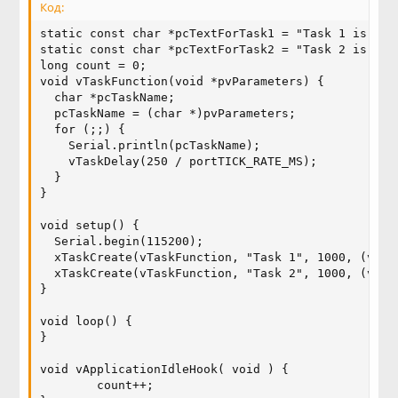
Код:
static const char *pcTextForTask1 = "Task 1 is runn
static const char *pcTextForTask2 = "Task 2 is runn
long count = 0;

void vTaskFunction(void *pvParameters) {

  char *pcTaskName;

  pcTaskName = (char *)pvParameters;

  for (;;) {

    Serial.println(pcTaskName);

    vTaskDelay(250 / portTICK_RATE_MS);

  }

}

void setup() {

  Serial.begin(115200);

  xTaskCreate(vTaskFunction, "Task 1", 1000, (void
  xTaskCreate(vTaskFunction, "Task 2", 1000, (void
}

void loop() {

}

void vApplicationIdleHook( void ) {

        count++;                                   