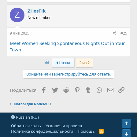
ZHosTik
Z
New member
9 Янв 2025
#25
Meet Women Seeking Spontaneous Nights Out in Your
Town
First
Назад
2 из 2
Войдите или зарегистрируйтесь для ответа.
Facebook
Twitter
Reddit
Pinterest
Tumblr
WhatsApp
Электронн
Ссыл
Поделиться:
luatool для NodeMCU
Russian (RU)
Свер
Обратная связь
Условия и правила
Политика конфиденциальности
Помощь
R
Сниз
S