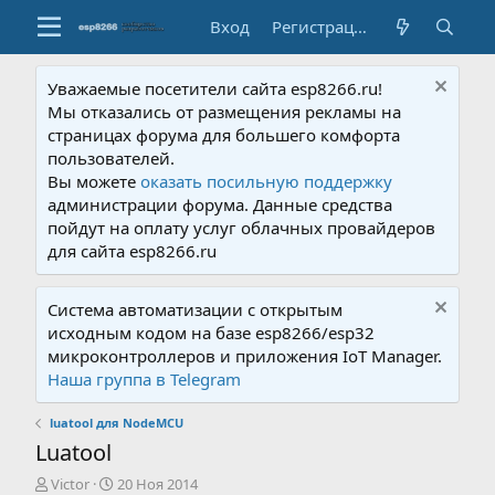
Вход
Регистрация
Уважаемые посетители сайта esp8266.ru!
Мы отказались от размещения рекламы на
страницах форума для большего комфорта
пользователей.
Вы можете
оказать посильную поддержку
администрации форума. Данные средства
пойдут на оплату услуг облачных провайдеров
для сайта esp8266.ru
Система автоматизации с открытым
исходным кодом на базе esp8266/esp32
микроконтроллеров и приложения IoT Manager.
Наша группа в Telegram
luatool для NodeMCU
Luatool
А
Д
Victor
20 Ноя 2014