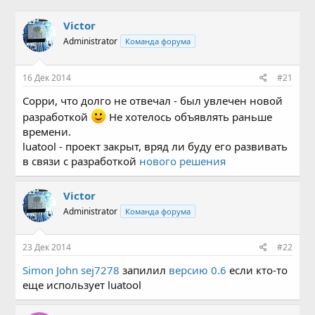
в
а
т
т
Victor
о
а
Administrator
Команда форума
р
н
т
а
е
ч
16 Дек 2014
#21
м
а
ы
л
Сорри, что долго не отвечал - был увлечен новой
а
разработкой
Не хотелось объявлять раньше
времени.
luatool - проект закрыт, вряд ли буду его развивать
в связи с разработкой
нового решения
Victor
Administrator
Команда форума
23 Дек 2014
#22
Simon John sej7278
запилил
версию 0.6
если кто-то
еще использует luatool