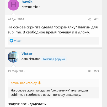
hav0k
H
New member
24 Дек 2014
#23
На основе скрипта сделал "сохранялку" плагин для
sublime. В свободное время почешу и выложу.
Р
Victor
е
а
к
Victor
ц
Administrator
Команда форума
и
и
:
19 Мар 2015
#24
hav0k написал(а):
На основе скрипта сделал "сохранялку" плагин для
sublime. В свободное время почешу и выложу.
получилось доделать?