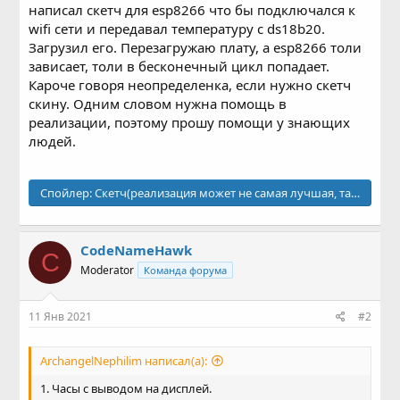
написал скетч для esp8266 что бы подключался к
wifi сети и передавал температуру с ds18b20.
Загрузил его. Перезагружаю плату, а esp8266 толи
зависает, толи в бесконечный цикл попадает.
Кароче говоря неопределенка, если нужно скетч
скину. Одним словом нужна помощь в
реализации, поэтому прошу помощи у знающих
людей.
Спойлер:
Скетч(реализация может не самая лучшая, так как это
CodeNameHawk
C
Moderator
Команда форума
11 Янв 2021
#2
ArchangelNephilim написал(а):
1. Часы с выводом на дисплей.