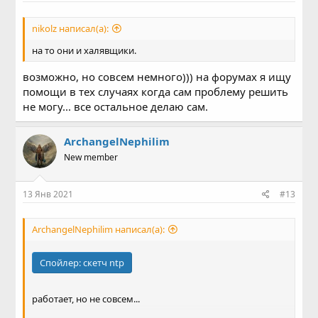
nikolz написал(а):
на то они и халявщики.
возможно, но совсем немного))) на форумах я ищу
помощи в тех случаях когда сам проблему решить
не могу... все остальное делаю сам.
ArchangelNephilim
New member
13 Янв 2021
#13
ArchangelNephilim написал(а):
Спойлер:
скетч ntp
работает, но не совсем...