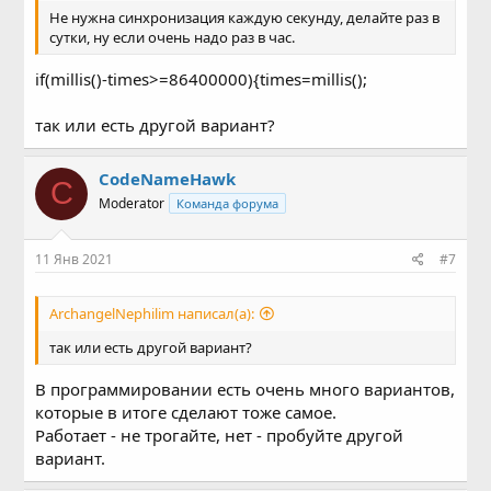
Не нужна синхронизация каждую секунду, делайте раз в
сутки, ну если очень надо раз в час.
if(millis()-times>=86400000){times=millis();
так или есть другой вариант?
CodeNameHawk
C
Moderator
Команда форума
11 Янв 2021
#7
ArchangelNephilim написал(а):
так или есть другой вариант?
В программировании есть очень много вариантов,
которые в итоге сделают тоже самое.
Работает - не трогайте, нет - пробуйте другой
вариант.