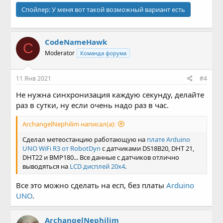
Спойлер:
У меня вот такой возможный вариант есть
CodeNameHawk
C
Moderator
Команда форума
11 Янв 2021
#4
Не нужна синхронизация каждую секунду, делайте
раз в сутки, ну если очень надо раз в час.
ArchangelNephilim написал(а):
Сделал метеостанцию работающую на
плате Arduino
UNO WiFi R3 от RobotDyn
с датчиками DS18B20, DHT 21,
DHT22 и BMP180... Все данные с датчиков отлично
выводяться на
LCD дисплей 20x4
.
Все это можно сделать на есп, без платы
Arduino
UNO
.
ArchangelNephilim