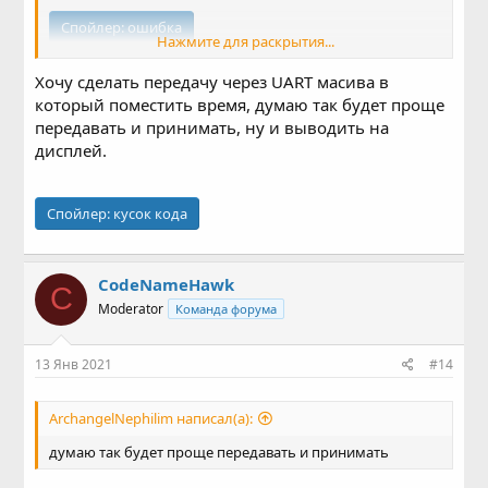
Спойлер:
ошибка
Нажмите для раскрытия...
Хочу сделать передачу через UART масива в
который поместить время, думаю так будет проще
передавать и принимать, ну и выводить на
дисплей.
Спойлер:
кусок кода
CodeNameHawk
C
Moderator
Команда форума
13 Янв 2021
#14
ArchangelNephilim написал(а):
думаю так будет проще передавать и принимать