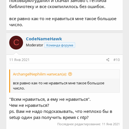
поковырял/удалил и скачал заново с гетлиба
библиотеку и все скомпилилось без ошибок.
все равно как-то не нравиться мне такое большое
число.
CodeNameHawk
C
Moderator
Команда форума
11 Янв 2021
#10
ArchangelNephilim написал(а):
все равно как-то не нравиться мне такое большое
число.
"Всем нравиться, а ему не нравиться".
Чем не нравиться?
ps. Вам не надо подсказывать, что неплохо бы в
setup один раз получить время с ntp?
Последнее редактирование:
11 Янв 2021