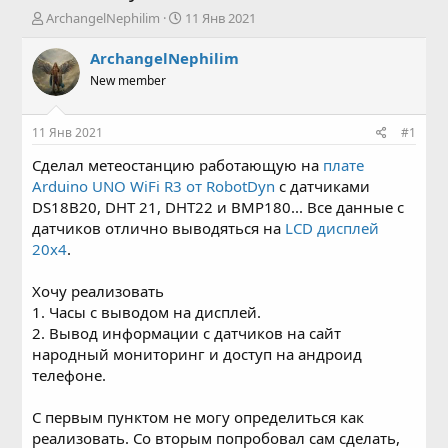
А
Д
ArchangelNephilim
11 Янв 2021
в
а
т
т
ArchangelNephilim
о
а
New member
р
н
т
а
е
ч
11 Янв 2021
#1
м
а
ы
л
Сделал метеостанцию работающую на
плате
а
Arduino UNO WiFi R3 от RobotDyn
с датчиками
DS18B20, DHT 21, DHT22 и BMP180... Все данные с
датчиков отлично выводяться на
LCD дисплей
20x4
.
Хочу реализовать
1. Часы с выводом на дисплей.
2. Вывод информации с датчиков на сайт
народный мониторинг и доступ на андроид
телефоне.
С первым пунктом не могу определиться как
реализовать. Со вторым попробовал сам сделать,