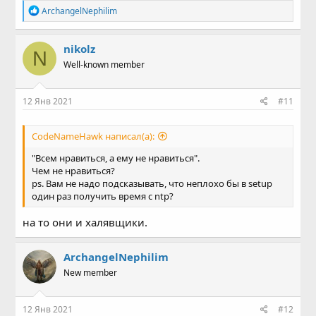
Р
ArchangelNephilim
е
а
к
nikolz
N
ц
Well-known member
и
и
:
12 Янв 2021
#11
CodeNameHawk написал(а):
"Всем нравиться, а ему не нравиться".
Чем не нравиться?
ps. Вам не надо подсказывать, что неплохо бы в setup
один раз получить время с ntp?
на то они и халявщики.
ArchangelNephilim
New member
12 Янв 2021
#12