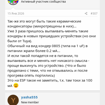
Активный участник сообщества
15 Янв 2026
#307
Так-же это могут быть такие керамические
конденсаторы (микротрещины в них)...
Уже 3 раза пришлось выпаивать-менять такие
кондеры в новых пришедших устройствах (но они
были от Tuya).
Обычный на вид кондер 0805 (типа на 1 uF) в
питании жрали более 0.2 мА...
И если такой попадется не в питании, то
выпаивать все и менять нет никакого смысла -
проще выкинуть это устройство. (Что и было
проделано с теми, что не отмывались и после
прогрева опять портились)
Это на ESP такое не заметить, т.к. там токи за 100
мА
yasha555
Y
New member