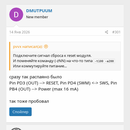
в
а
т
т
DMUTPUUM
о
а
New member
р
н
т
а
е
ч
14 Янв 2026
#301
м
а
ы
л
а
pvvx написал(а):
Подключите сигнал сброса к reset модуля.
И поменяйте команду (-zNN) на что-то типа
-t100 -a200
Или коммутируйте питание...
сразу так распаяно было
Pin PD3 (OUT) --> RESET, Pin PD4 (SWM) <-> SWS, Pin
PB4 (OUT) --> Power (max 16 mA)
так тоже пробовал
Спойлер