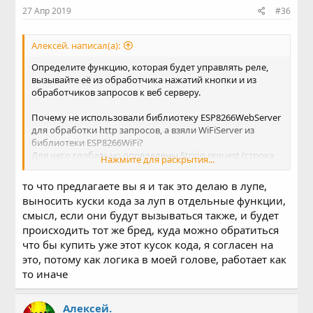
27 Апр 2019
#36
Алексей. написал(а):
Определите функцию, которая будет управлять реле,
вызывайте её из обработчика нажатий кнопки и из
обработчиков запросов к веб серверу.
Почему не использовали библиотеку ESP8266WebServer
для обработки http запросов, а взяли WiFiServer из
библиотеки ESP8266WiFi?
Для чего глобально определены String request (строка
Нажмите для раскрытия...
14) и WiFiClient client (строка 32) которые не
используются совсем.
то что предлагаете вы я и так это делаю в лупе,
В функции loop, в стеке, String request аж две штуки,
выносить куски кода за луп в отдельные функции,
одна в области видимости накрывающая другую.
смысл, если они будут вызываться также, и будет
Мусора очень много, что то работает вопреки, а не
происходить тот же бред, куда можно обратиться
благодаря.
Такое впечатление, что вы сами не понимаете что
что бы купить уже этот кусок кода, я согласен на
делаете.
это, потому как логика в моей голове, работает как
то иначе
Алексей.