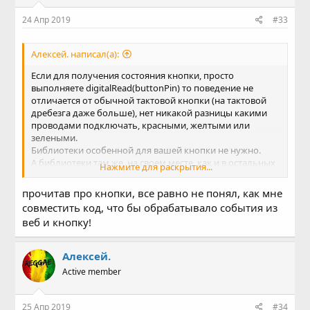
24 Апр 2019
#33
Алексей. написал(а):
Если для получения состояния кнопки, просто
выполняете digitalRead(buttonPin) то поведение не
отличается от обычной тактовой кнопки (на тактовой
дребезга даже больше), нет никакой разницы какими
проводами подключать, красными, желтыми или
зелеными.
Библиотеки особенной для вашей кнопки не нужно.
А библиотеки там же, на своем месте, как и в остальных
Нажмите для раскрытия...
случаях, на гитхабе, другого места я пока не знаю.
Если вы не хотите искать самостоятельно, я нашел
прочитав про кнопки, все равно не понял, как мне
"arduino button"
за вас.
совместить код, что бы обрабатывало события из
веб и кнопку!
Алексей.
Active member
25 Апр 2019
#34