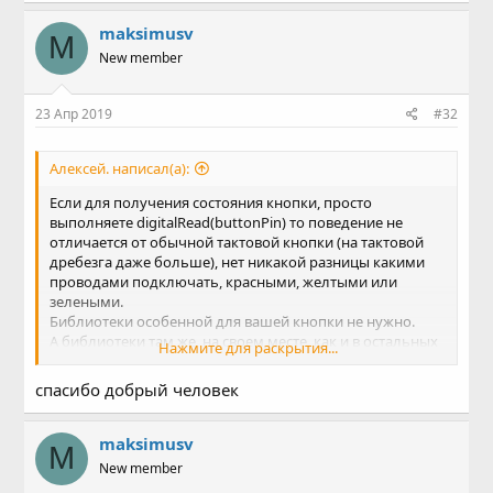
maksimusv
M
New member
23 Апр 2019
#32
Алексей. написал(а):
Если для получения состояния кнопки, просто
выполняете digitalRead(buttonPin) то поведение не
отличается от обычной тактовой кнопки (на тактовой
дребезга даже больше), нет никакой разницы какими
проводами подключать, красными, желтыми или
зелеными.
Библиотеки особенной для вашей кнопки не нужно.
А библиотеки там же, на своем месте, как и в остальных
Нажмите для раскрытия...
случаях, на гитхабе, другого места я пока не знаю.
Если вы не хотите искать самостоятельно, я нашел
спасибо добрый человек
"arduino button"
за вас.
maksimusv
M
New member