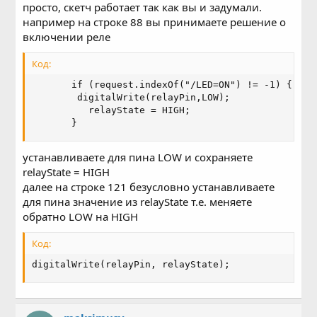
просто, скетч работает так как вы и задумали.
например на строке 88 вы принимаете решение о
включении реле
Код:
       if (request.indexOf("/LED=ON") != -1) {

        digitalWrite(relayPin,LOW);

          relayState = HIGH;

       }
устанавливаете для пина LOW и сохраняете
relayState = HIGH
далее на строке 121 безусловно устанавливаете
для пина значение из relayState т.е. меняете
обратно LOW на HIGH
Код:
digitalWrite(relayPin, relayState);