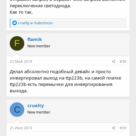
переключение светодиода.
Как то так.
Р
cruelty
и
maksimusv
е
а
к
flamik
F
ц
New member
и
и
:
22 Май 2019
#38
Делал абсолютно подобный девайс и просто
инвертировал выход на ttp223b, на самой платке
ttp223b есть перемычки для инвертирования
выхода.
cruelty
C
New member
21 Июл 2019
#39