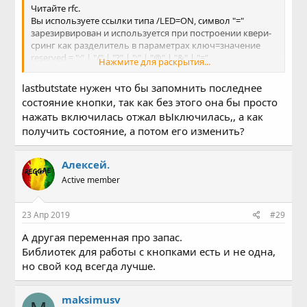
Читайте rfc.
Вы используете ссылки типа /LED=ON, символ "="
зарезирвирован и используется при построении квери-
сринг как разделитель в параметрах ключ=значение
reserved = ";" | "/" | "?" | ":" | "@" | "&" | "="
Нажмите для раскрытия...
Но вам, я подозреваю, это не нужно. На простой вопрос
"когда зависает если убрать delay" так и нет ответа.
lastbutstate нужен что бы запомнить последнее
Для чего две переменные lastButtonState и buttonState в
состояние кнопки, так как без этого она бы просто
котором сохраняется последнее значение из digitalRead
нажать включилась отжал вЫключилась,, а как
тоже не понятно, почему две? Почему lastButtonState
получить состояние, а потом его изменить?
статически инициализирован, а buttonState нет?
Для чего в setup, когда кнопка еще не нажата включать
реле, а после инициализации wifi уже в loop-е проверять
Алексей.
что кнопка все ещё не нажата и выключать реле?
Active member
Вы бы сначала разобрались что вам нужно.
23 Апр 2019
#29
А другая переменная про запас.
Библиотек для работы с кнопками есть и не одна,
но свой код всегда лучше.
maksimusv