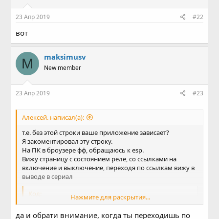
23 Апр 2019
#22
вот
maksimusv
M
New member
23 Апр 2019
#23
Алексей. написал(а):
т.е. без этой строки ваше приложение зависает?
Я закоментировал эту строку.
На ПК в броузере фф, обращаюсь к esp.
Вижу страницу с состоянием реле, со ссылками на
включение и выключение, переходя по ссылкам вижу в
выводе в сериал
Код:
Нажмите для раскрытия...
User connected.

да и обрати внимание, когда ты переходишь по
Request Received:GET /LED=ON HTTP/1.1
