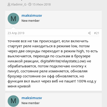
А
Д
Vladimir_G
15 Июн 2018
в
а
т
т
maksimusv
M
о
а
New member
р
н
т
а
е
ч
23 Апр 2019
#21
м
а
ы
л
точнее все не так происходит, если включить
а
стартует реле находиться в режиме low, потом
через две секунды переходит в режим high, то есть
выключается, переходя по ссылкам в броузере
никакой реакции, digitalWrite(relaystate,Low) не
обрабатывается, потом подключаю кнопку к
пину0, состояние реле изменяется, обновляя
броузер состояние он офф обновляется, но
функция вкл выкл через веб не пашет! 100% код у
меня кривой
maksimusv
M
New member