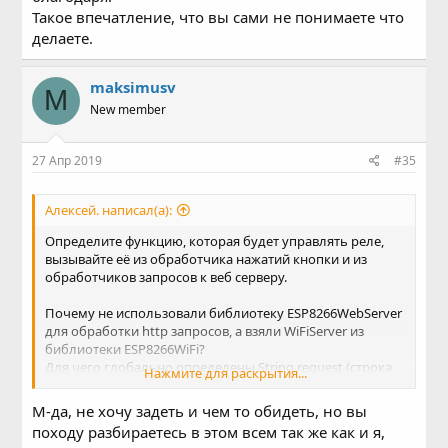
Такое впечатление, что вы сами не понимаете что
делаете.
maksimusv
M
New member
27 Апр 2019
#35
Алексей. написал(а):
Определите функцию, которая будет управлять реле,
вызывайте её из обработчика нажатий кнопки и из
обработчиков запросов к веб серверу.
Почему не использовали библиотеку ESP8266WebServer
для обработки http запросов, а взяли WiFiServer из
библиотеки ESP8266WiFi?
Для чего глобально определены String request (строка
Нажмите для раскрытия...
14) и WiFiClient client (строка 32) которые не
используются совсем.
М-да, не хочу задеть и чем то обидеть, но вы
В функции loop, в стеке, String request аж две штуки,
походу разбираетесь в этом всем так же как и я,
одна в области видимости накрывающая другую.