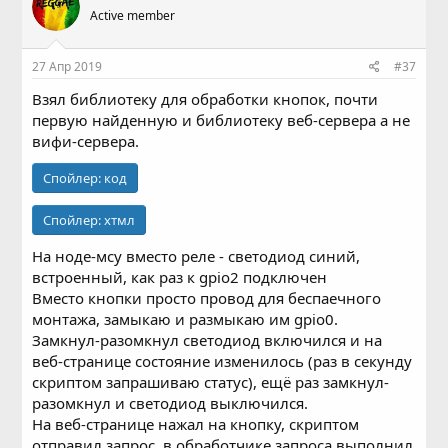
Active member
27 Апр 2019
#37
Взял библиотеку для обработки кнопок, почти
первую найденную и библиотеку веб-сервера а не
вифи-сервера.
Спойлер:
код
Спойлер:
хтмл
На ноде-мсу вместо реле - светодиод синий,
встроенный, как раз к gpio2 подключен
Вместо кнопки просто провод для беспаечного
монтажа, замыкаю и размыкаю им gpio0.
Замкнул-разомкнул светодиод включился и на
веб-странице состояние изменилось (раз в секунду
скриптом запрашиваю статус), ещё раз замкнул-
разомкнул и светодиод выключился.
На веб-странице нажал на кнопку, скриптом
отправил запрос, в обработчике запроса выполнил