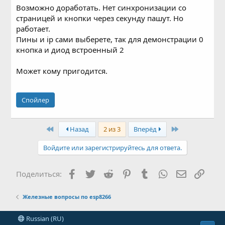
Возможно доработать. Нет синхронизации со
страницей и кнопки через секунду пашут. Но
работает.
Пины и ip сами выберете, так для демонстрации 0
кнопка и диод встроенный 2
Может кому пригодится.
Спойлер
First
Last
Назад
2 из 3
Вперёд
Войдите или зарегистрируйтесь для ответа.
Facebook
Twitter
Reddit
Pinterest
Tumblr
WhatsApp
Электронн
Ссыл
Поделиться:
Железные вопросы по esp8266
Russian (RU)