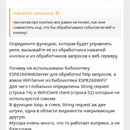
maksimusv написал(а):
прочитав про кнопки, все равно не понял, как мне
совместить код, что бы обрабатывало события из веб и
кнопку!
Определите функцию, которая будет управлять
реле, вызывайте её из обработчика нажатий
кнопки и из обработчиков запросов к веб серверу.
Почему не использовали библиотеку
ESP8266WebServer для обработки http запросов, а
взяли WiFiServer из библиотеки ESP8266WiFi?
Для чего глобально определены String request
(строка 14) и WiFiClient client (строка 32) которые не
используются совсем.
В функции loop, в стеке, String request аж две
штуки, одна в области видимости накрывающая
другую.
Мусора очень много, что то работает вопреки, а не
благодаря.