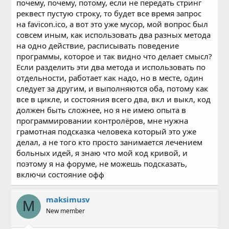
почему, почему, потому, если не передать стринг
Мусора очень много, что то работает вопреки, а не
реквест пустую строку, то будет все время запрос
благодаря.
Такое впечатление, что вы сами не понимаете что
на favicon.ico, а вот это уже мусор, мой вопрос был
делаете.
совсем иным, как использовать два разных метода
на одно действие, расписывать поведение
программы, которое и так видно что делает смысл?
Если разделить эти два метода и использовать по
отдельности, работает как надо, но в месте, один
следует за другим, и выполняются оба, потому как
все в цикле, и состояния всего два, вкл и выкл, код
должен быть сложнее, но я не имею опыта в
программировании контролёров, мне нужна
грамотная подсказка человека который это уже
делал, а не того кто просто занимается лечением
больных идей, я знаю что мой код кривой, и
поэтому я на форуме, не можешь подсказать,
включи состояние офф
maksimusv
M
New member