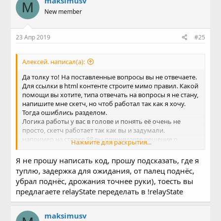
maksimusv
M
New member
23 Апр 2019
#25
Алексей. написал(а):
Да толку то! На поставленные вопросы вы не отвечаете.
Для ссылки в html контенте строите мимо правил. Какой
помощи вы хотите, типа отвечать на вопросы я не стану,
напишите мне скетч, но чтоб работал так как я хочу.
Тогда ошиблись разделом.
Логика работы у вас в голове и понять её очень не
просто, скетч работает так как вы и задумали.
например на строке 88 вы принимаете решение о
Нажмите для раскрытия...
включении реле
Я не прошу написать код, прошу подсказать, где я
Код:
туплю, задержка для ожидания, от палец поднёс,
       if (request.indexOf("/LED=ON") != -1) {

убрал поднёс, дрожания точнее руки), тоесть вы
        digitalWrite(relayPin,LOW);

предлагаете relayState переделать в !relayState
          relayState = HIGH;

       }
maksimusv