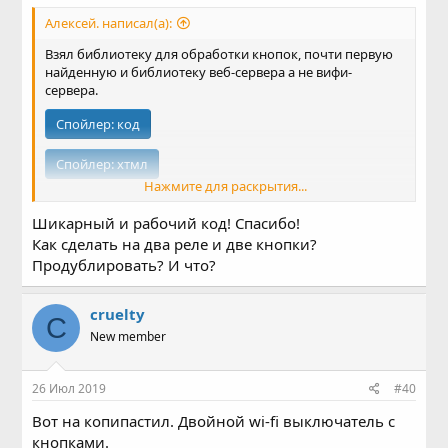
Алексей. написал(а):
Взял библиотеку для обработки кнопок, почти первую
найденную и библиотеку веб-сервера а не вифи-
сервера.
Спойлер:
код
Спойлер:
хтмл
Нажмите для раскрытия...
На ноде-мсу вместо реле - светодиод синий,
встроенный, как раз к gpio2 подключен
Шикарный и рабочий код! Спасибо!
Вместо кнопки просто провод для беспаечного
Как сделать на два реле и две кнопки?
монтажа, замыкаю и размыкаю им gpio0.
Продублировать? И что?
Замкнул-разомкнул светодиод включился и на веб-
странице состояние изменилось (раз в секунду
скриптом запрашиваю статус), ещё раз замкнул-
cruelty
C
разомкнул и светодиод выключился.
New member
На веб-странице нажал на кнопку, скриптом отправил
запрос, в обработчике запроса выполнил
переключение светодиода.
26 Июл 2019
#40
Как то так.
Вот на копипастил. Двойной wi-fi выключатель с
кнопками.