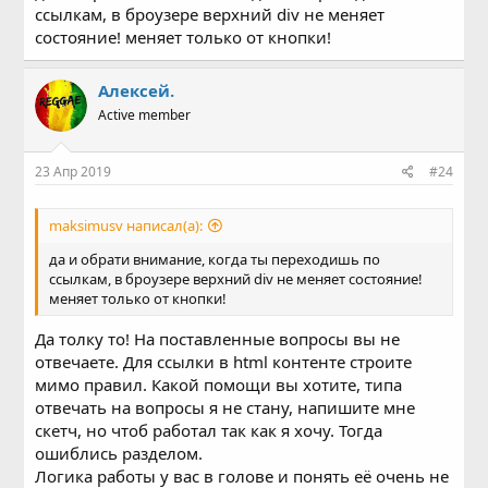
ссылкам, в броузере верхний div не меняет
Client disonnected

состояние! меняет только от кнопки!
User connected.

Request Received:GET /LED=OFF HTTP/1.1

Алексей.
Client disonnected
Active member
Скажите когда зависание произойдет?
23 Апр 2019
#24
maksimusv написал(а):
да и обрати внимание, когда ты переходишь по
ссылкам, в броузере верхний div не меняет состояние!
меняет только от кнопки!
Да толку то! На поставленные вопросы вы не
отвечаете. Для ссылки в html контенте строите
мимо правил. Какой помощи вы хотите, типа
отвечать на вопросы я не стану, напишите мне
скетч, но чтоб работал так как я хочу. Тогда
ошиблись разделом.
Логика работы у вас в голове и понять её очень не