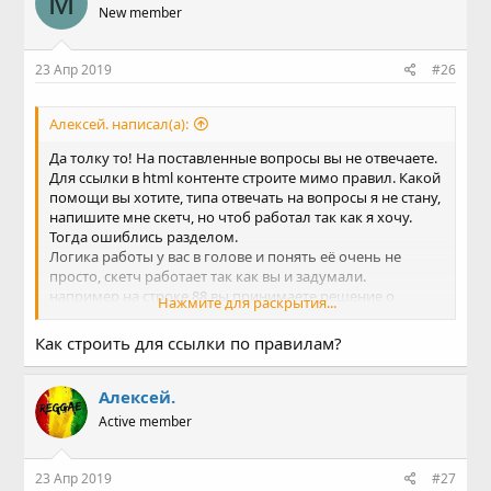
M
New member
устанавливаете для пина LOW и сохраняете relayState =
HIGH
далее на строке 121 безусловно устанавливаете для
23 Апр 2019
#26
пина значение из relayState т.е. меняете обратно LOW на
HIGH
Алексей. написал(а):
Код:
Да толку то! На поставленные вопросы вы не отвечаете.
digitalWrite(relayPin, relayState);
Для ссылки в html контенте строите мимо правил. Какой
помощи вы хотите, типа отвечать на вопросы я не стану,
напишите мне скетч, но чтоб работал так как я хочу.
Тогда ошиблись разделом.
Логика работы у вас в голове и понять её очень не
просто, скетч работает так как вы и задумали.
например на строке 88 вы принимаете решение о
Нажмите для раскрытия...
включении реле
Как строить для ссылки по правилам?
Код:
       if (request.indexOf("/LED=ON") != -1) {

Алексей.
        digitalWrite(relayPin,LOW);

Active member
          relayState = HIGH;

       }
23 Апр 2019
#27