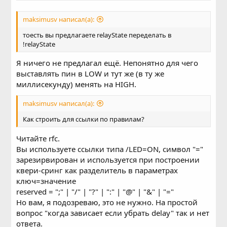
устанавливаете для пина LOW и сохраняете relayState =
HIGH
maksimusv написал(а):
далее на строке 121 безусловно устанавливаете для
пина значение из relayState т.е. меняете обратно LOW на
тоесть вы предлагаете relayState переделать в
HIGH
!relayState
Код:
Я ничего не предлагал ещё. Непонятно для чего
digitalWrite(relayPin, relayState);
выставлять пин в LOW и тут же (в ту же
миллисекунду) менять на HIGH.
maksimusv написал(а):
Как строить для ссылки по правилам?
Читайте rfc.
Вы используете ссылки типа /LED=ON, символ "="
зарезирвирован и используется при построении
квери-сринг как разделитель в параметрах
ключ=значение
reserved = ";" | "/" | "?" | ":" | "@" | "&" | "="
Но вам, я подозреваю, это не нужно. На простой
вопрос "когда зависает если убрать delay" так и нет
ответа.