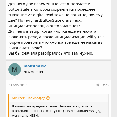
Для чего две переменные lastButtonState и
buttonState в котором сохраняется последнее
значение из digitalRead тоже не понятно, почему
две? Почему lastButtonState статически
инициализирован, а buttonState нет?
Для чего в setup, когда кнопка еще не нажата
включать реле, а после инициализации wifi уже в
loop-е проверять что кнопка все ещё не нажата и
выключать реле?
Вы бы сначала разобрались что вам нужно.
maksimusv
M
New member
23 Апр 2019
#28
Алексей. написал(а):
Я ничего не предлагал ещё. Непонятно для чего
выставлять пин в LOW и тут же (в ту же миллисекунду)
менять на HIGH.