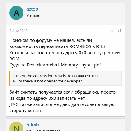
в
а
т
т
azt59
A
о
а
Member
р
н
т
а
е
ч
9 Апр 2019
#1
м
а
ы
л
Поиском по форуму не нашел, есть ли
а
возможность перезаписать ROM-BIOS в RTL?
Который расположен по адресу 0х0 во внутренней
ROM
Судя по Realtek Ameba1 Memory Layout.pdf
2 ROM The address for ROM is 0x00000000~0x000FFFFF.
ROM space is not opened for developer.
байт считать получается если обращаюсь просто
из кода по адресу 0х0 записать нет
JTAG также записать не дает, дайте совет в какую
сторону копать
nikolz
N