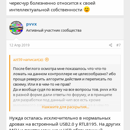
чересчур болезненно относится к своей
интеллектуальной собственности
pvvx
Активный участник сообщества
12 Апр 2019
#7
azt59 написал(а):
После беглого осмотра мне показалось что что-то
ломать на данном контроллере не целесообразно? ибо
проще реверсить алгоритм действия и переписать по
своему. Или я в чем-то не прав?
Да и вообще судя по всему на все вопросы тов. pvvx и Ko
в разной форме дали ответы по форуму, и в принципе
для разработки под данный чип все есть кроме
вменяемого даташита естественно , или же в чем-то
Нажмите для раскрытия...
сообщество остро нуждается?
Нужда осталась исключительно в нормальных
дровах на встроенный USB2.0 у RTL8195. На других
MCU и памяти меньше и USB обгрызанный...