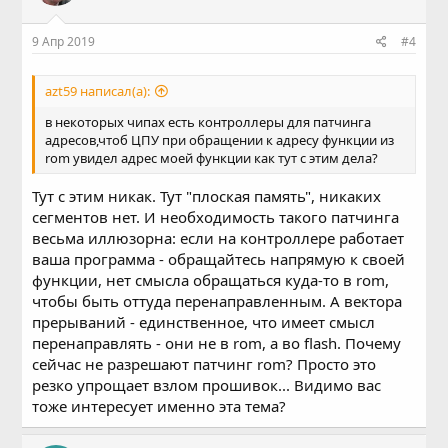
9 Апр 2019
#4
azt59 написал(а):
в некоторых чипах есть контроллеры для патчинга
адресов,чтоб ЦПУ при обращении к адресу функции из
rom увидел адрес моей функции как тут с этим дела?
Тут с этим никак. Тут "плоская память", никаких
сегментов нет. И необходимость такого патчинга
весьма иллюзорна: если на контроллере работает
ваша программа - обращайтесь напрямую к своей
функции, нет смысла обращаться куда-то в rom,
чтобы быть оттуда перенаправленным. А вектора
прерываний - единственное, что имеет смысл
перенаправлять - они не в rom, а во flash. Почему
сейчас не разрешают патчинг rom? Просто это
резко упрощает взлом прошивок... Видимо вас
тоже интересует именно эта тема?