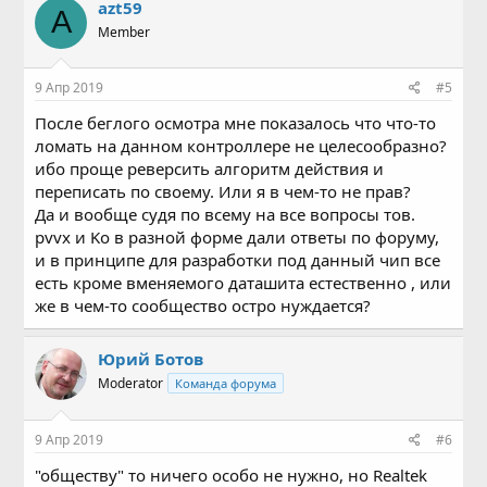
azt59
A
Member
9 Апр 2019
#5
После беглого осмотра мне показалось что что-то
ломать на данном контроллере не целесообразно?
ибо проще реверсить алгоритм действия и
переписать по своему. Или я в чем-то не прав?
Да и вообще судя по всему на все вопросы тов.
pvvx и Ko в разной форме дали ответы по форуму,
и в принципе для разработки под данный чип все
есть кроме вменяемого даташита естественно , или
же в чем-то сообщество остро нуждается?
Юрий Ботов
Moderator
Команда форума
9 Апр 2019
#6
"обществу" то ничего особо не нужно, но Realtek