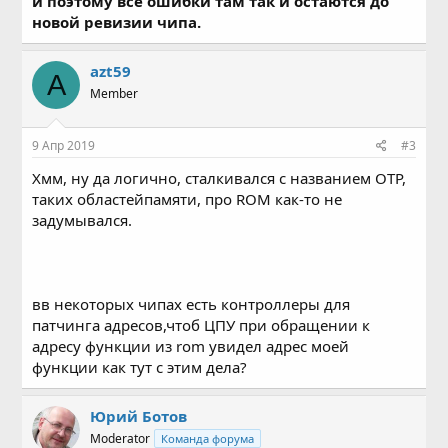
и поэтому все ошибки там так и остаются до
новой ревизии чипа.
azt59
A
Member
9 Апр 2019
#3
Хмм, ну да логично, сталкивался с названием OTP,
таких областейпамяти, про ROM как-то не
задумывался.
вв некоторых чипах есть контроллеры для
патчинга адресов,чтоб ЦПУ при обращении к
адресу функции из rom увидел адрес моей
функции как тут с этим дела?
Юрий Ботов
Moderator
Команда форума