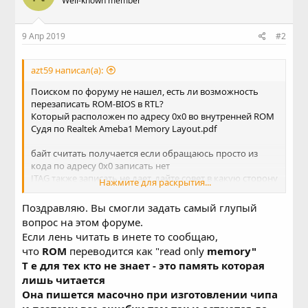
Well-known member
9 Апр 2019
#2
azt59 написал(а):
Поиском по форуму не нашел, есть ли возможность
перезаписать ROM-BIOS в RTL?
Который расположен по адресу 0х0 во внутренней ROM
Судя по Realtek Ameba1 Memory Layout.pdf
байт считать получается если обращаюсь просто из
кода по адресу 0х0 записать нет
JTAG также записать не дает, дайте совет в какую сторону
Нажмите для раскрытия...
копать
Поздравляю. Вы смогли задать самый глупый
вопрос на этом форуме.
Если лень читать в инете то сообщаю,
что
ROM
переводится как "read only
memory"
Т е для тех кто не знает - это память которая
лишь читается
Она пишется масочно при изготовлении чипа