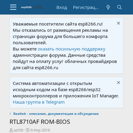
Вход
Регистрация
Уважаемые посетители сайта esp8266.ru!
Мы отказались от размещения рекламы на
страницах форума для большего комфорта
пользователей.
Вы можете
оказать посильную поддержку
администрации форума. Данные средства
пойдут на оплату услуг облачных провайдеров
для сайта esp8266.ru
Система автоматизации с открытым
исходным кодом на базе esp8266/esp32
микроконтроллеров и приложения IoT Manager.
Наша группа в Telegram
Realtek - описание, документация и обсуждение
RTL8710AF ROM-BIOS
А
Д
azt59
9 Апр 2019