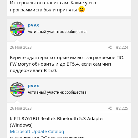
Интервалы он ставит сам. Какие у его
программиста были приняты
pvvx
Активный участник сообщества
26 Ноя 2023
#2,224
Берите адаптеры которые имеют загружаемое ПО.
FW могут обновить и до BT5.4, если сам чип
поддерживает BT5.0.
pvvx
Активный участник сообщества
26 Ноя 2023
#2,225
К RTL8761BU Realtek Bluetooth 5.3 Adapter
(Windows)
Microsoft Update Catalog
и для других ОС где-то валяются...