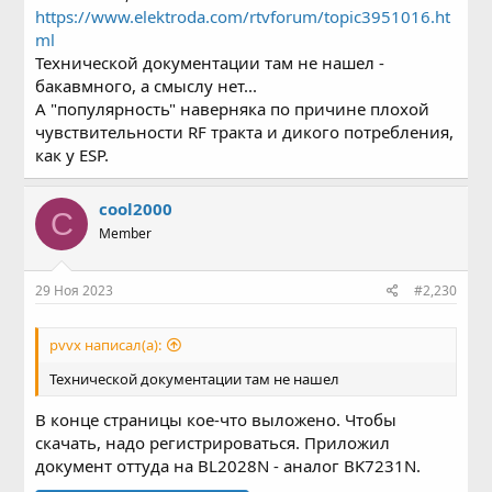
https://www.elektroda.com/rtvforum/topic3951016.ht
ml
Технической документации там не нашел -
бакавмного, а смыслу нет...
А "популярность" наверняка по причине плохой
чувствительности RF тракта и дикого потребления,
как у ESP.
cool2000
C
Member
29 Ноя 2023
#2,230
pvvx написал(а):
Технической документации там не нашел
В конце страницы кое-что выложено. Чтобы
скачать, надо регистрироваться. Приложил
документ оттуда на BL2028N - аналог BK7231N.