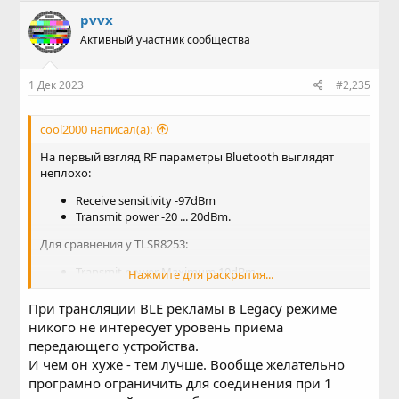
pvvx
Активный участник сообщества
1 Дек 2023
#2,235
cool2000 написал(а):
На первый взгляд RF параметры Bluetooth выглядят
неплохо:
Receive sensitivity -97dBm
Transmit power -20 ... 20dBm.
Для сравнения у TLSR8253:
Transmit power Maximum 10dBm
Нажмите для раскрытия...
Receive sensitivity -93dBm±2
При трансляции BLE рекламы в Legacy режиме
никого не интересует уровень приема
передающего устройства.
И чем он хуже - тем лучше. Вообще желательно
програмно ограничить для соединения при 1