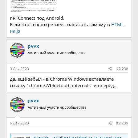
nRFConnect под Android.
Если что-то конкретнее - написать самому в
HTML
на js
pvvx
Активный участник сообщества
3 Дек 2023
#2,238
да, ещё забыл - в Chrome Windows вставляете
ссылку "chrome://bluetooth-internals" и вперед...
pvvx
Активный участник сообщества
6 Дек 2023
#2,239
GitHub - eriklins/InsideBlue-BLE-Tool: InsideBlue BLE Tool is a cross-platform Bluetooth LE utility. It can scan for BLE devices showing device information and advert payload as well as connect to devices and access GATT services/characteristics.