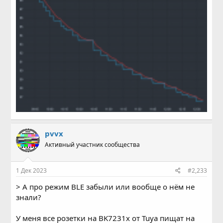
pvvx
Активный участник сообщества
1 Дек 2023
#2,233
> А про режим BLE забыли или вообще о нём не
знали?
У меня все розетки на BK7231x от Tuya пищат на