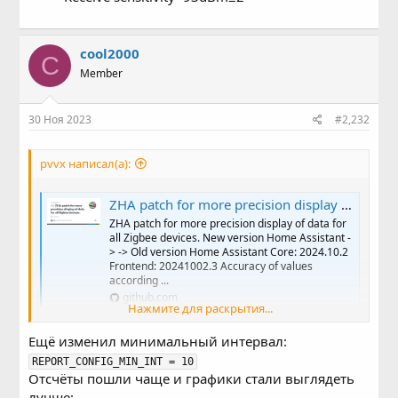
cool2000
C
Member
30 Ноя 2023
#2,232
pvvx написал(а):
ZHA patch for more precision display of data for all Zigbee devices. · Issue #6 · pvvx/ZigbeeTLc
ZHA patch for more precision display of data for
all Zigbee devices. New version Home Assistant -
> -> Old version Home Assistant Core: 2024.10.2
Frontend: 20241002.3 Accuracy of values
according ...
github.com
Нажмите для раскрытия...
Ещё изменил минимальный интервал:
REPORT_CONFIG_MIN_INT = 10
Отсчёты пошли чаще и графики стали выглядеть
лучше: