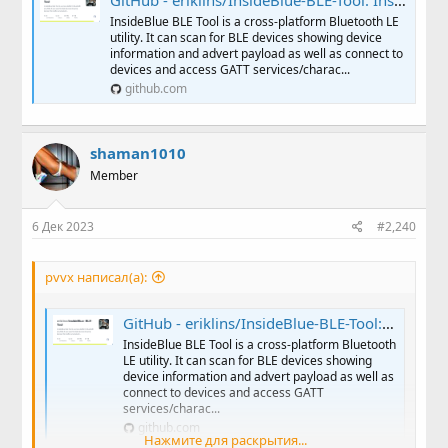
InsideBlue BLE Tool is a cross-platform Bluetooth LE
utility. It can scan for BLE devices showing device
information and advert payload as well as connect to
devices and access GATT services/charac...
github.com
shaman1010
Member
6 Дек 2023
#2,240
pvvx написал(а):
GitHub - eriklins/InsideBlue-BLE-Tool: InsideBlue BLE Tool is a cross-platform Bluetooth LE utility. It can scan for BLE devices showing device information and advert payload as well as connect to devices and access GATT services/characteristics.
InsideBlue BLE Tool is a cross-platform Bluetooth
LE utility. It can scan for BLE devices showing
device information and advert payload as well as
connect to devices and access GATT
services/charac...
github.com
Нажмите для раскрытия...