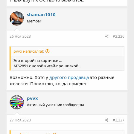
shaman1010
Member
26 Ноя 2023
#2,226
pvvx написал(а):
Это второй на картинке ...
ATS2851 с новой китай-прошивкой...
Возможно. Хотя у
другого продавца
это разные
железки. Посмотрю, когда приедет.
pvvx
Активный участник сообщества
27 Ноя 2023
#2,227