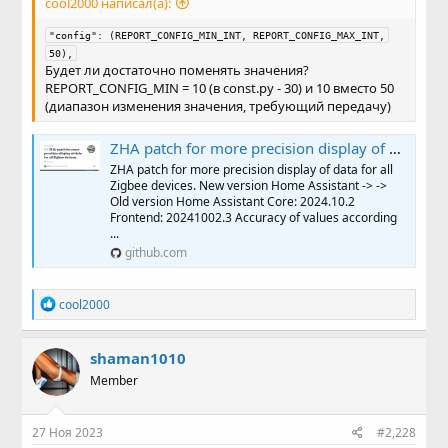
cool2000 написал(а):
"config": (REPORT_CONFIG_MIN_INT, REPORT_CONFIG_MAX_INT,
50),
Будет ли достаточно поменять значения?
REPORT_CONFIG_MIN = 10 (в const.py - 30) и 10 вместо 50
(диапазон изменения значения, требующий передачу)
ZHA patch for more precision display of data for all Zigbee devices. · Issue #6 · pvvx/ZigbeeTLc
ZHA patch for more precision display of data for all
Zigbee devices. New version Home Assistant -> ->
Old version Home Assistant Core: 2024.10.2
Frontend: 20241002.3 Accuracy of values according
...
github.com
Р
cool2000
е
а
к
shaman1010
ц
Member
и
и
:
27 Ноя 2023
#2,228