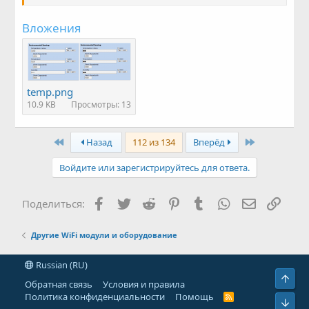
Вложения
temp.png
10.9 KB
Просмотры: 13
First
Last
Назад
112 из 134
Вперёд
Войдите или зарегистрируйтесь для ответа.
Facebook
Twitter
Reddit
Pinterest
Tumblr
WhatsApp
Электронн
Ссыл
Поделиться:
Другие WiFi модули и оборудование
Russian (RU)
Свер
Обратная связь
Условия и правила
Политика конфиденциальности
Помощь
R
Сниз
S