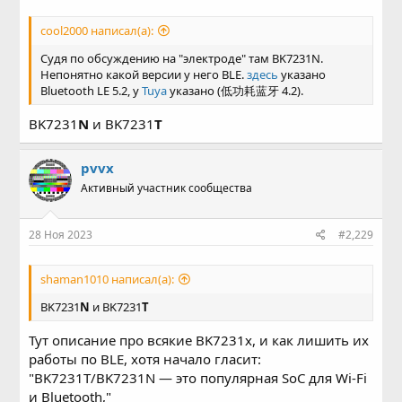
cool2000 написал(а):
Судя по обсуждению на "электроде" там BK7231N.
Непонятно какой версии у него BLE.
здесь
указано
Bluetooth LE 5.2, у
Tuya
указано (低功耗蓝牙 4.2).
BK7231
N
и BK7231
T
pvvx
Активный участник сообщества
28 Ноя 2023
#2,229
shaman1010 написал(а):
BK7231
N
и BK7231
T
Тут описание про всякие BK7231x, и как лишить их
работы по BLE, хотя начало гласит:
"BK7231T/BK7231N — это популярная SoC для Wi-Fi
и Bluetooth,"