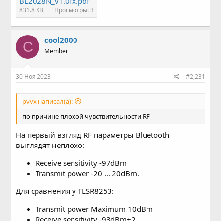
BL2028N_v1.0fx.pdf
831.8 KB
Просмотры: 3
cool2000
C
Member
30 Ноя 2023
#2,231
pvvx написал(а):
по причине плохой чувствительности RF
На первый взгляд RF параметры Bluetooth
выглядят неплохо:
Receive sensitivity -97dBm
Transmit power -20 ... 20dBm.
Для сравнения у TLSR8253:
Transmit power Maximum 10dBm
Receive sensitivity -93dBm±2