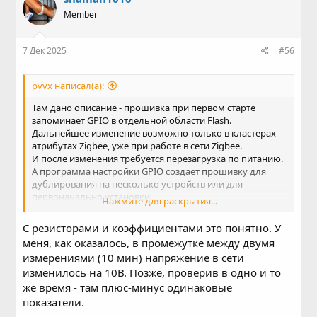
Member
7 Дек 2025
#56
pvvx написал(а):
Там дано описание - прошивка при первом старте
запоминает GPIO в отдельной области Flash.
Дальнейшее изменение возможно только в кластерах-
атрибутах Zigbee, уже при работе в сети Zigbee.
И после изменения требуется перезагрузка по питанию.
А программа настройки GPIO создает прошивку для
дублирования на несколько устройств или для
первоначально установки.
Нажмите для раскрытия...
Иначе, если кнопка не совпадет, тогда могут быть
проблемы со сбросом устройства для регистрации в
С резисторами и коэффициентами это понятно. У
сети.
меня, как оказалось, в промежутке между двумя
измерениями (10 мин) напряжение в сети
изменилось на 10В. Позже, проверив в одно и то
же время - там плюс-минус одинаковые
показатели.