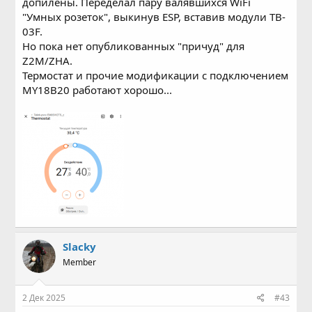
допилены. Переделал пару валявшихся WiFi
"Умных розеток", выкинув ESP, вставив модули TB-
03F.
Но пока нет опубликованных "причуд" для
Z2M/ZHA.
Термостат и прочие модификации с подключением
MY18B20 работают хорошо...
Slacky
Member
2 Дек 2025
#43