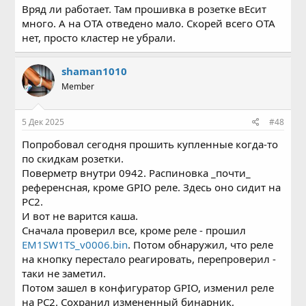
Вряд ли работает. Там прошивка в розетке вЕсит
много. А на ОТА отведено мало. Скорей всего ОТА
нет, просто кластер не убрали.
shaman1010
Member
5 Дек 2025
#48
Попробовал сегодня прошить купленные когда-то
по скидкам розетки.
Поверметр внутри 0942. Распиновка _почти_
референсная, кроме GPIO реле. Здесь оно сидит на
PC2.
И вот не варится каша.
Сначала проверил все, кроме реле - прошил
EM1SW1TS_v0006.bin
. Потом обнаружил, что реле
на кнопку перестало реагировать, перепроверил -
таки не заметил.
Потом зашел в конфигуратор GPIO, изменил реле
на PC2. Сохранил измененный бинарник,