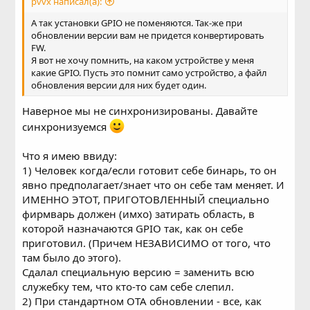
pvvx написал(а):
А так установки GPIO не поменяются. Так-же при
обновлении версии вам не придется конвертировать
FW.
Я вот не хочу помнить, на каком устройстве у меня
какие GPIO. Пусть это помнит само устройство, а файл
обновления версии для них будет один.
Наверное мы не синхронизированы. Давайте
синхронизуемся
Что я имею ввиду:
1) Человек когда/если готовит себе бинарь, то он
явно предполагает/знает что он себе там меняет. И
ИМЕННО ЭТОТ, ПРИГОТОВЛЕННЫЙ специально
фирмварь должен (имхо) затирать область, в
которой назначаются GPIO так, как он себе
приготовил. (Причем НЕЗАВИСИМО от того, что
там было до этого).
Сдалал специальную версию = заменить всю
служебку тем, что кто-то сам себе слепил.
2) При стандартном ОТА обновлении - все, как