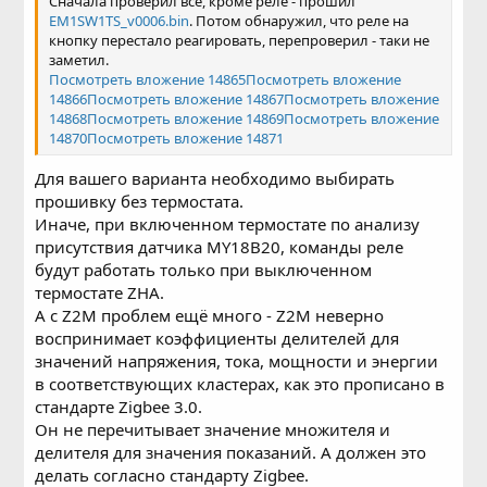
Сначала проверил все, кроме реле - прошил
EM1SW1TS_v0006.bin
. Потом обнаружил, что реле на
кнопку перестало реагировать, перепроверил - таки не
заметил.
Посмотреть вложение 14865
Посмотреть вложение
14866
Посмотреть вложение 14867
Посмотреть вложение
14868
Посмотреть вложение 14869
Посмотреть вложение
14870
Посмотреть вложение 14871
Для вашего варианта необходимо выбирать
прошивку без термостата.
Иначе, при включенном термостате по анализу
присутствия датчика MY18B20, команды реле
будут работать только при выключенном
термостате ZHA.
А с Z2M проблем ещё много - Z2M неверно
воспринимает коэффициенты делителей для
значений напряжения, тока, мощности и энергии
в соответствующих кластерах, как это прописано в
стандарте Zigbee 3.0.
Он не перечитывает значение множителя и
делителя для значения показаний. А должен это
делать согласно стандарту Zigbee.