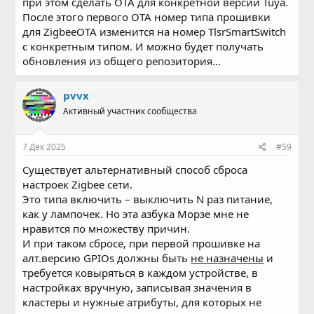
при этом сделать OTA для конкретной версии Tuya.
После этого первого OTA номер типа прошивки
для ZigbeeOTA изменится на номер TlsrSmartSwitch
с конкретным типом. И можно будет получать
обновления из общего репозитория...
pvvx
Активный участник сообщества
7 Дек 2025
#59
Существует альтернативный способ сброса
настроек Zigbee сети.
Это типа включить – выключить N раз питание,
как у лампочек. Но эта азбука Морзе мне не
нравится по множеству причин.
И при таком сбросе, при первой прошивке на
алт.версию GPIOs должны быть
не назначены
и
требуется ковыряться в каждом устройстве, в
настройках вручную, записывая значения в
кластеры и нужные атрибуты, для которых не