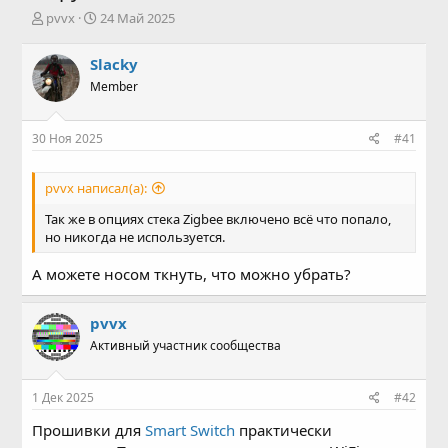
А
Д
pvvx
24 Май 2025
в
а
т
т
Slacky
о
а
Member
р
н
т
а
е
ч
30 Ноя 2025
#41
м
а
ы
л
а
pvvx написал(а):
Так же в опциях стека Zigbee включено всё что попало,
но никогда не используется.
А можете носом ткнуть, что можно убрать?
pvvx
Активный участник сообщества
1 Дек 2025
#42
Прошивки для
Smart Switch
практически