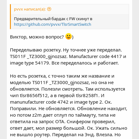
pvvx написал(а):
Предварительный бардак с FW скинут в
https://github.com/pvvx/TlsrSmartSwitch
Виктор, можно вопрос?
)
Переделываю розетку. Ну точнее уже переделал.
TS011F _TZ3000_gjnozsaz. Manufacturer code 4417 и
image type 54179. Все переделалось и работает.
Но есть розетка, с точно таким же название и
моделью TS011F _TZ3000_gjnozsaz, но она не
обновляется. Полезли смотреть. Там используется
чип tlsr8656f512, а в первой tlsr8258f1. И
manunufacturer code 4742 и image type 2. Ок.
Поправили. Не обновляется. Обновление находит,
но потом z2m дает отлуп по таймауту, типа не
ответила на запрос OTA. Снифером проверил,
ответ дает, мол размер большой. Ок. Ужать сильно
не вышло роутер. Переделал на Энд. Влезла. Но