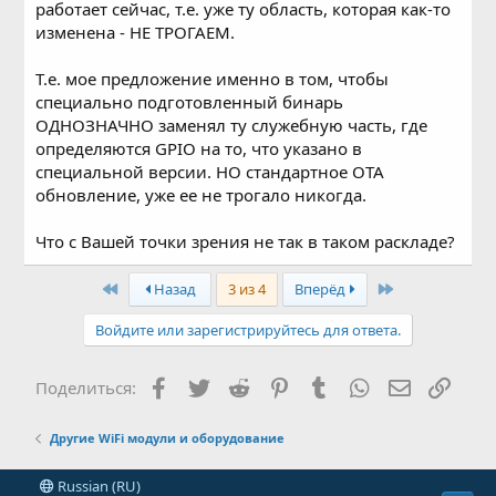
работает сейчас, т.е. уже ту область, которая как-то
изменена - НЕ ТРОГАЕМ.
Т.е. мое предложение именно в том, чтобы
специально подготовленный бинарь
ОДНОЗНАЧНО заменял ту служебную часть, где
определяются GPIO на то, что указано в
специальной версии. НО стандартное ОТА
обновление, уже ее не трогало никогда.
Что с Вашей точки зрения не так в таком раскладе?
First
Last
Назад
3 из 4
Вперёд
Войдите или зарегистрируйтесь для ответа.
Facebook
Twitter
Reddit
Pinterest
Tumblr
WhatsApp
Электронн
Ссыл
Поделиться:
Другие WiFi модули и оборудование
Russian (RU)