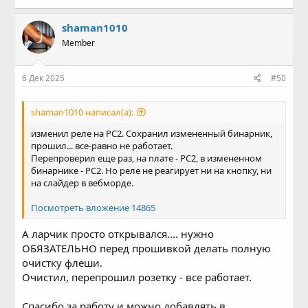
на слайдер в вебморде.
Моя ошибка или в конфигураторе?
shaman1010
Member
Посмотреть вложение 14865
Посмотреть вложение
14866
Посмотреть вложение 14867
Посмотреть вложение
6 Дек 2025
#50
14868
Посмотреть вложение 14869
Посмотреть вложение
14870
Посмотреть вложение 14871
shaman1010 написал(а):
изменил реле на PC2. Сохранил измененный бинарник,
прошил... все-равно не работает.
Перепроверил еще раз, на плате - PC2, в измененном
бинарнике - PC2. Но реле не реагирует ни на кнопку, ни
на слайдер в вебморде.
Посмотреть вложение 14865
А ларчик просто открывался.... нужно
ОБЯЗАТЕЛЬНО перед прошивкой делать полную
очистку флеши.
Очистил, перепрошил розетку - все работает.
Спасибо за работу и можно добавлять в