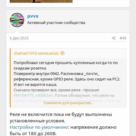
pvvx
Активный участник сообщества
6 Дек 2025
#49
shaman1010 написал(а):
Попробовал сегодня прошить купленные когда-то по
скидкам розетки.
Поверметр внутри 0942. Распиновка _почти_
референсная, кроме GPIO реле. Здесь оно сидит на PC2.
И вот не варится каша.
Сначала проверил все, кроме реле - прошил
EM1SW1TS_v0006.bin
. Потом обнаружил, что реле на
кнопку перестало реагировать, перепроверил - таки не
Нажмите для раскрытия...
заметил.
Потом зашел в конфигуратор GPIO, изменил реле на
Реле не включится пока не будут выполнены
PC2. Сохранил измененный бинарник, прошил... все-
установленные условия.
равно не работает.
Настройки по умолчанию
: напряжение должно
Перепроверил еще раз, на плате - PC2, в измененном
быть от 180 до 260В.
бинарнике - PC2. Но реле не реагирует ни на кнопку, ни