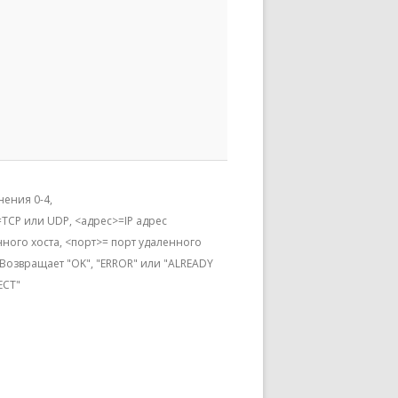
нения 0-4,
TCP или UDP, <адрес>=IP адрес
ного хоста, <порт>= порт удаленного
 Возвращает "OK", "ERROR" или "ALREADY
CT"