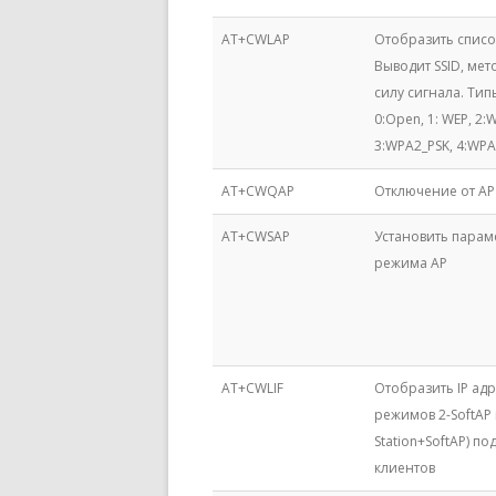
AT+CWLAP
Отобразить списо
Выводит SSID, ме
силу сигнала. Ти
0:Open, 1: WEP, 2:
3:WPA2_PSK, 4:WP
AT+CWQAP
Отключение от AP
AT+CWSAP
Установить парам
режима AP
AT+CWLIF
Отобразить IP адр
режимов 2-SoftAP 
Station+SoftAP) п
клиентов