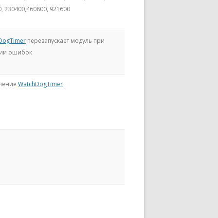
, 230400,460800, 921600
DogTimer
перезапускает модуль при
ии ошибок
чение
WatchDogTimer