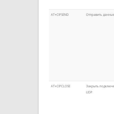
AT+CIPSEND
Отправить данны
AT+CIPCLOSE
Закрыть подключ
UDP