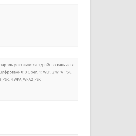
 пароль указываются в двойных кавычках.
ифрования: 0:Open, 1: WEP, 2:WPA_PSK,
2_PSK, 4:WPA_WPA2_PSK