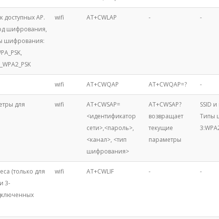
к доступных AP.
wifi
AT+CWLAP
-
-
тод шифрования,
пы шифрования:
WPA_PSK,
A_WPA2_PSK
wifi
AT+CWQAP
AT+CWQAP=?
-
етры для
wifi
AT+CWSAP=
AT+CWSAP?
SSID и
<идентификатор
возвращает
Типы ш
сети>,<пароль>,
текущие
3:WPA
<канал>, <тип
параметры
шифрования>
еса (только для
wifi
AT+CWLIF
-
-
и 3-
одключенных