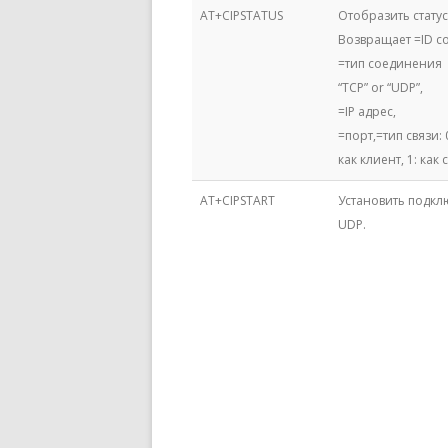
AT+CIPSTATUS
Отобразить стату
Возвращает
=ID с
=тип соединения
“TCP” or “UDP”,
=IP адрес,
=порт,
=тип связи:
как клиент, 1: как
AT+CIPSTART
Установить подкл
UDP.