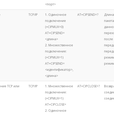
<порт>
е
TCP/IP
1. Одиночное
AT+CIPSEND=?
Длина 
подключение
пакет
(+CIPMUX=0)
данно
AT+CIPSEND=
перех
<длина>
после
2. Множественное
перед
подключение:
перед
(+CIPMUX=1)
режим
AT+CIPSEND=
режим
<идентификатор>,
<длина>
ение TCP или
TCP/IP
1. Множественное
AT+CIPCLOSE=?
Возвра
подключение:
соеди
(+CIPMUX=1)
соеди
AT+CIPCLOSE=
2. Одиночное