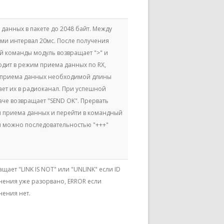
данных в пакете до 2048 байт. Между
ами интервал 20мс. После получения
й команды модуль возвращает ">" и
одит в режим приема данных по RX,
 приема данных необходимой длины
ает их в радиоканал. При успешной
аче возвращает "SEND OK". Прервать
 приема данных и перейти в командный
 можно последовательностью "+++"
щает "LINK IS NOT" или "UNLINK" если ID
нения уже разорвано, ERROR если
нения нет.