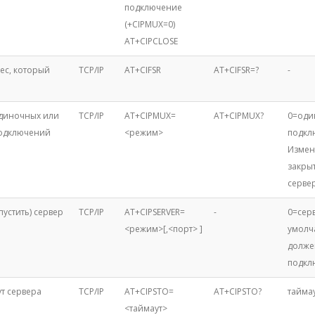
подключение
(+CIPMUX=0)
AT+CIPCLOSE
ес, который
TCP/IP
AT+CIFSR
AT+CIFSR=?
-
диночных или
TCP/IP
AT+CIPMUX=
AT+CIPMUX?
0=оди
одключений
<режим>
подкл
Измен
закры
сервер
пустить) сервер
TCP/IP
AT+CIPSERVER=
-
0=сер
<режим>[,<порт> ]
умолч
долже
подкл
ут сервера
TCP/IP
AT+CIPSTO=
AT+CIPSTO?
таймау
<таймаут>