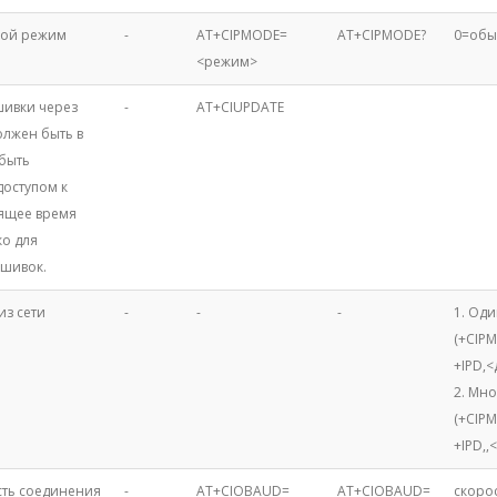
ной режим
-
AT+CIPMODE=
AT+CIPMODE?
0=обы
<режим>
ивки через
-
AT+CIUPDATE
олжен быть в
 быть
доступом к
оящее время
ко для
шивок.
из сети
-
-
-
1. Од
(+CIP
+IPD,
2. Мн
(+CIP
+IPD,
,
сть соединения
-
AT+CIOBAUD=
AT+CIOBAUD=
скорос