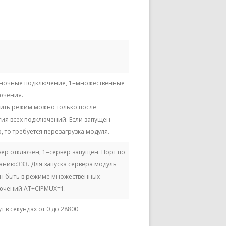
ночные подключение, 1=множественные
ючения.
ить режим можно только после
тия всех подключений. Если запущен
, то требуется перезагрузка модуля.
вер отключен, 1=сервер запущен. Порт по
анию:333. Для запуска сервера модуль
н быть в режиме множественных
ючений AT+CIPMUX=1.
т в секундах от 0 до 28800