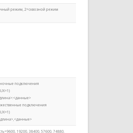
чный режим, 2=сквозной режим
иночные подключения
MUX=1)
<длина>:<данные>
ожественные подключения
MUX=1)
<длина>,<данные>
ть=9600, 19200, 38400, 57600, 74880,