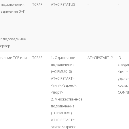
с подключения.
TCP/IP
AT+CIPSTATUS
-
-
оединения 0-4"
 0: подсоединен
 сервер
ючение TCP или
TCP/IP
1. Одиночное
AT+CIPSTART=?
ID
подключение
соеди
(+CIPMUX=0)
<тип>=
AT+CIPSTART=
удален
<тип>,<адрес>,
хоста.
<порт>
CONNE
2. Множественное
подключение:
(+CIPMUX=1)
AT+CIPSTART=
<тип>,<адрес>,