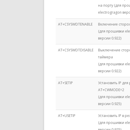
на порту (для пр
electrogragon верс
AT+CSYSWDTENABLE
Включение сторо
(для прошивки ele
версии 0.922)
AT+CSYSWDTDISABLE
Выключение стор
таймера
(для прошивки ele
версии 0.922)
AT+SETIP
Установить IP для
AT+CWMODE=2
(для прошивки ele
версии 0.925)
AT+USETIP
Установить IP в р
(для прошивки ele
версии 0.925)