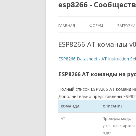
esp8266 - Сообщест
ГЛАВНАЯ
ФОРУМ
ЗАГРУЗКИ
ESP8266 AT команды v0
ESP8266 Datasheet - AT Instruction Set
ESP8266 AT команды на ру
Полный список ESP8266 AT команд на 
Дополнительно представлены ESP82
КОМАНДА
ОПИСАНИЕ
AT
Проверка модуля.
успешно стартовал
"OK"