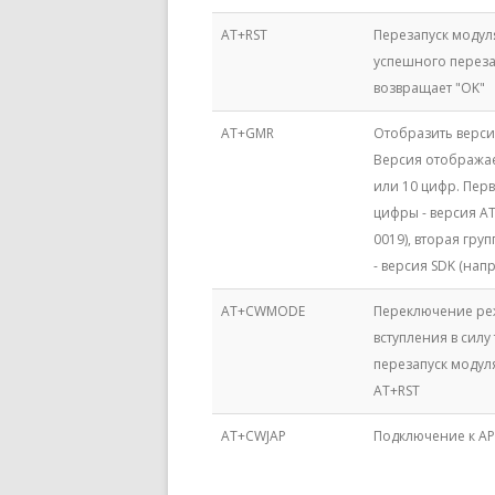
AT+RST
Перезапуск модул
успешного переза
возвращает "OK"
AT+GMR
Отобразить верс
Версия отображае
или 10 цифр. Перв
цифры - версия A
0019), вторая гру
- версия SDK (нап
AT+CWMODE
Переключение реж
вступления в силу
перезапуск модул
AT+RST
AT+CWJAP
Подключение к AP