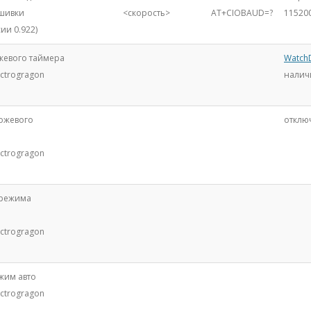
ошивки
<скорость>
AT+CIOBAUD=?
115200
ии 0.922)
жевого таймера
Watch
ctrogragon
налич
ожевого
отклю
ctrogragon
 режима
ctrogragon
ежим авто
ctrogragon