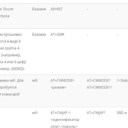
я. После
базовая
AR+RST
-
-
пуска
ию прошивки.
базовая
AT+GMR
-
-
тся в виде 8
ая группа 4
T (например,
ппа 4 или 6 цифр
ример, 000902)
има wifi. Для
wifi
AT+CWMODE=
AT+CWMODE?
1=Stat
 требуется
<режим>
AT+CWMODE=?
я командой
wifi
AT+CWJAP =
AT+CWJAP?
SSID и
<идентификатор
сети>,<пароль>