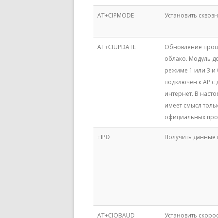
AT+CIPMODE
Установить сквоз
AT+CIUPDATE
Обновление прош
облако. Модуль д
режиме 1 или 3 и
подключен к AP с 
интернет. В наст
имеет смысл толь
официальных про
+IPD
Получить данные 
AT+CIOBAUD
Установить скоро