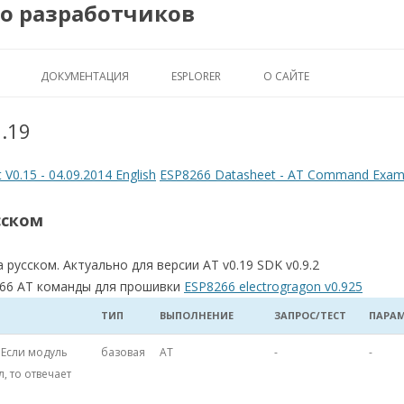
во разработчиков
Перейти
ДОКУМЕНТАЦИЯ
ESPLORER
О САЙТЕ
к
.19
содержимому
 V0.15 - 04.09.2014 English
ESP8266 Datasheet - AT Command Exampl
сском
русском. Актуально для версии AT v0.19 SDK v0.9.2
66 AT команды для прошивки
ESP8266 electrogragon v0.925
ТИП
ВЫПОЛНЕНИЕ
ЗАПРОС/ТЕСТ
ПАРА
 Если модуль
базовая
AT
-
-
, то отвечает