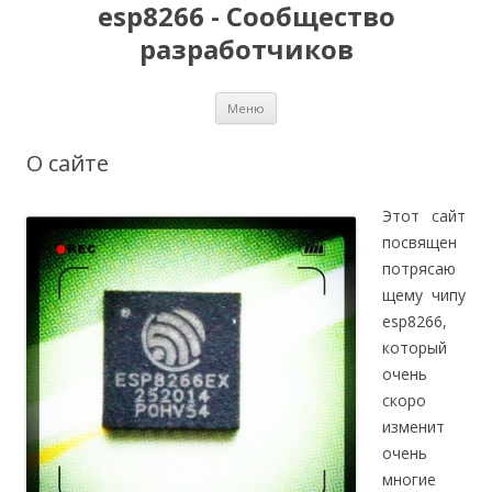
esp8266 - Сообщество
разработчиков
Перейти
Меню
к
содержимому
О сайте
Этот сайт
посвящен
потрясаю
щему чипу
esp8266,
который
очень
скоро
изменит
очень
многие