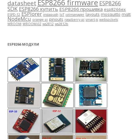
ESP8266 firmware
datasheet
ESP8266
SDK
ESP8266 купить
ESP8266 прошивка
esp8266ex
ESPlorer
layouts
mosquitto
mqtt
ESPD-12
instapush
IoT
iotmanager
NodeMcu
pinouts
orange pi
raspberry pi
smart-js
websockets
WROOM
WROOM-02
ws2812
ws2812b
ESP8266 МОДУЛИ