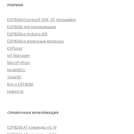
РУБРИКИ
ESP8266 Espressif SDK, AT прошивки
ESP8266 для начинающих
ESP8266 и Arduino IDE
ESP8266 и железные вопросы
ESPlorer
IoT Manager
MicroPython
NodeMCU
SmartJS
Все о ESP8266
Новости
СПРАВОЧНАЯ ИНФОРМАЦИЯ
ESP8266 AT команды v0.19