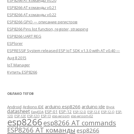
ESP8266 AT команды v0.20
ESP8266 AT команды v0.21
ESP8266 AT команды v0.22
ESP8266 GPIO — описание регистров
ESP8266 Pins list function, register, strapping
ESP8266 UART REG
ESPlorer
ESPRESSIF System released ESP IoT SDK v1.3.0 with AT v0.40 —
Aug 8 2015
IoT Manager
Купить ESP8266
ОБЛАКО ТЕГОВ
arduino esp8266
arduino ide
Android
Ardiono IDE
Blynk
datasheet
ESP-01
ESP-12
EasyEDA
ESP-12-D
ESP-12-E
ESP-12-Q
ESP-
12D
ESP-12E
ESP-12Q
ESP-13
esp-wroom
esp-wroom-02
esp8266
esp8266 AT commands
ESP8266 AT команды
esp8266