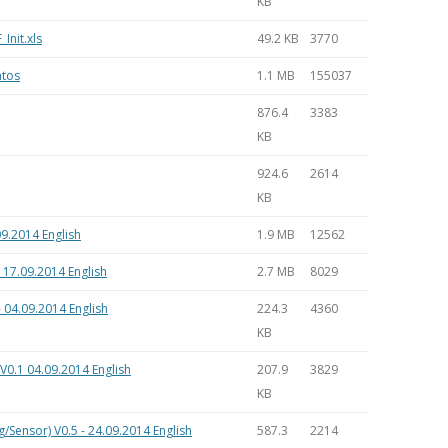
KB
Init.xls
49.2 KB
3770
ntos
1.1 MB
155037
876.4
3383
KB
924.6
2614
KB
09.2014 English
1.9 MB
12562
 17.09.2014 English
2.7 MB
8029
- 04.09.2014 English
224.3
4360
KB
0.1 04.09.2014 English
207.9
3829
KB
/Sensor) V0.5 - 24.09.2014 English
587.3
2214