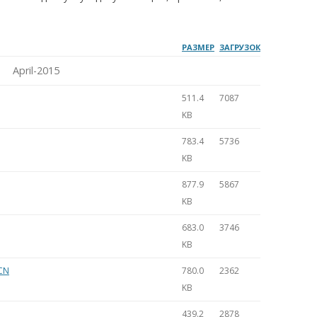
РАЗМЕР
ЗАГРУЗОК
April-2015
511.4
7087
KB
783.4
5736
KB
877.9
5867
KB
683.0
3746
KB
CN
780.0
2362
KB
439.2
2878