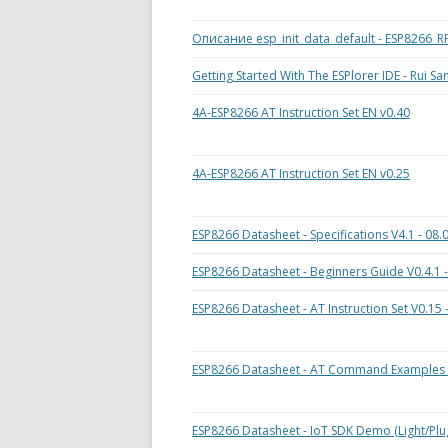
Описание esp_init_data_default - ESP8266_RF_
Getting Started With The ESPlorer IDE - Rui Sa
4A-ESP8266 AT Instruction Set EN v0.40
4A-ESP8266 AT Instruction Set EN v0.25
ESP8266 Datasheet - Specifications V4.1 - 08.
ESP8266 Datasheet - Beginners Guide V0.4.1 -
ESP8266 Datasheet - AT Instruction Set V0.15 
ESP8266 Datasheet - AT Command Examples V
ESP8266 Datasheet - IoT SDK Demo (Light/Plug