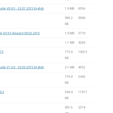
de V0.9.5 - 23.01.2015 English
1.9 MB
6556
965.2
9060
KB
e V0.9.5 Revised 09.02.2015
1.9 MB
3770
1.1 MB
4263
015
773.0
10013
KB
de V1.0.0 - 20.03.2015 English
2.1 MB
4552
776.9
5443
KB
0.2
560.4
11617
KB
901.5
2574