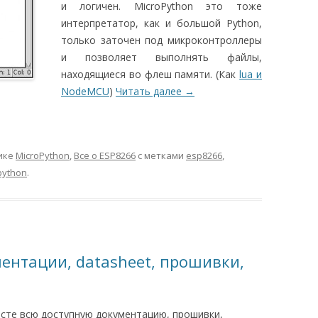
и логичен. MicroPython это тоже
интерпретатор, как и большой Python,
только заточен под микроконтроллеры
и позволяет выполнять файлы,
находящиеся во флеш памяти. (Как
lua и
NodeMCU
)
Читать далее
→
ике
MicroPython
,
Все о ESP8266
с метками
esp8266
,
python
.
ентации, datasheet, прошивки,
сте всю доступную документацию, прошивки,