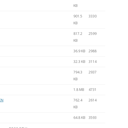
KB
901.5
3330
KB
817.2
2599
KB
36.9 KB
2988
32.3 KB
3114
794.3
2937
KB
1.8 MB
4731
EN
762.4
2614
KB
64.8 KB
3593