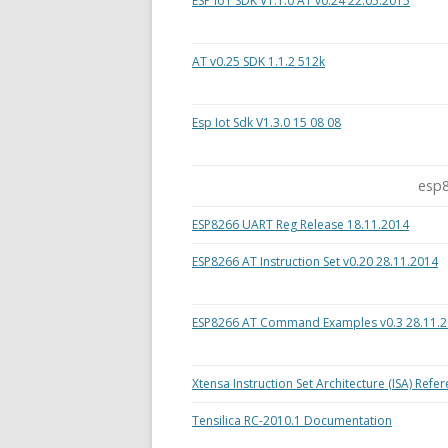
ESP IoT SDK V1.1.0 AT v0.24 22.05.2015
AT v0.25 SDK 1.1.2 512k
Esp Iot Sdk V1.3.0 15 08 08
esp
ESP8266 UART Reg Release 18.11.2014
ESP8266 AT Instruction Set v0.20 28.11.2014
ESP8266 AT Command Examples v0.3 28.11.
Xtensa Instruction Set Architecture (ISA) Ref
Tensilica RC-2010.1 Documentation