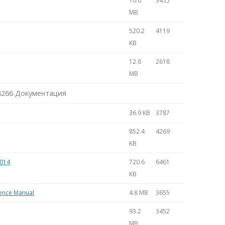
10.0
3455
MB
520.2
4119
KB
12.6
2618
MB
8266 Документация
36.9 KB
3787
852.4
4269
KB
2014
720.6
6461
KB
erence Manual
4.8 MB
3655
93.2
3452
MB