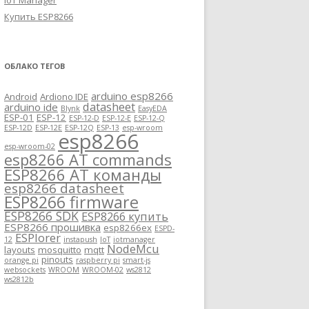
IoT Manager
Купить ESP8266
ОБЛАКО ТЕГОВ
arduino esp8266
Android
Ardiono IDE
datasheet
arduino ide
Blynk
EasyEDA
ESP-01
ESP-12
ESP-12-D
ESP-12-E
ESP-12-Q
ESP-12D
ESP-12E
ESP-12Q
ESP-13
esp-wroom
esp8266
esp-wroom-02
esp8266 AT commands
ESP8266 AT команды
esp8266 datasheet
ESP8266 firmware
ESP8266 SDK
ESP8266 купить
ESP8266 прошивка
esp8266ex
ESPD-
ESPlorer
12
instapush
IoT
iotmanager
NodeMcu
layouts
mosquitto
mqtt
pinouts
orange pi
raspberry pi
smart-js
websockets
WROOM
WROOM-02
ws2812
ws2812b