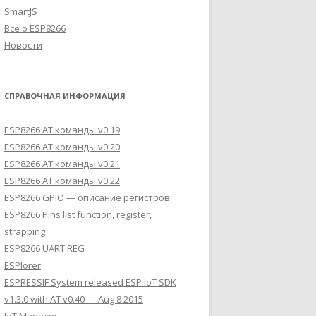
SmartJS
Все о ESP8266
Новости
СПРАВОЧНАЯ ИНФОРМАЦИЯ
ESP8266 AT команды v0.19
ESP8266 AT команды v0.20
ESP8266 AT команды v0.21
ESP8266 AT команды v0.22
ESP8266 GPIO — описание регистров
ESP8266 Pins list function, register,
strapping
ESP8266 UART REG
ESPlorer
ESPRESSIF System released ESP IoT SDK
v1.3.0 with AT v0.40 — Aug 8 2015