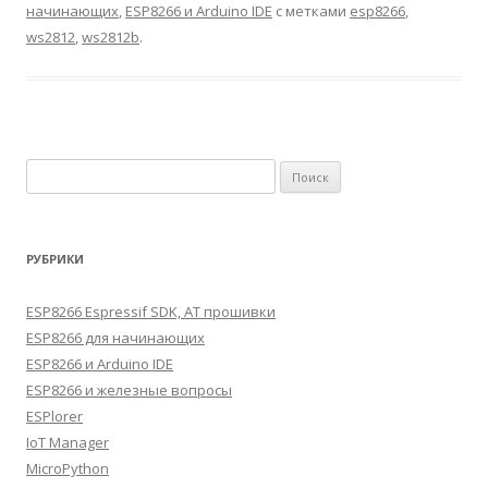
начинающих
,
ESP8266 и Arduino IDE
с метками
esp8266
,
ws2812
,
ws2812b
.
Найти:
РУБРИКИ
ESP8266 Espressif SDK, AT прошивки
ESP8266 для начинающих
ESP8266 и Arduino IDE
ESP8266 и железные вопросы
ESPlorer
IoT Manager
MicroPython