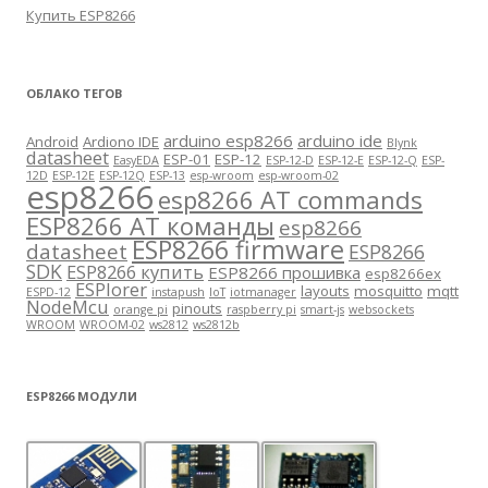
Купить ESP8266
ОБЛАКО ТЕГОВ
arduino esp8266
arduino ide
Android
Ardiono IDE
Blynk
datasheet
ESP-01
ESP-12
EasyEDA
ESP-12-D
ESP-12-E
ESP-12-Q
ESP-
12D
ESP-12E
ESP-12Q
ESP-13
esp-wroom
esp-wroom-02
esp8266
esp8266 AT commands
ESP8266 AT команды
esp8266
ESP8266 firmware
datasheet
ESP8266
SDK
ESP8266 купить
ESP8266 прошивка
esp8266ex
ESPlorer
layouts
mosquitto
mqtt
ESPD-12
instapush
IoT
iotmanager
NodeMcu
pinouts
orange pi
raspberry pi
smart-js
websockets
WROOM
WROOM-02
ws2812
ws2812b
ESP8266 МОДУЛИ