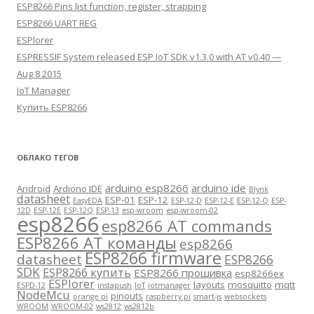
ESP8266 Pins list function, register, strapping
ESP8266 UART REG
ESPlorer
ESPRESSIF System released ESP IoT SDK v1.3.0 with AT v0.40 —
Aug 8 2015
IoT Manager
Купить ESP8266
ОБЛАКО ТЕГОВ
arduino esp8266
arduino ide
Android
Ardiono IDE
Blynk
datasheet
ESP-01
ESP-12
EasyEDA
ESP-12-D
ESP-12-E
ESP-12-Q
ESP-
12D
ESP-12E
ESP-12Q
ESP-13
esp-wroom
esp-wroom-02
esp8266
esp8266 AT commands
ESP8266 AT команды
esp8266
ESP8266 firmware
datasheet
ESP8266
SDK
ESP8266 купить
ESP8266 прошивка
esp8266ex
ESPlorer
layouts
mosquitto
mqtt
ESPD-12
instapush
IoT
iotmanager
NodeMcu
pinouts
orange pi
raspberry pi
smart-js
websockets
WROOM
WROOM-02
ws2812
ws2812b