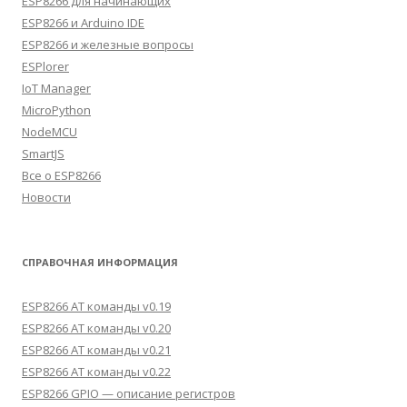
ESP8266 для начинающих
ESP8266 и Arduino IDE
ESP8266 и железные вопросы
ESPlorer
IoT Manager
MicroPython
NodeMCU
SmartJS
Все о ESP8266
Новости
СПРАВОЧНАЯ ИНФОРМАЦИЯ
ESP8266 AT команды v0.19
ESP8266 AT команды v0.20
ESP8266 AT команды v0.21
ESP8266 AT команды v0.22
ESP8266 GPIO — описание регистров