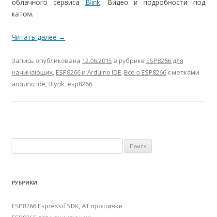
облачного сервиса
Blink
. Видео и подробности под
катом.
Читать далее
→
Запись опубликована
12.06.2015
в рубрике
ESP8266 для
начинающих
,
ESP8266 и Arduino IDE
,
Все о ESP8266
с метками
arduino ide
,
Blynk
,
esp8266
.
Найти:
РУБРИКИ
ESP8266 Espressif SDK, AT прошивки