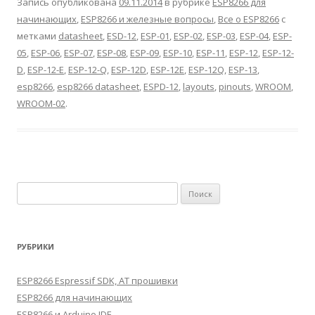
Запись опубликована
09.11.2014
в рубрике
ESP8266 для
начинающих
,
ESP8266 и железные вопросы
,
Все о ESP8266
с
метками
datasheet
,
ESD-12
,
ESP-01
,
ESP-02
,
ESP-03
,
ESP-04
,
ESP-
05
,
ESP-06
,
ESP-07
,
ESP-08
,
ESP-09
,
ESP-10
,
ESP-11
,
ESP-12
,
ESP-12-
D
,
ESP-12-E
,
ESP-12-Q
,
ESP-12D
,
ESP-12E
,
ESP-12Q
,
ESP-13
,
esp8266
,
esp8266 datasheet
,
ESPD-12
,
layouts
,
pinouts
,
WROOM
,
WROOM-02
.
Найти:
РУБРИКИ
ESP8266 Espressif SDK, AT прошивки
ESP8266 для начинающих
ESP8266 и Arduino IDE