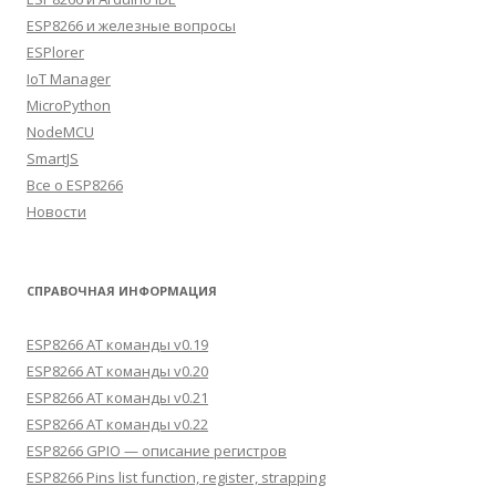
ESP8266 и железные вопросы
ESPlorer
IoT Manager
MicroPython
NodeMCU
SmartJS
Все о ESP8266
Новости
СПРАВОЧНАЯ ИНФОРМАЦИЯ
ESP8266 AT команды v0.19
ESP8266 AT команды v0.20
ESP8266 AT команды v0.21
ESP8266 AT команды v0.22
ESP8266 GPIO — описание регистров
ESP8266 Pins list function, register, strapping