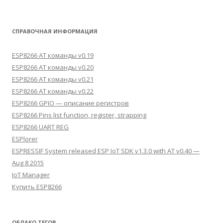
СПРАВОЧНАЯ ИНФОРМАЦИЯ
ESP8266 AT команды v0.19
ESP8266 AT команды v0.20
ESP8266 AT команды v0.21
ESP8266 AT команды v0.22
ESP8266 GPIO — описание регистров
ESP8266 Pins list function, register, strapping
ESP8266 UART REG
ESPlorer
ESPRESSIF System released ESP IoT SDK v1.3.0 with AT v0.40 —
Aug 8 2015
IoT Manager
Купить ESP8266
ОБЛАКО ТЕГОВ