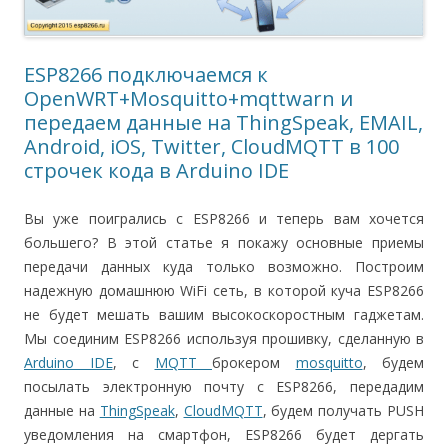
ESP8266 подключаемся к
OpenWRT+Mosquitto+mqttwarn и
передаем данные на ThingSpeak, EMAIL,
Android, iOS, Twitter, CloudMQTT в 100
строчек кода в Arduino IDE
Вы уже поигрались с ESP8266 и теперь вам хочется
большего? В этой статье я покажу основные приемы
передачи данных куда только возможно. Построим
надежную домашнюю WiFi сеть, в которой куча ESP8266
не будет мешать вашим высокоскоростным гаджетам.
Мы соединим ESP8266 используя прошивку, сделанную в
Arduino IDE
, c
MQTT
брокером
mosquitto
, будем
посылать электронную почту с ESP8266, передадим
данные на
ThingSpeak
,
CloudMQTT
, будем получать PUSH
уведомления на смартфон, ESP8266 будет дергать