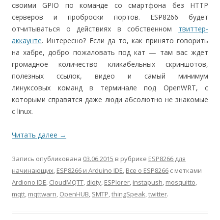
своими GPIO по команде со смартфона без HTTP
серверов и проброски портов. ESP8266 будет
отчитываться о действиях в собственном
твиттер-
аккаунте
. Интересно? Если да то, как принято говорить
на хабре, добро пожаловать под кат — там вас ждет
громадное количество кликабельных скриншотов,
полезных ссылок, видео и самый минимум
линуксовых команд в терминале под OpenWRT, с
которыми справятся даже люди абсолютно не знакомые
с linux.
Читать далее
→
Запись опубликована
03.06.2015
в рубрике
ESP8266 для
начинающих
,
ESP8266 и Arduino IDE
,
Все о ESP8266
с метками
Ardiono IDE
,
CloudMQTT
,
dioty
,
ESPlorer
,
instapush
,
mosquitto
,
mqtt
,
mqttwarn
,
OpenHUB
,
SMTP
,
thingSpeak
,
twitter
.