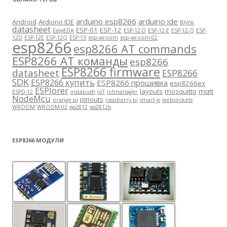
arduino esp8266
arduino ide
Android
Ardiono IDE
Blynk
datasheet
ESP-01
ESP-12
EasyEDA
ESP-12-D
ESP-12-E
ESP-12-Q
ESP-
12D
ESP-12E
ESP-12Q
ESP-13
esp-wroom
esp-wroom-02
esp8266
esp8266 AT commands
ESP8266 AT команды
esp8266
ESP8266 firmware
datasheet
ESP8266
SDK
ESP8266 купить
ESP8266 прошивка
esp8266ex
ESPlorer
layouts
mosquitto
mqtt
ESPD-12
instapush
IoT
iotmanager
NodeMcu
pinouts
orange pi
raspberry pi
smart-js
websockets
WROOM
WROOM-02
ws2812
ws2812b
ESP8266 МОДУЛИ