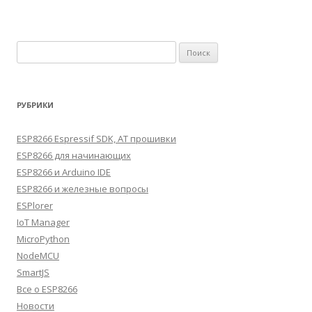
Найти:
РУБРИКИ
ESP8266 Espressif SDK, AT прошивки
ESP8266 для начинающих
ESP8266 и Arduino IDE
ESP8266 и железные вопросы
ESPlorer
IoT Manager
MicroPython
NodeMCU
SmartJS
Все о ESP8266
Новости