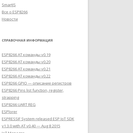
SmartJS
Все о ESP8266
Новости
СПРАВОЧНАЯ ИНФОРМАЦИЯ
ESP8266 AT команды v0.19
ESP8266 AT команды v0.20
ESP8266 AT команды v0.21
ESP8266 AT команды v0.22
ESP8266 GPIO — описание регистров
ESP8266 Pins list function, register,
strapping
ESP8266 UART REG
ESPlorer
ESPRESSIF System released ESP IoT SDK
v1.3.0 with AT v0.40 — Aug 8 2015