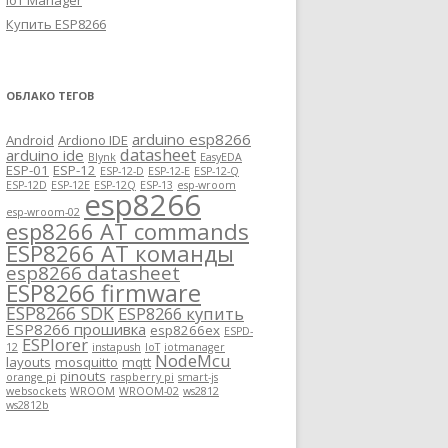
IoT Manager
Купить ESP8266
ОБЛАКО ТЕГОВ
arduino esp8266
Android
Ardiono IDE
datasheet
arduino ide
Blynk
EasyEDA
ESP-01
ESP-12
ESP-12-D
ESP-12-E
ESP-12-Q
ESP-12D
ESP-12E
ESP-12Q
ESP-13
esp-wroom
esp8266
esp-wroom-02
esp8266 AT commands
ESP8266 AT команды
esp8266 datasheet
ESP8266 firmware
ESP8266 SDK
ESP8266 купить
ESP8266 прошивка
esp8266ex
ESPD-
ESPlorer
12
instapush
IoT
iotmanager
NodeMcu
layouts
mosquitto
mqtt
pinouts
orange pi
raspberry pi
smart-js
websockets
WROOM
WROOM-02
ws2812
ws2812b