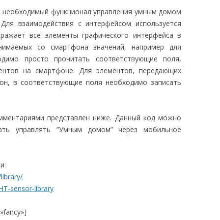
й необходимый функционал управления умным домом
 Для взаимодействия с интерфейсом используется
бражает все элементы графического интерфейса в
нимаемых со смартфона значений, например для
одимо просто прочитать соответствующие поля,
ентов на смартфоне. Для элементов, передающих
фон, в соответствующие поля необходимо записать
омментариями представлен ниже. Данный код можно
чать управлять ”Умным домом” через мобильное
и:
library/
HT-sensor-library
=»fancy»]