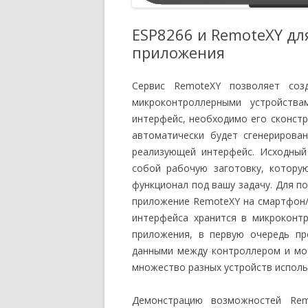
ESP8266 и RemoteXY дл
приложения
Сервис RemoteXY позволяет соз
микроконтроллерными устройств
интерфейс, необходимо его сконстр
автоматически будет сгенерирова
реализующей интерфейс. Исходный
собой рабочую заготовку, котору
функционал под вашу задачу. Для п
приложение RemoteXY на смартфон/п
интерфейса хранится в микроконт
приложения, в первую очередь пр
данными между контроллером и мо
множество разных устройств исполь
Демонстрацию возможностей Rem