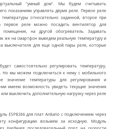
иртуальный ”умный дом”. Мы будем считывать
его показаниям управлять двумя реле. Первое реле
 температуры относительно заданной, второе при
а первое реле можно посадить вентилятор для
в помещение, на другой обогреватель. Задавать
ак же на смартфон выведем реальную температуру и
ва выключателя для еще одной пары реле, которые
удет самостоятельно регулировать температуру,
2. Но мы можем подключиться к нему с мобильного
ное значение температуры для регулирования и
ении имеем возможность увидеть текущие значения
 или выключить дополнительную нагрузку через реле
ль ESP8266 для плат Arduino с подключением через
эту конфигурацию возьмем за исходную. Модуль
ез Hardware последовательный порт на скорости