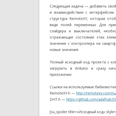
Следующая задача — добавить сво
и взаимодействия с интерфейсом.
структура RemoteXY, которая ото
виде полей переменных. Для при
слайдера и выключателей, необх
отражающие состояние этих элем
значения с контроллера на смарт
новые значения.
Полный исходный код проекта с к
загрузить в Arduino и сразу на
приложение.
Ссылки на используемые бибилиотек
RemoteXY.h —
http://remotexy.com/ru/
DHT.h —
https://github.com/adafruit/D
[su_spoiler title=»Исходный код» style