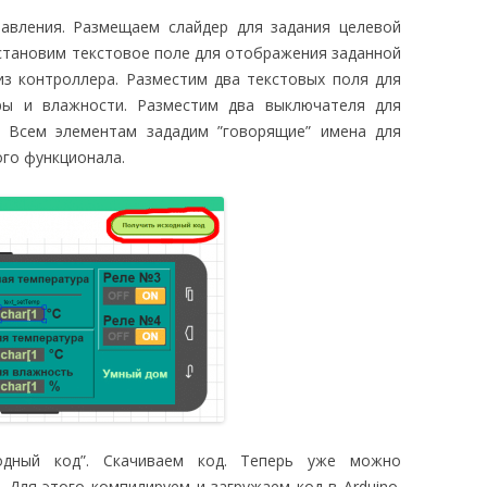
равления. Размещаем слайдер для задания целевой
становим текстовое поле для отображения заданной
из контроллера. Разместим два текстовых поля для
ры и влажности. Разместим два выключателя для
. Всем элементам зададим ”говорящие” имена для
го функционала.
одный код”. Скачиваем код. Теперь уже можно
 Для этого компилируем и загружаем код в Arduino.