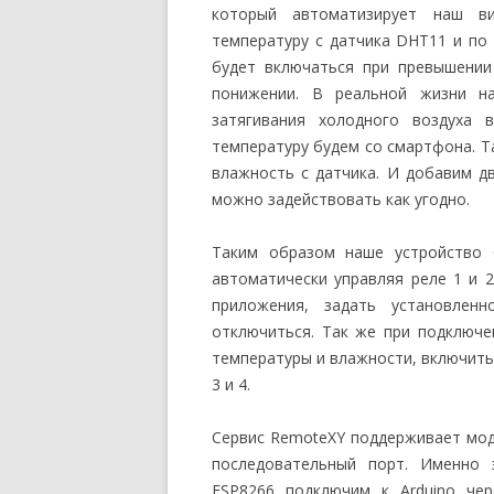
который автоматизирует наш в
температуру с датчика DHT11 и по 
будет включаться при превышении
понижении. В реальной жизни н
затягивания холодного воздуха 
температуру будем со смартфона. Т
влажность с датчика. И добавим д
можно задействовать как угодно.
Таким образом наше устройство б
автоматически управляя реле 1 и 
приложения, задать установлен
отключиться. Так же при подключ
температуры и влажности, включить
3 и 4.
Сервис RemoteXY поддерживает моду
последовательный порт. Именно 
ESP8266 подключим к Arduino чер