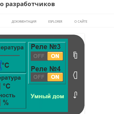
во разработчиков
Перейти
ДОКУМЕНТАЦИЯ
ESPLORER
О САЙТЕ
к
содержимому