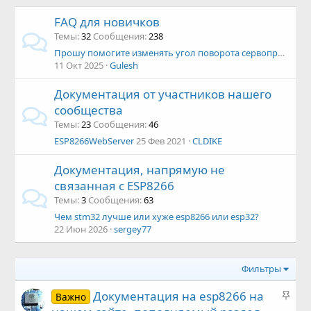
FAQ для новичков
Темы
32
Сообщения
238
Прошу помогите изменять угол поворота сервопривода с помощью локально сервера
11 Окт 2025
Gulesh
Документация от участников нашего
сообщества
Темы
23
Сообщения
46
ESP8266WebServer
25 Фев 2021
CLDIKE
Документация, напрямую не
связанная с ESP8266
Темы
3
Сообщения
63
Чем stm32 лучше или хуже esp8266 или esp32?
22 Июн 2026
sergey77
Фильтры
З
Документация на esp8266 на
Важно
а