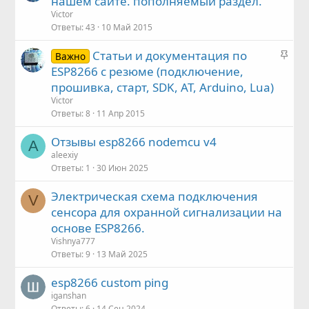
нашем сайте. пополняемый раздел.
к
Victor
р
Ответы
43
10 Май 2015
е
З
Статьи и документация по
п
Важно
а
ESP8266 с резюме (подключение,
л
к
е
прошивка, старт, SDK, AT, Arduino, Lua)
р
н
Victor
е
о
Ответы
8
11 Апр 2015
п
Отзывы esp8266 nodemcu v4
л
A
е
aleexiy
Ответы
1
30 Июн 2025
н
о
Электрическая схема подключения
V
сенсора для охранной сигнализации на
основе ESP8266.
Vishnya777
Ответы
9
13 Май 2025
esp8266 custom ping
iganshan
Ответы
6
14 Сен 2024