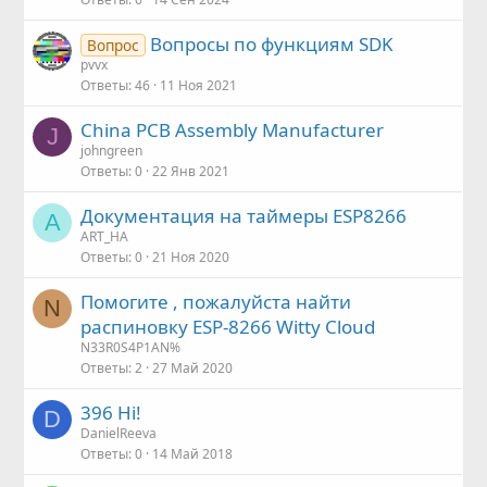
Вопросы по функциям SDK
Вопрос
pvvx
Ответы
46
11 Ноя 2021
China PCB Assembly Manufacturer
J
johngreen
Ответы
0
22 Янв 2021
Документация на таймеры ESP8266
A
ART_HA
Ответы
0
21 Ноя 2020
Помогите , пожалуйста найти
N
распиновку ESP-8266 Witty Cloud
N33R0S4P1AN%
Ответы
2
27 Май 2020
396 Hi!
D
DanielReeva
Ответы
0
14 Май 2018