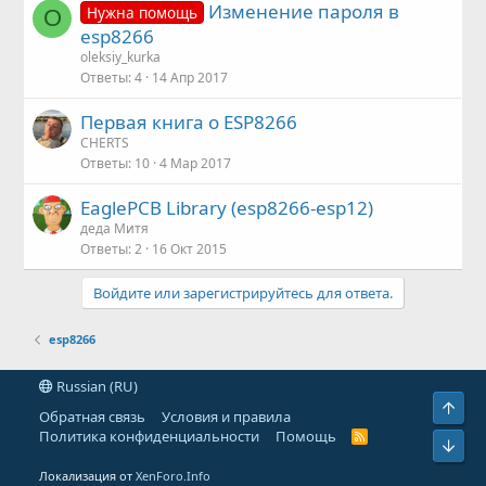
Изменение пароля в
Нужна помощь
O
esp8266
oleksiy_kurka
Ответы
4
14 Апр 2017
Первая книга о ESP8266
CHERTS
Ответы
10
4 Мар 2017
EaglePCB Library (esp8266-esp12)
деда Митя
Ответы
2
16 Окт 2015
Войдите или зарегистрируйтесь для ответа.
esp8266
Russian (RU)
Свер
Обратная связь
Условия и правила
Политика конфиденциальности
Помощь
R
Сниз
S
S
Локализация от
XenForo.Info