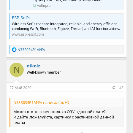
voltiq.ru
ESP SoCs
Wireless SoCs that are integrated, reliable, and energy-efficient,
combining Wi-Fi, Bluetooth, Zigbee, Thread, and AI functionalities.
www.espressif.com
Р
N33R0S4P1AN%
е
а
к
nikolz
N
ц
Well-known member
и
и
:
27 Май 2020
#3
N33R0S4P1AN% написал(а):
Может кто-то знает сколько ОЗУ в данной плате?
И дайте ,пожалуйста, картинку с распиновкой данной
платы