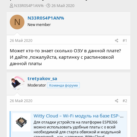
А
Д
N33R0S4P1AN%
26 Май 2020
в
а
т
т
N33R0S4P1AN%
N
о
а
New member
р
н
т
а
е
ч
26 Май 2020
#1
м
а
ы
л
Может кто-то знает сколько ОЗУ в данной плате?
а
И дайте ,пожалуйста, картинку с распиновкой
данной платы
tretyakov_sa
Moderator
Команда форума
26 Май 2020
#2
Witty Cloud – Wi-Fi модуль на базе ESP-12F
Для отладки устройств на платформе ESP8266
можно использовать удобные платы с о всей
необходимой для старта обвязкой и модульной
структурой – как, например, Witty Cloud.