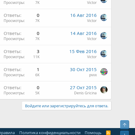
Просмотры
7K
Victor
Ответы
0
16 Авг 2016
Просмотры
7K
Victor
Ответы
0
14 Авг 2016
Просмотры
7K
Victor
Ответы
3
15 Фев 2016
Просмотры
11K
Victor
Ответы
1
30 Окт 2015
Просмотры
6K
pvvx
Ответы
0
27 Окт 2015
Просмотры
5K
Denis Gricina
Войдите или зарегистрируйтесь для ответа.
Свер
 правила
Политика конфиденциальности
Помощь
R