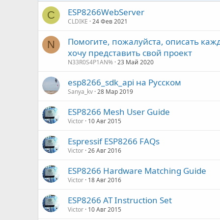
ESP8266WebServer
C
CLDIKE
24 Фев 2021
Помогите, пожалуйста, описать кажд
N
хочу представить свой проект
N33R0S4P1AN%
23 Май 2020
esp8266_sdk_api на Русском
Sanya_kv
28 Мар 2019
ESP8266 Mesh User Guide
Victor
10 Авг 2015
Espressif ESP8266 FAQs
Victor
26 Авг 2016
ESP8266 Hardware Matching Guide
Victor
18 Авг 2016
ESP8266 AT Instruction Set
Victor
10 Авг 2015