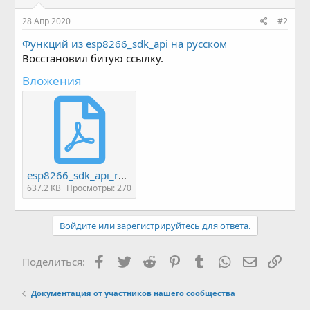
:
28 Апр 2020
#2
Функций из esp8266_sdk_api на русском
Восстановил битую ссылку.
Вложения
esp8266_sdk_api_ru.pdf
637.2 KB
Просмотры: 270
Войдите или зарегистрируйтесь для ответа.
Facebook
Twitter
Reddit
Pinterest
Tumblr
WhatsApp
Электронн
Ссыл
Поделиться:
Документация от участников нашего сообщества