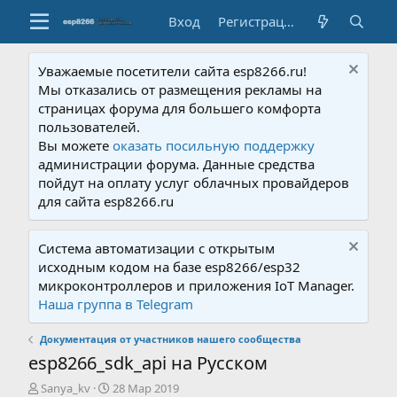
Вход
Регистрация
Уважаемые посетители сайта esp8266.ru!
Мы отказались от размещения рекламы на
страницах форума для большего комфорта
пользователей.
Вы можете
оказать посильную поддержку
администрации форума. Данные средства
пойдут на оплату услуг облачных провайдеров
для сайта esp8266.ru
Система автоматизации с открытым
исходным кодом на базе esp8266/esp32
микроконтроллеров и приложения IoT Manager.
Наша группа в Telegram
Документация от участников нашего сообщества
esp8266_sdk_api на Русском
А
Д
Sanya_kv
28 Мар 2019