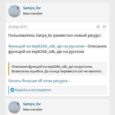
в
а
т
т
Sanya_kv
о
а
New member
р
н
т
а
е
ч
28 Мар 2019
#1
м
а
ы
л
Пользователь Sanya_kv разместил новый ресурс:
а
Функций из esp8266_sdk_api на русском
- Описание
функций из esp8266_sdk_api на русском
Описание функций из esp8266_sdk_api на русском.
Возможны ошибки. До конца перевести сил не хватило.
Узнать больше об этом ресурсе...
Р
Kupacha
и
microsystems
е
а
к
Sanya_kv
ц
New member
и
и