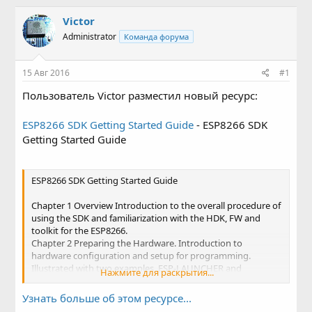
в
а
т
т
Victor
о
а
Administrator
Команда форума
р
н
т
а
е
ч
15 Авг 2016
#1
м
а
ы
л
Пользователь Victor разместил новый ресурс:
а
ESP8266 SDK Getting Started Guide
- ESP8266 SDK
Getting Started Guide
ESP8266 SDK Getting Started Guide
Chapter 1 Overview Introduction to the overall procedure of
using the SDK and familiarization with the HDK, FW and
toolkit for the ESP8266.
Chapter 2 Preparing the Hardware. Introduction to
hardware configuration and setup for programming.
Illustrated with two examples, ESP-LAUNCHER and
Нажмите для раскрытия...
ESPWROOM-02.
Chapter 3 Preparing the Software Introduction to the non-
Узнать больше об этом ресурсе...
OS SDK and RTOS SDK. Information on the tools for