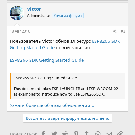
compiling the SDK and downloading the firmware....
Victor
Administrator
Команда форума
18 Авг 2016
#2
Пользователь Victor обновил ресурс
ESP8266 SDK
Getting Started Guide
новой записью:
ESP8266 SDK Getting Started Guide
ESP8266 SDK Getting Started Guide
This document takes ESP-LAUNCHER and ESP-WROOM-02
as examples to introduce how to use ESP8266 SDK.
Узнать больше об этом обновлении...
Войдите или зарегистрируйтесь для ответа.
Facebook
Twitter
Reddit
Pinterest
Tumblr
WhatsApp
Электронн
Ссыл
Поделиться: