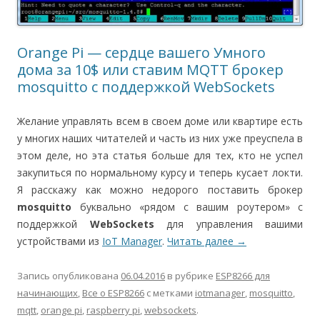
Orange Pi — сердце вашего Умного
дома за 10$ или ставим MQTT брокер
mosquitto с поддержкой WebSockets
Желание управлять всем в своем доме или квартире есть
у многих наших читателей и часть из них уже преуспела в
этом деле, но эта статья больше для тех, кто не успел
закупиться по нормальному курсу и теперь кусает локти.
Я расскажу как можно недорого поставить брокер
mosquitto
буквально «рядом с вашим роутером» с
поддержкой
WebSockets
для управления вашими
устройствами из
IoT Manager
.
Читать далее
→
Запись опубликована
06.04.2016
в рубрике
ESP8266 для
начинающих
,
Все о ESP8266
с метками
iotmanager
,
mosquitto
,
mqtt
,
orange pi
,
raspberry pi
,
websockets
.