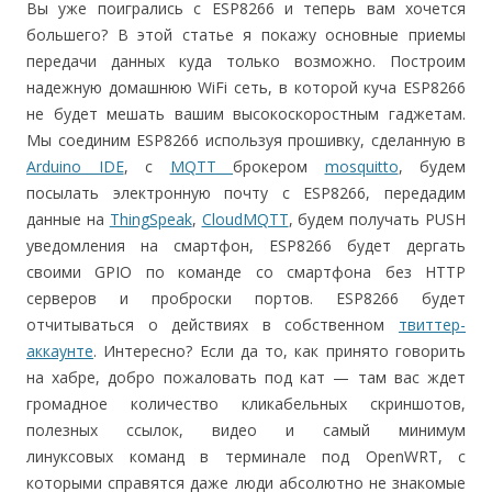
Вы уже поигрались с ESP8266 и теперь вам хочется
большего? В этой статье я покажу основные приемы
передачи данных куда только возможно. Построим
надежную домашнюю WiFi сеть, в которой куча ESP8266
не будет мешать вашим высокоскоростным гаджетам.
Мы соединим ESP8266 используя прошивку, сделанную в
Arduino IDE
, c
MQTT
брокером
mosquitto
, будем
посылать электронную почту с ESP8266, передадим
данные на
ThingSpeak
,
CloudMQTT
, будем получать PUSH
уведомления на смартфон, ESP8266 будет дергать
своими GPIO по команде со смартфона без HTTP
серверов и проброски портов. ESP8266 будет
отчитываться о действиях в собственном
твиттер-
аккаунте
. Интересно? Если да то, как принято говорить
на хабре, добро пожаловать под кат — там вас ждет
громадное количество кликабельных скриншотов,
полезных ссылок, видео и самый минимум
линуксовых команд в терминале под OpenWRT, с
которыми справятся даже люди абсолютно не знакомые