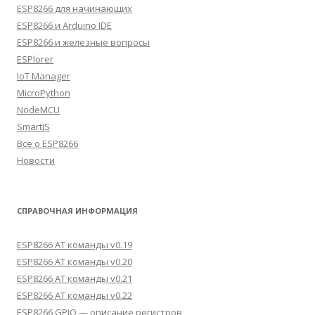
ESP8266 для начинающих
ESP8266 и Arduino IDE
ESP8266 и железные вопросы
ESPlorer
IoT Manager
MicroPython
NodeMCU
SmartJS
Все о ESP8266
Новости
СПРАВОЧНАЯ ИНФОРМАЦИЯ
ESP8266 AT команды v0.19
ESP8266 AT команды v0.20
ESP8266 AT команды v0.21
ESP8266 AT команды v0.22
ESP8266 GPIO — описание регистров