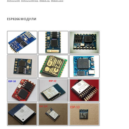
WROOM
WROOM-02
ws2812
ws2812b
ESP8266 МОДУЛИ