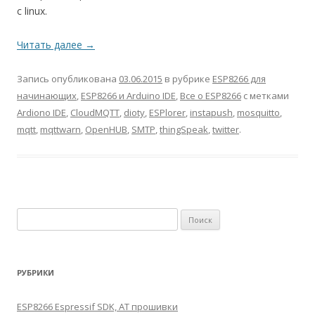
с linux.
Читать далее
→
Запись опубликована
03.06.2015
в рубрике
ESP8266 для
начинающих
,
ESP8266 и Arduino IDE
,
Все о ESP8266
с метками
Ardiono IDE
,
CloudMQTT
,
dioty
,
ESPlorer
,
instapush
,
mosquitto
,
mqtt
,
mqttwarn
,
OpenHUB
,
SMTP
,
thingSpeak
,
twitter
.
Найти:
РУБРИКИ
ESP8266 Espressif SDK, AT прошивки