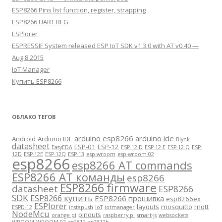
ESP8266 Pins list function, register, strapping
ESP8266 UART REG
ESPlorer
ESPRESSIF System released ESP IoT SDK v1.3.0 with AT v0.40 —
Aug 8 2015
IoT Manager
Купить ESP8266
ОБЛАКО ТЕГОВ
arduino esp8266
arduino ide
Android
Ardiono IDE
Blynk
datasheet
ESP-01
ESP-12
EasyEDA
ESP-12-D
ESP-12-E
ESP-12-Q
ESP-
12D
ESP-12E
ESP-12Q
ESP-13
esp-wroom
esp-wroom-02
esp8266
esp8266 AT commands
ESP8266 AT команды
esp8266
ESP8266 firmware
datasheet
ESP8266
SDK
ESP8266 купить
ESP8266 прошивка
esp8266ex
ESPlorer
layouts
mosquitto
mqtt
ESPD-12
instapush
IoT
iotmanager
NodeMcu
pinouts
orange pi
raspberry pi
smart-js
websockets