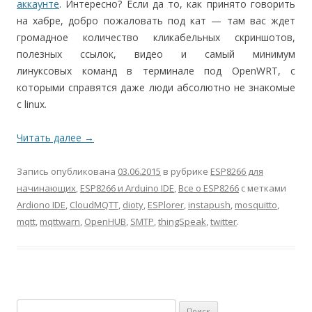
аккаунте
. Интересно? Если да то, как принято говорить
на хабре, добро пожаловать под кат — там вас ждет
громадное количество кликабельных скриншотов,
полезных ссылок, видео и самый минимум
линуксовых команд в терминале под OpenWRT, с
которыми справятся даже люди абсолютно не знакомые
с linux.
Читать далее
→
Запись опубликована
03.06.2015
в рубрике
ESP8266 для
начинающих
,
ESP8266 и Arduino IDE
,
Все о ESP8266
с метками
Ardiono IDE
,
CloudMQTT
,
dioty
,
ESPlorer
,
instapush
,
mosquitto
,
mqtt
,
mqttwarn
,
OpenHUB
,
SMTP
,
thingSpeak
,
twitter
.
Найти: