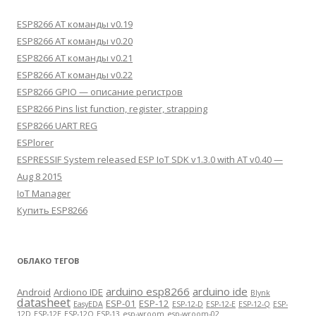
ESP8266 AT команды v0.19
ESP8266 AT команды v0.20
ESP8266 AT команды v0.21
ESP8266 AT команды v0.22
ESP8266 GPIO — описание регистров
ESP8266 Pins list function, register, strapping
ESP8266 UART REG
ESPlorer
ESPRESSIF System released ESP IoT SDK v1.3.0 with AT v0.40 —
Aug 8 2015
IoT Manager
Купить ESP8266
ОБЛАКО ТЕГОВ
arduino esp8266
arduino ide
Android
Ardiono IDE
Blynk
datasheet
ESP-01
ESP-12
EasyEDA
ESP-12-D
ESP-12-E
ESP-12-Q
ESP-
12D
ESP-12E
ESP-12Q
ESP-13
esp-wroom
esp-wroom-02