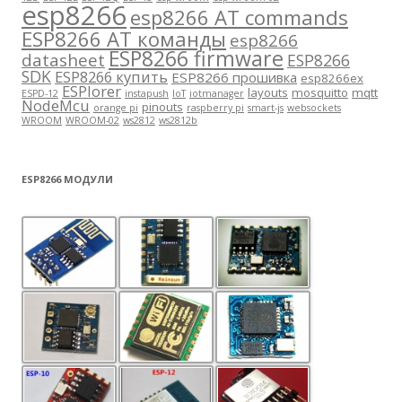
esp8266
esp8266 AT commands
ESP8266 AT команды
esp8266
ESP8266 firmware
datasheet
ESP8266
SDK
ESP8266 купить
ESP8266 прошивка
esp8266ex
ESPlorer
layouts
mosquitto
mqtt
ESPD-12
instapush
IoT
iotmanager
NodeMcu
pinouts
orange pi
raspberry pi
smart-js
websockets
WROOM
WROOM-02
ws2812
ws2812b
ESP8266 МОДУЛИ