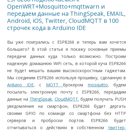
OpenWRT+Mosquitto+mqttwarn и
передаем данные на ThingSpeak, EMAIL,
Android, iOS, Twitter, CloudMQTT в 100
строчек кода в Arduino IDE
Вы уже поигрались с ESP8266 и теперь вам хочется
большего? В этой статье я покажу основные приемы
передачи данных куда только возможно. Построим
надежную домашнюю WiFi сеть, в которой куча ESP8266
не будет мешать вашим высокоскоростным гаджетам.
Мы соединим ESP8266 используя прошивку, сделанную в
Arduino IDE
, c
MQTT
брокером
mosquitto
, будем
посылать электронную почту с ESP8266, передадим
данные на
ThingSpeak
,
CloudMQTT
, будем получать PUSH
уведомления на смартфон, ESP8266 будет дергать
своими GPIO по команде со смартфона без HTTP
серверов и проброски портов. ESP8266 будет
отчитываться о действиях в собственном
твиттер-