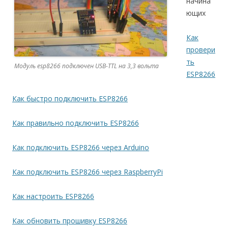
начина
ющих
Как
провери
ть
Модуль esp8266 подключен USB-TTL на 3,3 вольта
ESP8266
Как быстро подключить ESP8266
Как правильно подключить ESP8266
Как подключить ESP8266 через Arduino
Как подключить ESP8266 через RaspberryPi
Как настроить ESP8266
Как обновить прошивку ESP8266