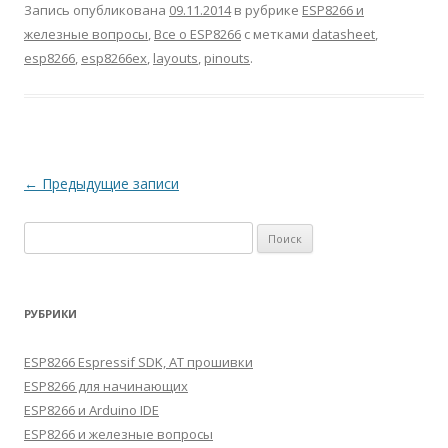
Запись опубликована
09.11.2014
в рубрике
ESP8266 и
железные вопросы
,
Все о ESP8266
с метками
datasheet
,
esp8266
,
esp8266ex
,
layouts
,
pinouts
.
Навигация
←
Предыдущие записи
по
Найти:
записям
РУБРИКИ
ESP8266 Espressif SDK, AT прошивки
ESP8266 для начинающих
ESP8266 и Arduino IDE
ESP8266 и железные вопросы