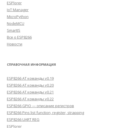
ESPlorer
IoT Manager
MicroPython
NodeMCU
SmartJS
Все о ESP8266
Новости
СПРАВОЧНАЯ ИНФОРМАЦИЯ
ESP8266 AT команды v0.19
ESP8266 AT команды v0.20
ESP8266 AT команды v0.21
ESP8266 AT команды v0.22
ESP8266 GPIO — описание регистров
ESP8266 Pins list function, register, strapping
ESP8266 UART REG
ESPlorer