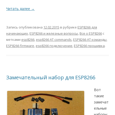
Читать далее
→
Запись опубликована
12.02.2015
в рубрике
ESP8266 для
начинающих
,
ESP8266 и железные вопросы
,
Все о ESP8266
с
метками
esp8266
,
esp8266 AT commands
,
ESP8266 AT команды
,
ESP8266 firmware
,
esp8266 подключение
,
ESP8266 прошивка
.
Замечательный набор для ESP8266
Вот
такие
замечат
ельные
наборы