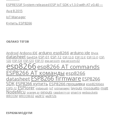
ESPRESSIF System released ESP IoT SDK v1.3.0 with AT v0.40 —
Aug 8 2015
IoT Manager
Купить ESP8266
ОБЛАКО ТЕГОВ
arduino esp8266
arduino ide
Android
Ardiono IDE
Blynk
datasheet
ESP-01
ESP-12
EasyEDA
ESP-12-D
ESP-12-E
ESP-12-Q
ESP-
12D
ESP-12E
ESP-12Q
ESP-13
esp-wroom
esp-wroom-02
esp8266
esp8266 AT commands
ESP8266 AT команды
esp8266
ESP8266 firmware
datasheet
ESP8266
SDK
ESP8266 купить
ESP8266 прошивка
esp8266ex
ESPlorer
layouts
mosquitto
mqtt
ESPD-12
instapush
IoT
iotmanager
NodeMcu
pinouts
orange pi
raspberry pi
smart-js
websockets
WROOM
WROOM-02
ws2812
ws2812b
ESP8266 МОДУЛИ