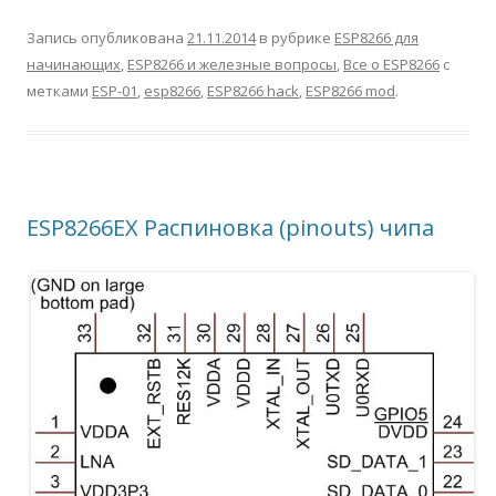
Запись опубликована
21.11.2014
в рубрике
ESP8266 для
начинающих
,
ESP8266 и железные вопросы
,
Все о ESP8266
с
метками
ESP-01
,
esp8266
,
ESP8266 hack
,
ESP8266 mod
.
ESP8266EX Распиновка (pinouts) чипа