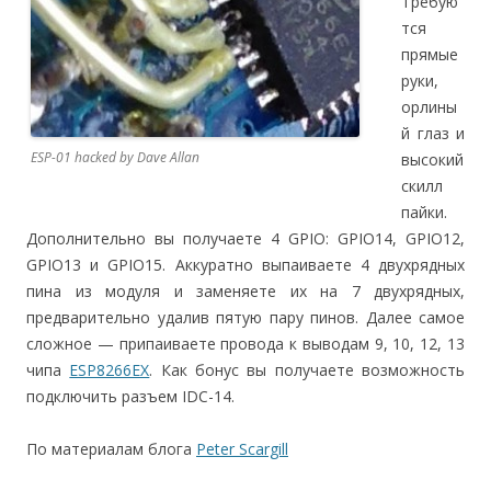
Требую
тся
прямые
руки,
орлины
й глаз и
ESP-01 hacked by Dave Allan
высокий
скилл
пайки.
Дополнительно вы получаете 4 GPIO: GPIO14, GPIO12,
GPIO13 и GPIO15. Аккуратно выпаиваете 4 двухрядных
пина из модуля и заменяете их на 7 двухрядных,
предварительно удалив пятую пару пинов. Далее самое
сложное — припаиваете провода к выводам 9, 10, 12, 13
чипа
ESP8266EX
. Как бонус вы получаете возможность
подключить разъем IDC-14.
По материалам блога
Peter Scargill