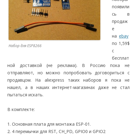
появили
сь в
продаж
е
на
ebay
по 1,59$
Набор для ESP8266
с
бесплат
ной доставкой (не реклама). В Россию пока не
отправляют, но можно попробовать договориться с
продавцом. На aliexpress таких наборов я пока не
нашел, а в наших интернет-магазинах даже не стал
пытаться искать.
В комплекте:
1. Основная плата для монтажа ESP-01.
2. 4 перемычки для RST, CH_PD, GPIO0 и GPIO2