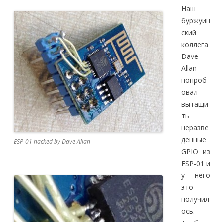
Наш
буржуин
ский
коллега
Dave
Allan
попроб
овал
вытащи
ть
неразве
денные
ESP-01 hacked by Dave Allan
GPIO из
ESP-01 и
у него
это
получил
ось.