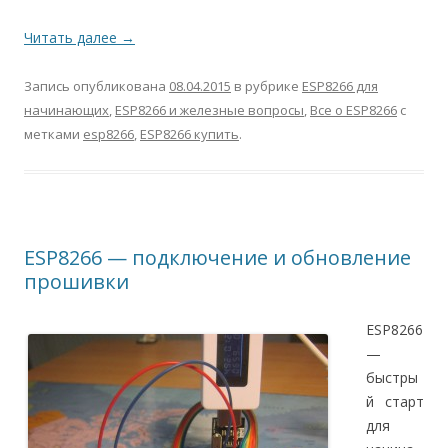
Читать далее
→
Запись опубликована
08.04.2015
в рубрике
ESP8266 для
начинающих
,
ESP8266 и железные вопросы
,
Все о ESP8266
с
метками
esp8266
,
ESP8266 купить
.
ESP8266 — подключение и обновление
прошивки
ESP8266
—
быстры
й старт
для