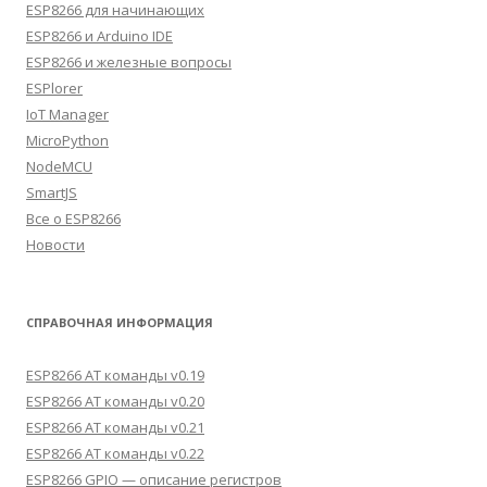
ESP8266 для начинающих
ESP8266 и Arduino IDE
ESP8266 и железные вопросы
ESPlorer
IoT Manager
MicroPython
NodeMCU
SmartJS
Все о ESP8266
Новости
СПРАВОЧНАЯ ИНФОРМАЦИЯ
ESP8266 AT команды v0.19
ESP8266 AT команды v0.20
ESP8266 AT команды v0.21
ESP8266 AT команды v0.22
ESP8266 GPIO — описание регистров