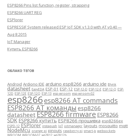
ESP8266 Pins list function, register, strapping
ESP8266 UART REG
ESPlorer
ESPRESSIF System released ESP IoT SDK v1.3.0 with AT v0.40 —
Aug 8 2015
IoT Manager
Купить ESP8266
ОБЛАКО ТЕГОВ
arduino esp8266
arduino ide
Android
Ardiono IDE
Blynk
datasheet
ESP-01
ESP-12
EasyEDA
ESP-12-D
ESP-12-E
ESP-12-Q
ESP-
12D
ESP-12E
ESP-12Q
ESP-13
esp-wroom
esp-wroom-02
esp8266
esp8266 AT commands
ESP8266 AT команды
esp8266
ESP8266 firmware
datasheet
ESP8266
SDK
ESP8266 купить
ESP8266 прошивка
esp8266ex
ESPlorer
layouts
mosquitto
mqtt
ESPD-12
instapush
IoT
iotmanager
NodeMcu
pinouts
orange pi
raspberry pi
smart-js
websockets
WROOM
WROOM-02
ws2812
ws2812b