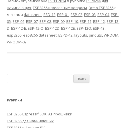
Запись опубликована
09.11.2014
в рубрике
ESP8266 для
начинающих
,
ESP8266 и железные вопросы
,
Все о ESP8266
с
метками
datasheet
,
ESD-12
,
ESP-01
,
ESP-02
,
ESP-03
,
ESP-04
,
ESP-
05
,
ESP-06
,
ESP-07
,
ESP-08
,
ESP-09
,
ESP-10
,
ESP-11
,
ESP-12
,
ESP-12-
D
,
ESP-12-E
,
ESP-12-Q
,
ESP-12D
,
ESP-12E
,
ESP-12Q
,
ESP-13
,
esp8266
,
esp8266 datasheet
,
ESPD-12
,
layouts
,
pinouts
,
WROOM
,
WROOM-02
.
Найти:
РУБРИКИ
ESP8266 Espressif SDK, AT прошивки
ESP8266 для начинающих
ESP8266 и Arduino IDE