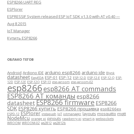
ESP8266 UART REG
ESPlorer
ESPRESSIF System released ESP IoT SDK v1.3.0 with AT v0.40 —
Aug 8 2015
IoT Manager
Купить ESP8266
ОБЛАКО ТЕГОВ
arduino esp8266
arduino ide
Android
Ardiono IDE
Blynk
datasheet
ESP-01
ESP-12
EasyEDA
ESP-12-D
ESP-12-E
ESP-12-Q
ESP-
12D
ESP-12E
ESP-12Q
ESP-13
esp-wroom
esp-wroom-02
esp8266
esp8266 AT commands
ESP8266 AT команды
esp8266
ESP8266 firmware
datasheet
ESP8266
SDK
ESP8266 купить
ESP8266 прошивка
esp8266ex
ESPlorer
layouts
mosquitto
mqtt
ESPD-12
instapush
IoT
iotmanager
NodeMcu
pinouts
orange pi
raspberry pi
smart-js
websockets
WROOM
WROOM-02
ws2812
ws2812b