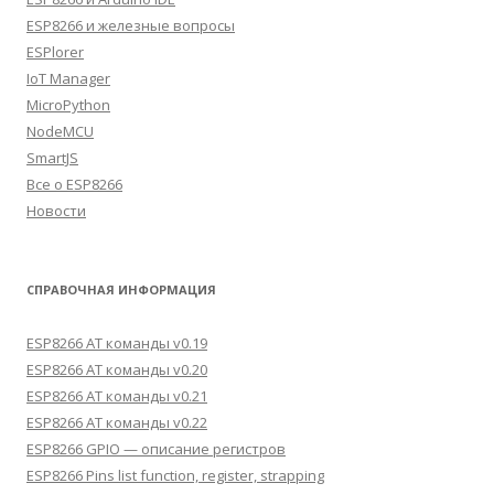
ESP8266 и железные вопросы
ESPlorer
IoT Manager
MicroPython
NodeMCU
SmartJS
Все о ESP8266
Новости
СПРАВОЧНАЯ ИНФОРМАЦИЯ
ESP8266 AT команды v0.19
ESP8266 AT команды v0.20
ESP8266 AT команды v0.21
ESP8266 AT команды v0.22
ESP8266 GPIO — описание регистров
ESP8266 Pins list function, register, strapping