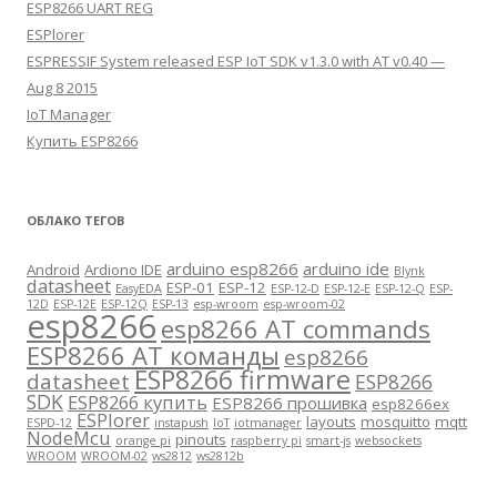
ESP8266 UART REG
ESPlorer
ESPRESSIF System released ESP IoT SDK v1.3.0 with AT v0.40 —
Aug 8 2015
IoT Manager
Купить ESP8266
ОБЛАКО ТЕГОВ
arduino esp8266
arduino ide
Android
Ardiono IDE
Blynk
datasheet
ESP-01
ESP-12
EasyEDA
ESP-12-D
ESP-12-E
ESP-12-Q
ESP-
12D
ESP-12E
ESP-12Q
ESP-13
esp-wroom
esp-wroom-02
esp8266
esp8266 AT commands
ESP8266 AT команды
esp8266
ESP8266 firmware
datasheet
ESP8266
SDK
ESP8266 купить
ESP8266 прошивка
esp8266ex
ESPlorer
layouts
mosquitto
mqtt
ESPD-12
instapush
IoT
iotmanager
NodeMcu
pinouts
orange pi
raspberry pi
smart-js
websockets
WROOM
WROOM-02
ws2812
ws2812b