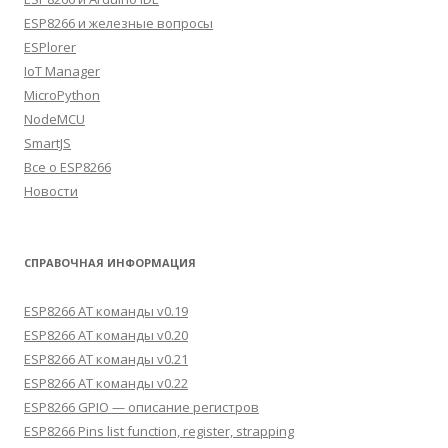
ESP8266 и железные вопросы
ESPlorer
IoT Manager
MicroPython
NodeMCU
SmartJS
Все о ESP8266
Новости
СПРАВОЧНАЯ ИНФОРМАЦИЯ
ESP8266 AT команды v0.19
ESP8266 AT команды v0.20
ESP8266 AT команды v0.21
ESP8266 AT команды v0.22
ESP8266 GPIO — описание регистров
ESP8266 Pins list function, register, strapping