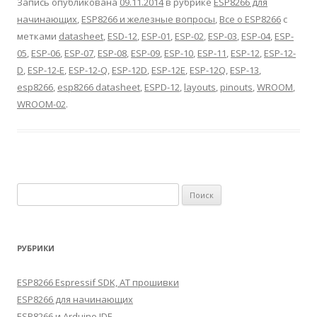
Запись опубликована
09.11.2014
в рубрике
ESP8266 для
начинающих
,
ESP8266 и железные вопросы
,
Все о ESP8266
с
метками
datasheet
,
ESD-12
,
ESP-01
,
ESP-02
,
ESP-03
,
ESP-04
,
ESP-
05
,
ESP-06
,
ESP-07
,
ESP-08
,
ESP-09
,
ESP-10
,
ESP-11
,
ESP-12
,
ESP-12-
D
,
ESP-12-E
,
ESP-12-Q
,
ESP-12D
,
ESP-12E
,
ESP-12Q
,
ESP-13
,
esp8266
,
esp8266 datasheet
,
ESPD-12
,
layouts
,
pinouts
,
WROOM
,
WROOM-02
.
Найти:
РУБРИКИ
ESP8266 Espressif SDK, AT прошивки
ESP8266 для начинающих
ESP8266 и Arduino IDE