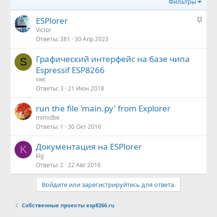
Фильтры
З
ESPlorer
а
Victor
Ответы
381
30 Апр 2023
к
р
Графический интерфейс на базе чипа
е
S
Espressif ESP8266
п
swc
л
Ответы
3
21 Июн 2018
е
н
run the file 'main.py' from Explorer
о
mimidbe
Ответы
1
30 Окт 2016
Документация на ESPlorer
K
klg
Ответы
2
22 Авг 2016
Войдите или зарегистрируйтесь для ответа.
Собственные проекты esp8266.ru