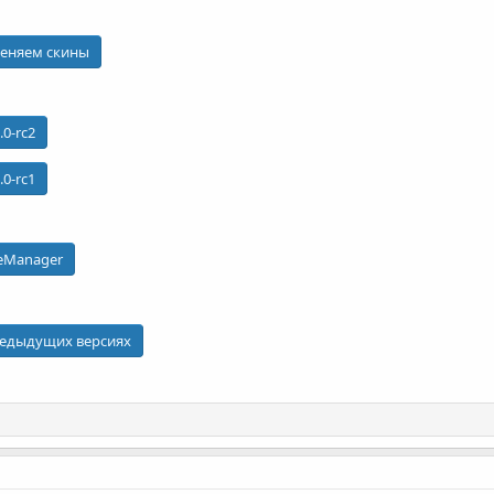
меняем скины
.0-rc2
.0-rc1
leManager
редыдущих версиях