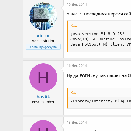
16 Дек 2014
У вас 7. Последняя версия сей
Код:
java version "1.8.0_25"

Victor
Java(TM) SE Runtime Enviro
Administrator
Java HotSpot(TM) Client V
Команда форума
16 Дек 2014
H
Ну да
PATH,
ну так пашет на 
Код:
hav0k
/Library/Internet\ Plug-I
New member
18 Дек 2014