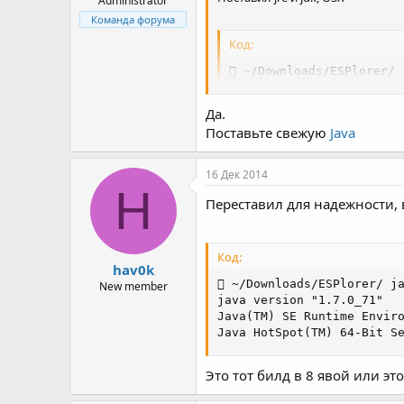
Administrator
Команда форума
Код:
 ~/Downloads/ESPlorer/ 
Exception in thread "mai
Да.
После работы буду разбираться
Поставьте свежую
Java
Как я понял эта ваша программа
16 Дек 2014
H
Переставил для надежности, в
Код:
hav0k
 ~/Downloads/ESPlorer/ ja
New member
java version "1.7.0_71"

Java(TM) SE Runtime Enviro
Java HotSpot(TM) 64-Bit S
Это тот билд в 8 явой или это