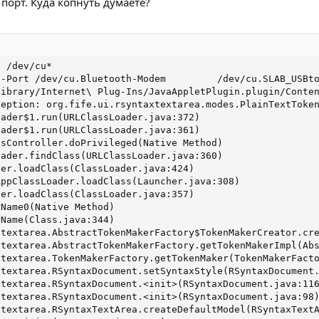
порт. Куда копнуть думаете?
 /dev/cu*

-Port /dev/cu.Bluetooth-Modem         /dev/cu.SLAB_USBto
ibrary/Internet\ Plug-Ins/JavaAppletPlugin.plugin/Conten
eption: org.fife.ui.rsyntaxtextarea.modes.PlainTextToken
ader$1.run(URLClassLoader.java:372)

ader$1.run(URLClassLoader.java:361)

sController.doPrivileged(Native Method)

ader.findClass(URLClassLoader.java:360)

er.loadClass(ClassLoader.java:424)

ppClassLoader.loadClass(Launcher.java:308)

er.loadClass(ClassLoader.java:357)

Name0(Native Method)

Name(Class.java:344)

textarea.AbstractTokenMakerFactory$TokenMakerCreator.cre
textarea.AbstractTokenMakerFactory.getTokenMakerImpl(Abs
textarea.TokenMakerFactory.getTokenMaker(TokenMakerFacto
textarea.RSyntaxDocument.setSyntaxStyle(RSyntaxDocument.
textarea.RSyntaxDocument.<init>(RSyntaxDocument.java:116
textarea.RSyntaxDocument.<init>(RSyntaxDocument.java:98)
textarea.RSyntaxTextArea.createDefaultModel(RSyntaxTextA