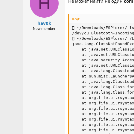
H
Не может найти не один
com
Код:
hav0k
 ~/Downloads/ESPlorer/ ls
New member
/dev/cu.Bluetooth-Incoming
 ~/Downloads/ESPlorer/ /L
java.lang.ClassNotFoundExc
    at java.net.URLClassLo
    at java.net.URLClassLo
    at java.security.Acces
    at java.net.URLClassLo
    at java.lang.ClassLoad
    at sun.misc.Launcher$A
    at java.lang.ClassLoad
    at java.lang.Class.for
    at java.lang.Class.for
    at org.fife.ui.rsyntax
    at org.fife.ui.rsyntax
    at org.fife.ui.rsyntax
    at org.fife.ui.rsyntax
    at org.fife.ui.rsyntax
    at org.fife.ui.rsyntax
    at org.fife.ui.rsyntax