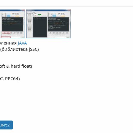
овленная
JAVA
библиотека jSSC)
ft & hard float)
C, PPC64)
:
.0-rc2