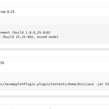
час 8.25
nment (build 1.8.0_25-b18)

M (build 25.25-b02, mixed mode)
OSX
ns/JavaAppletPlugin.plugin/Contents/Home/bin/java -jar E