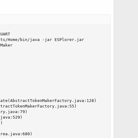
UART

ts/Home/bin/java -jar ESPlorer.jar

Maker

ate(AbstractTokenMakerFactory.java:128)

tractTokenMakerFactory.java:55)

ry.java:79)

java:529)

)



rea.java:680)
