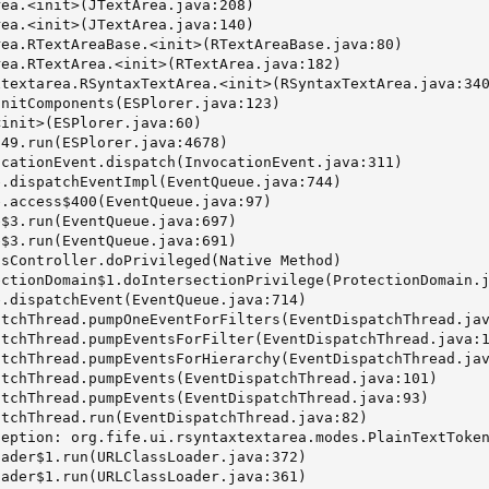
ea.<init>(JTextArea.java:208)

ea.<init>(JTextArea.java:140)

ea.RTextAreaBase.<init>(RTextAreaBase.java:80)

ea.RTextArea.<init>(RTextArea.java:182)

textarea.RSyntaxTextArea.<init>(RSyntaxTextArea.java:340
nitComponents(ESPlorer.java:123)

init>(ESPlorer.java:60)

49.run(ESPlorer.java:4678)

cationEvent.dispatch(InvocationEvent.java:311)

.dispatchEventImpl(EventQueue.java:744)

.access$400(EventQueue.java:97)

$3.run(EventQueue.java:697)

$3.run(EventQueue.java:691)

sController.doPrivileged(Native Method)

ctionDomain$1.doIntersectionPrivilege(ProtectionDomain.j
.dispatchEvent(EventQueue.java:714)

tchThread.pumpOneEventForFilters(EventDispatchThread.jav
tchThread.pumpEventsForFilter(EventDispatchThread.java:1
tchThread.pumpEventsForHierarchy(EventDispatchThread.jav
tchThread.pumpEvents(EventDispatchThread.java:101)

tchThread.pumpEvents(EventDispatchThread.java:93)

tchThread.run(EventDispatchThread.java:82)

eption: org.fife.ui.rsyntaxtextarea.modes.PlainTextToken
ader$1.run(URLClassLoader.java:372)

ader$1.run(URLClassLoader.java:361)
