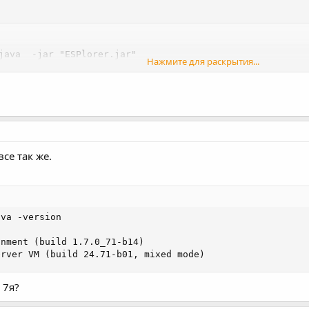
java  -jar "ESPlorer.jar"

Нажмите для раскрытия...
n" java.lang.UnsupportedClassVersionError: ESPlorer/ESPl
.
?
се так же.
va -version

nment (build 1.7.0_71-b14)

erver VM (build 24.71-b01, mixed mode)
 7я?