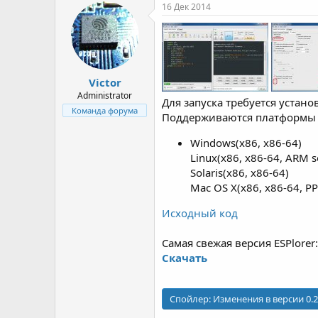
р
н
16 Дек 2014
т
а
е
ч
м
а
ы
л
а
Victor
Administrator
Для запуска требуется устан
Команда форума
Поддерживаются платформы (
Windows(x86, x86-64)
Linux(x86, x86-64, ARM so
Solaris(x86, x86-64)
Mac OS X(x86, x86-64, PP
Исходный код
Самая свежая версия ESPlorer
Скачать
Спойлер:
Изменения в версии 0.2