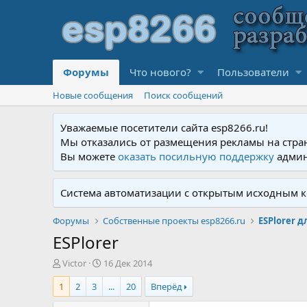
Форумы
Что нового?
Пользователи
Новые сообщения
Поиск сообщений
Уважаемые посетители сайта esp8266.ru!
Мы отказались от размещения рекламы на стра
Вы можете
оказать посильную поддержку
админ
Система автоматизации с открытым исходным к
Форумы
Собственные проекты esp8266.ru
ESPlorer 
ESPlorer
А
Д
Victor
16 Дек 2014
в
а
1
2
3
...
20
Вперёд
т
т
о
а