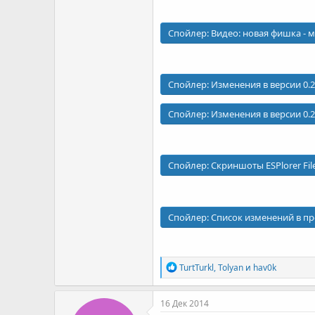
Спойлер:
Видео: новая фишка - 
Спойлер:
Изменения в версии 0.2
Спойлер:
Изменения в версии 0.2
Спойлер:
Скриншоты ESPlorer Fi
Спойлер:
Список изменений в п
Р
TurtTurkl
,
Tolyan
и
hav0k
е
а
к
16 Дек 2014
ц