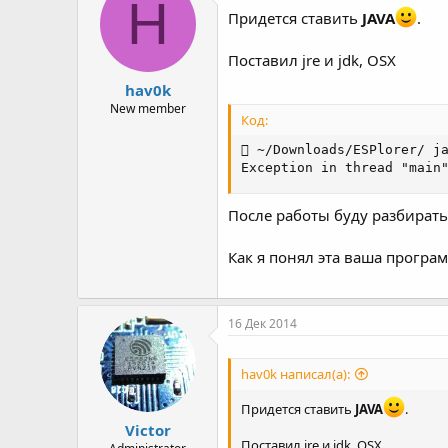
H
и
Придется ставить
JAVA
.
и
:
Поcтавил jre и jdk, OSX
hav0k
New member
Код:
 ~/Downloads/ESPlorer/ ja
Exception in thread "main
После работы буду разбирать
Как я понял эта ваша програ
16 Дек 2014
hav0k написал(а):
Придется ставить
JAVA
.
Victor
Поcтавил jre и jdk, OSX