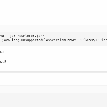
va  -jar "ESPlorer.jar"

" java.lang.UnsupportedClassVersionError: ESPlorer/ESPlo
ся.
мма?