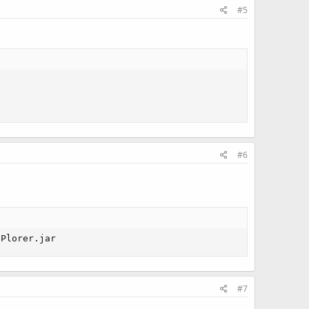
#5
#6
SPlorer.jar
#7