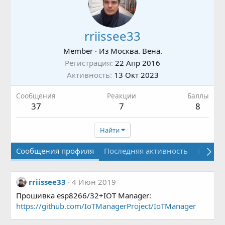
rriissee33
Member
·
Из
Москва. Вена.
Регистрация
22 Апр 2016
Активность
13 Окт 2023
Сообщения
Реакции
Баллы
37
7
8
Найти
Сообщения профиля
Последняя активность
Публи
rriissee33
4 Июн 2019
Прошивка esp8266/32+IOT Manager:
https://github.com/IoTManagerProject/IoTManager