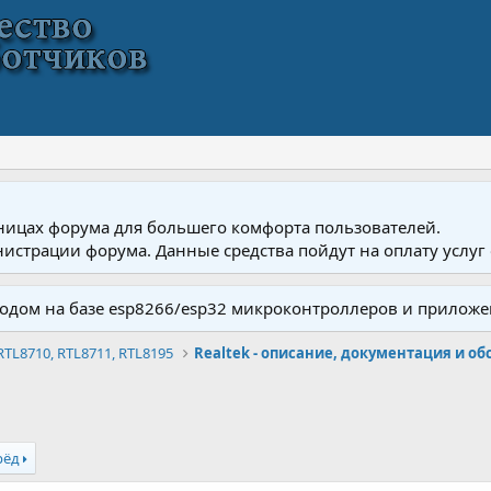
ницах форума для большего комфорта пользователей.
истрации форума. Данные средства пойдут на оплату услуг 
одом на базе esp8266/esp32 микроконтроллеров и приложе
RTL8710, RTL8711, RTL8195
рёд