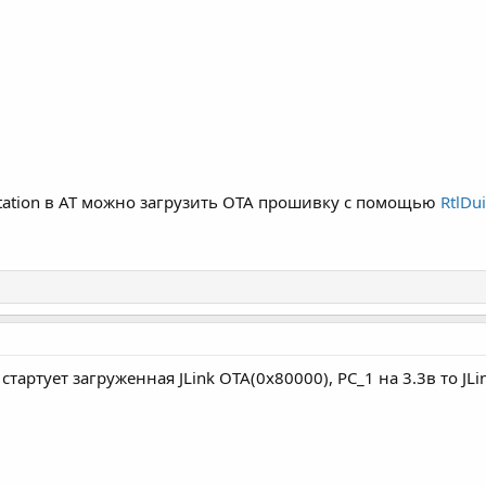
tation в AT можно загрузить OTA прошивку с помощью
RtlDu
b
стартует загруженная JLink OTA(0x80000), PC_1 на 3.3в то JL