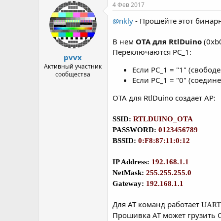
р
н
4 Фев 2017
т
а
@nkly
- Прошейте этот бина
е
ч
м
а
ы
л
В нем
OTA для RtlDuino
(0xb
а
Переключаются PC_1:
pvvx
Активный участник
Если PC_1 = "1" (свободе
сообщества
Если PC_1 = "0" (соедин
OTA для RtlDuino создает AP:
SSID:
RTLDUINO_OTA
PASSWORD:
0123456789
BSSID:
0:F8:87:11:0:12
IP Address:
192.168.1.1
NetMask:
255.255.255.0
Gateway:
192.168.1.1
Для AT команд работает
UART2
Прошивка AT может грузить 