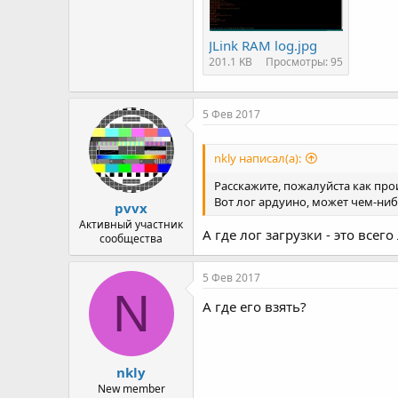
JLink RAM log.jpg
201.1 KB
Просмотры: 95
5 Фев 2017
nkly написал(а):
Расскажите, пожалуйста как прои
Вот лог ардуино, может чем-ни
pvvx
Активный участник
А где лог загрузки - это всего
сообщества
5 Фев 2017
N
А где его взять?
nkly
New member