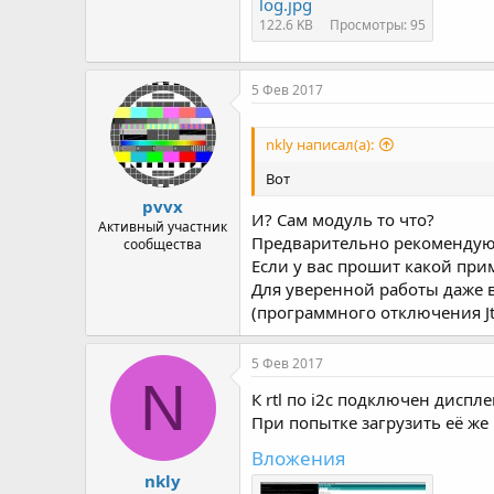
log.jpg
122.6 KB
Просмотры: 95
5 Фев 2017
nkly написал(а):
Вот
pvvx
И? Сам модуль то что?
Активный участник
Предварительно рекомендую 
сообщества
Если у вас прошит какой при
Для уверенной работы даже в 
(программного отключения Jta
5 Фев 2017
N
К rtl по i2c подключен диспл
При попытке загрузить её же
Вложения
nkly