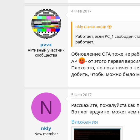
4 Фев 2017
nkly написал(а):
Работает, если PC_1 свободен ста
работает.
pvvx
Активный участник
Обновление OTA тоже не работа
сообщества
AP
- от этого первая верси
Плохо это, но пока ничего не
добить, чтобы можно было мен
5 Фев 2017
N
Расскажите, пожалуйста как п
Вот лог ардуино, может чем-
Вложения
nkly
New member