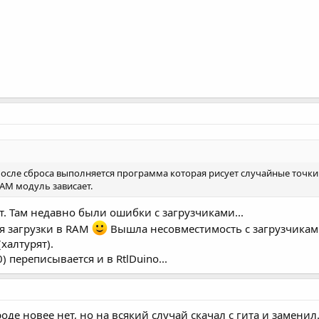
, после сброса выполняется программа которая рисует случайные точки 
RAM модуль зависает.
т. Там недавно были ошибки с загрузчиками...
ия загрузки в RAM
Вышла несовместимость с загрузчиками 
(халтурят).
) переписывается и в RtlDuino...
роде новее нет, но на всякий случай скачал с гита и замени