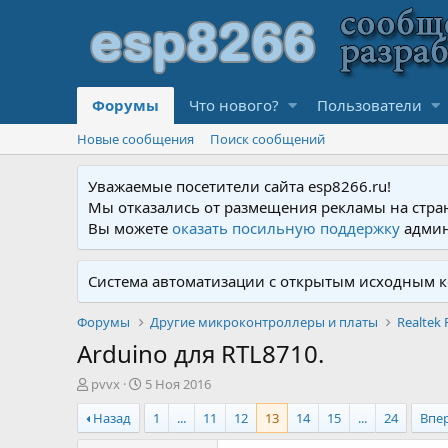
Форумы
Что нового?
Пользователи
Новые сообщения
Поиск сообщений
Уважаемые посетители сайта esp8266.ru!
Мы отказались от размещения рекламы на стра
Вы можете
оказать посильную поддержку
админ
Система автоматизации с открытым исходным к
Форумы
Другие микроконтроллеры и платы
Realtek 
Arduino для RTL8710.
А
Д
pvvx
5 Ноя 2016
в
а
Назад
1
...
11
12
13
14
15
...
24
Впе
т
т
о
а