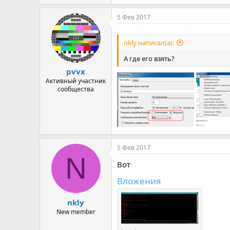
5 Фев 2017
nkly написал(а):
А где его взять?
pvvx
Активный участник
сообщества
5 Фев 2017
N
Вот
Вложения
nkly
New member