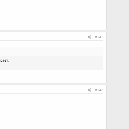
#245
сает.
#246