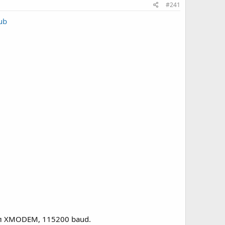
#241
ub
ол XMODEM, 115200 baud.