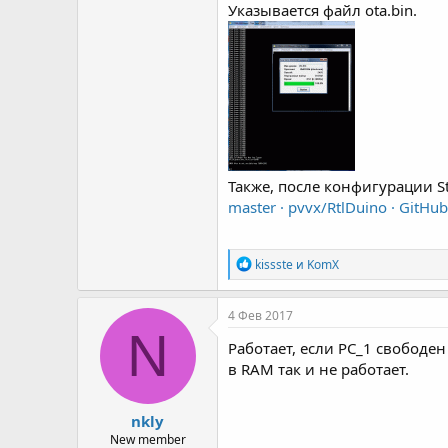
Указывается файл ota.bin.
Также, после конфигурации S
master · pvvx/RtlDuino · GitHu
Р
kissste
и
KomX
е
а
к
4 Фев 2017
ц
N
и
Работает, если PC_1 свободен 
и
в RAM так и не работает.
:
nkly
New member