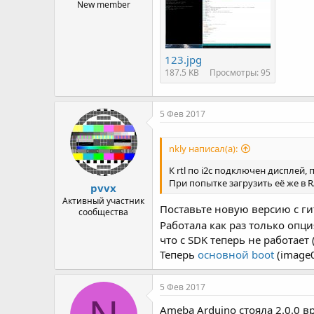
New member
123.jpg
187.5 KB
Просмотры: 95
5 Фев 2017
nkly написал(а):
К rtl по i2c подключен дисплей
При попытке загрузить её же в 
pvvx
Активный участник
Поставьте новую версию с ги
сообщества
Работала как раз только опц
что с SDK теперь не работает 
Теперь
основной boot
(image0
5 Фев 2017
Ameba Arduino стояла 2.0.0 в