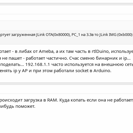
ртует загруженная JLink OTA(0x80000), PC_1 на 3.3в то JLink IMG (0xb000
ет - в либах от Ameba, а их там часть в rtlDuino, используе
я не пашет - работает частично. Счас сменю бинарник и ip...
 поделать... 192.168.1.1 часто используется на внешнюю сет
ять ip у AP и при этом работали socket в Arduino.
роисходит загрузка в RAM. Куда копать если она не работает
нибудь поможет.