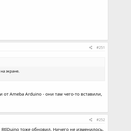
#251
на экране.
от Ameba Arduino - они там чего-то вставили,
#252
л. RtlDuino тоже обновил. Ничего не изменилось.