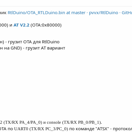
рник
RtlDuino/OTA_RTLDuino.bin at master · pvvx/RtlDuino · GitH
000) и
AT V2.2
(OTA:0x80000)
н) - грузит OTA для RtlDuino
ен на GND) - грузит AT вариант
.
 (TX/RX PA_4/PA_0) и console (TX/RX PB_0/PB_1)
OTA по
по команде "ATSX" - проток
UART0 (TX/RX PC_3/PC_0)