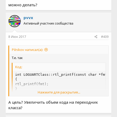
можно делать?
pvvx
Активный участник сообщества
8 Июн 2017
#409
Pilnikov написал(а):
Т.е. так
Код:
int LOGUARTClass::rtl_printf(const char *fmt, ...
{

rtl_printf(fmt);

}
Нажмите для раскрытия...
можно делать?
А цель? Увеличить объем кода на переходник
класса?