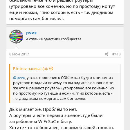
основном те-же что и решают роутеры
(утрировано все конечно, но по простому) но тут
еще и ножки, гпио которые, есть - т.е. диодиком
поморгать сам бог велел.
pvvx
Активный участник сообщества
8 Июн 2017
#418
Pilnikov написал(а):
@pvvx
, у вас отношения к СОКам как будто к чипам из
роутеров и задачи почему-то вы видите в основном те-
же что и решают роутеры (утрировано все конечно, но
по простому) но тут еще и ножки, гпио которые, есть -
т.е. диодиком поморгать сам бог велел.
Дык мигает же. Проблем то нет.
А роутеры и есть первый эшелон, где были
затребованы WiFi SoC в быту.
Хотите что-то большее, например задействовать