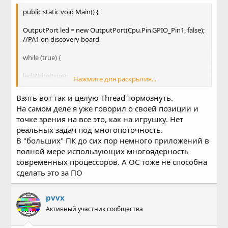
будет. Когда GC соизволит запуститься (и сколько
public static void Main() {
времени это займет).
OutputPort led = new OutputPort(Cpu.Pin.GPIO_Pin1, false);
//PA1 on discovery board
while (true) {
led.Write(true);
Нажмите для раскрытия...
Thread.Sleep(500);
Взять вот так и целую Thread тормознуть.
На самом деле я уже говорил о своей позиции и
led.Write(false);
точке зрения на все это, как на игрушку. Нет
реальных задач под многопоточность.
Thread.Sleep(500); }
В "больших" ПК до сих пор немного приложений в
}
полной мере использующих многоядерность
современных процессоров. А ОС тоже не способна
тут же сразу и многопоточность в чистом виде,
сделать это за ПО
поддерживаема кортексом на уровне ядра..
pvvx
Активный участник сообщества