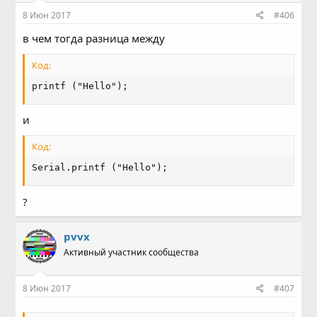
8 Июн 2017
#406
в чем тогда разница между
Код:
printf ("Hello");
и
Код:
Serial.printf ("Hello");
?
pvvx
Активный участник сообщества
8 Июн 2017
#407