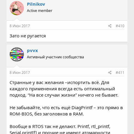
Pilnikov
Active member
8 Июн 2017
#410
Зато не ругается
pvvx
Активный участник сообщества
8 Июн 2017
#411
Странные у вас желания –испортить всё. Для
каждого применения всегда есть оптимальный
подход. “На все случаи жизни” ничего не бывает.
Не забывайте, что есть ещё DiagPrintf – это прямо в
ROM-BIOS, без заголовков в RAM.
Вообще в RTOS так не делают. Printf, rtl_printf,
Serial.print[f] и прочие не имеют атомарности