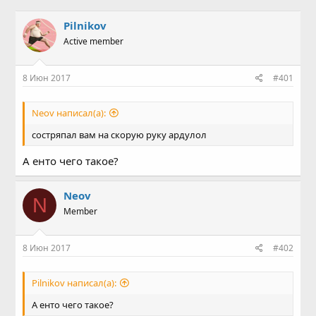
в
а
т
т
Pilnikov
о
а
Active member
р
н
т
а
е
ч
8 Июн 2017
#401
м
а
ы
л
а
Neov написал(а):
состряпал вам на скорую руку ардулол
А енто чего такое?
Neov
N
Member
8 Июн 2017
#402
Pilnikov написал(а):
А енто чего такое?