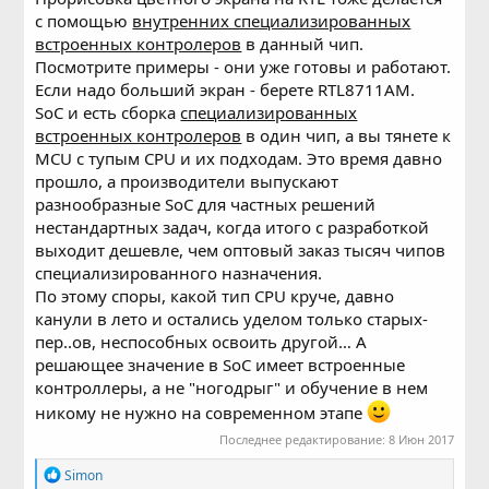
с помощью
внутренних специализированных
встроенных контролеров
в данный чип.
Посмотрите примеры - они уже готовы и работают.
Если надо больший экран - берете RTL8711AM.
SoC и есть сборка
специализированных
встроенных контролеров
в один чип, а вы тянете к
MCU c тупым CPU и их подходам. Это время давно
прошло, а производители выпускают
разнообразные SoC для частных решений
нестандартных задач, когда итого с разработкой
выходит дешевле, чем оптовый заказ тысяч чипов
специализированного назначения.
По этому споры, какой тип CPU круче, давно
канули в лето и остались уделом только старых-
пер..ов, неспособных освоить другой… А
решающее значение в SoC имеет встроенные
контроллеры, а не "ногодрыг" и обучение в нем
никому не нужно на современном этапе
Последнее редактирование:
8 Июн 2017
Р
Simon