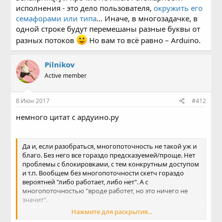
исполнения - это дело пользователя,
окружить его
семафорами или типа
… Иначе, в многозадачке, в
одной строке будут перемешаны разные буквы от
разных потоков
Но вам то всё равно – Arduino.
Pilnikov
Active member
8 Июн 2017
#412
немного цитат с ардуино.ру
Да и, если разобраться, многопоточность не такой уж и
благо. Без него все гораздо предсказуемей/проще. Нет
проблемы с блокировками, с тем конкрутным доступом
и т.п. Вообщем без многопоточности скетч гораздо
вероятней "либо работает, либо нет". А с
многопоточностью "вроде работет, но это ничего не
значит".
Нажмите для раскрытия...
По памяти тоже: никогда не знаете сколько у вас ее