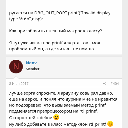
ругается на DBG_OUT_PORT.printf("Invalid display
type %u\n",disp);
Как присобачить внешний макрос к классу?
Я тут уже читал про printf для ртл - ов - мол
проблемный он, а где читал - не помню
Neov
N
Member
8 Июн 2017
#404
лучше зорга спросите, я ардуину ковырял давно,
еще на аврке, и понял что дурина мне не нравится.
но подозреваю, что вызываемый метод printf
подменяется препроцессором на rtl_printf.
Осторожней с define
ну либо добавьте в класс метод-клон rtl_printf