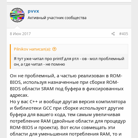
pvvx
Активный участник сообщества
8 Июн 2017
#405
Pilnikov написал(а):
Я тут уже читал про printf для ртл - ов - мол проблемный
он, а где читал - не помню
Он не проблемный, а частью реализован в ROM-
BIOS, используя назначенные при сборке ROM-
BIOS области SRAM под буфера в фиксированных
адресах.
Но у вас С++ и вообще другая версия компилятора
и библиотеки GCC при сборке используют другие
буфера для вашего кода, тем самым увеличивая
потребление RAM (двойные области для процедур
ROM-BIOS и проекта). Вот если совмещать эти
области для уменьшения потребления RAM, то и