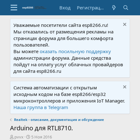
Вход
Регистрация
Уважаемые посетители сайта esp8266.ru!
Мы отказались от размещения рекламы на
страницах форума для большего комфорта
пользователей.
Вы можете
оказать посильную поддержку
администрации форума. Данные средства
пойдут на оплату услуг облачных провайдеров
для сайта esp8266.ru
Система автоматизации с открытым
исходным кодом на базе esp8266/esp32
микроконтроллеров и приложения IoT Manager.
Наша группа в Telegram
Realtek - описание, документация и обсуждение
Arduino для RTL8710.
А
Д
pvvx
5 Ноя 2016