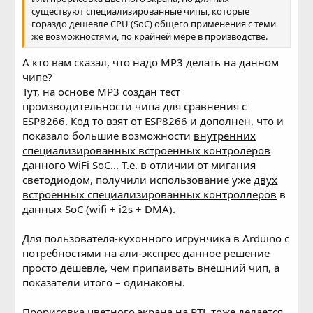
существуют специализированные чипы, которые
гораздо дешевле CPU (SoC) общего применения с теми
же возможностями, по крайней мере в производстве.
А кто вам сказал, что надо MP3 делать на данном
чипе?
Тут, на основе MP3 создан тест
производительности чипа для сравнения с
ESP8266. Код то взят от ESP8266 и дополнен, что и
показало большие возможности
внутренних
специализированных встроенных контролеров
данного WiFi SoC... Т.е. в отличии от мигания
светодиодом, получили использование уже
двух
встроенных специализированных контроллеров
в
данных SoC (wifi + i2s + DMA).
Для пользователя-кухонного игрунчика в Arduino с
потребностями на али-экспрес данное решение
просто дешевле, чем припаивать внешний чип, а
показатели итого – одинаковы.
Прорисовка цветного экрана на RTL тоже делается