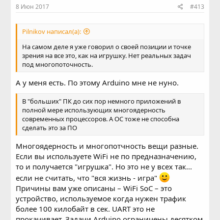
8 Июн 2017
#413
Pilnikov написал(а):
На самом деле я уже говорил о своей позиции и точке
зрения на все это, как на игрушку. Нет реальных задач
под многопоточность.
А у меня есть. По этому Arduino мне не нуно.
В "больших" ПК до сих пор немного приложений в
полной мере использующих многоядерность
современных процессоров. А ОС тоже не способна
сделать это за ПО
Многоядерность и многопотчность вещи разные.
Если вы используете WiFi не по предназначению,
то и получается "игрушка". Но это не у всех так...
если не считать, что "вся жизнь - игра"
Причины вам уже описаны – WiFi SoC – это
устройство, используемое когда нужен трафик
более 100 килобайт в сек. UART это не
прокачивает. Задачи Arduino ограничены десятком