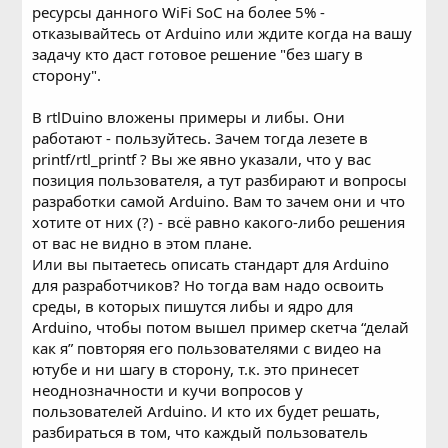
ресурсы данного WiFi SoC на более 5% -
отказывайтесь от Arduino или ждите когда на вашу
задачу кто даст готовое решение "без шагу в
сторону".
В rtlDuino вложены примеры и либы. Они
работают - пользуйтесь. Зачем тогда лезете в
printf/rtl_printf ? Вы же явно указали, что у вас
позиция пользователя, а тут разбирают и вопросы
разработки самой Arduino. Вам то зачем они и что
хотите от них (?) - всё равно какого-либо решения
от вас не видно в этом плане.
Или вы пытаетесь описать стандарт для Arduino
для разработчиков? Но тогда вам надо освоить
среды, в которых пишутся либы и ядро для
Arduino, чтобы потом вышел пример скетча “делай
как я” повторяя его пользователями с видео на
ютубе и ни шагу в сторону, т.к. это принесет
неоднозначности и кучи вопросов у
пользователей Arduino. И кто их будет решать,
разбираться в том, что каждый пользователь