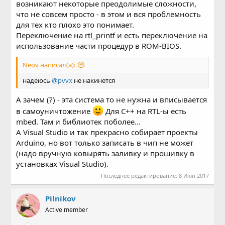
возникают некоторые преодолимые сложности,
что не совсем просто - в этом и вся проблемность
для тех кто плохо это понимает.
Переключение на rtl_printf и есть переключение на
использование части процедур в ROM-BIOS.
Neov написал(а):
надеюсь
@pvvx
не накинется
А зачем (?) - эта система то не нужна и вписывается
в самоуничтожение
Для C++ на RTL-ы есть
mbed. Там и библиотек поболее...
А Visual Studio и так прекрасно собирает проекты
Arduino, но вот только записать в чип не может
(надо вручную ковырять заливку и прошивку в
установках Visual Studio).
Последнее редактирование:
8 Июн 2017
Pilnikov
Active member