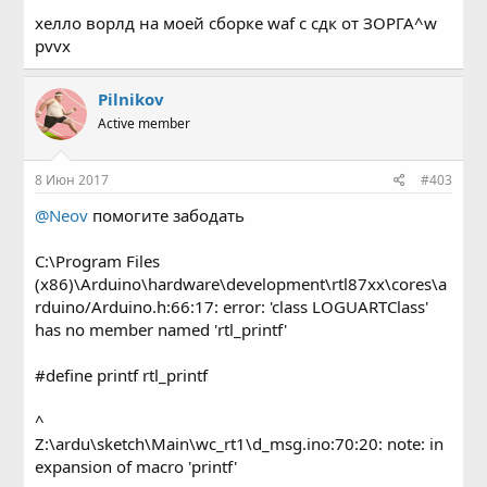
хелло ворлд на моей сборке waf с сдк от ЗОРГА^w
pvvx
Pilnikov
Active member
8 Июн 2017
#403
@Neov
помогите забодать
C:\Program Files
(x86)\Arduino\hardware\development\rtl87xx\cores\a
rduino/Arduino.h:66:17: error: 'class LOGUARTClass'
has no member named 'rtl_printf'
#define printf rtl_printf
^
Z:\ardu\sketch\Main\wc_rt1\d_msg.ino:70:20: note: in
expansion of macro 'printf'