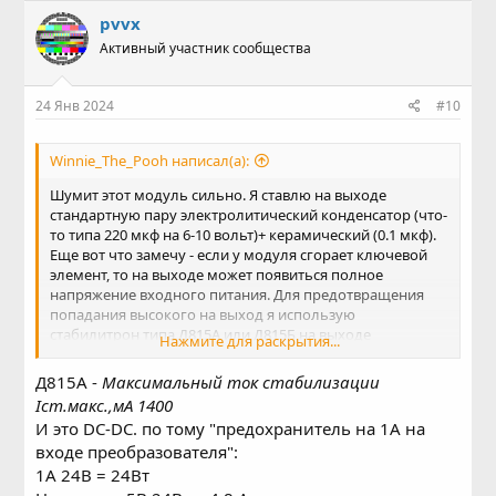
pvvx
Активный участник сообщества
24 Янв 2024
#10
Winnie_The_Pooh написал(а):
Шумит этот модуль сильно. Я ставлю на выходе
стандартную пару электролитический конденсатор (что-
то типа 220 мкф на 6-10 вольт)+ керамический (0.1 мкф).
Еще вот что замечу - если у модуля сгорает ключевой
элемент, то на выходе может появиться полное
напряжение входного питания. Для предотвращения
попадания высокого на выход я использую
стабилитрон типа Д815А или Д815Б на выходе
Нажмите для раскрытия...
преобразователя и предохранитель на 1А на входе
преобразователя.
Д815А -
Максимальный ток стабилизации
Iст.макс.,мА 1400
И это DC-DC. по тому "предохранитель на 1А на
входе преобразователя":
1A 24В = 24Вт