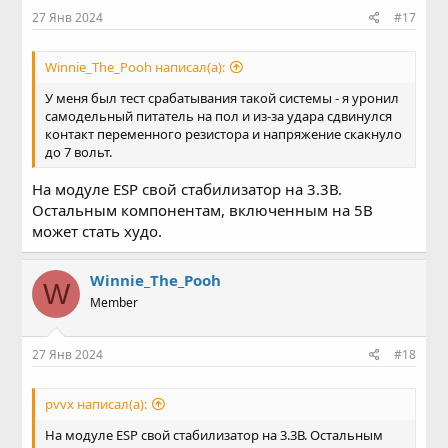
27 Янв 2024
#17
Winnie_The_Pooh написал(а):
У меня был тест срабатывания такой системы - я уронил
самодельный питатель на пол и из-за удара сдвинулся
контакт переменного резистора и напряжение скакнуло
до 7 вольт.
На модуле ESP свой стабилизатор на 3.3В.
Остальным компонентам, включенным на 5В
может стать худо.
Winnie_The_Pooh
W
Member
27 Янв 2024
#18
pvvx написал(а):
На модуле ESP свой стабилизатор на 3.3В. Остальным