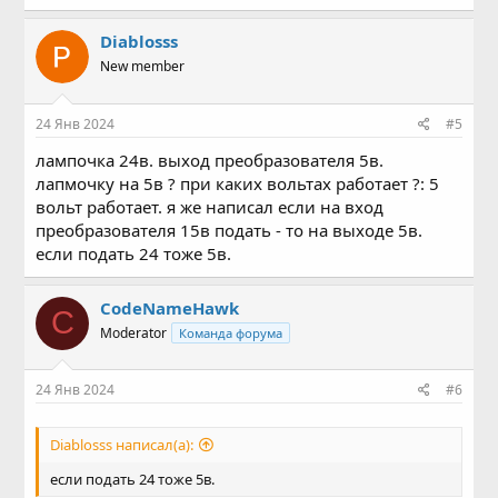
Diablosss
New member
24 Янв 2024
#5
лампочка 24в. выход преобразователя 5в.
лапмочку на 5в ? при каких вольтах работает ?: 5
вольт работает. я же написал если на вход
преобразователя 15в подать - то на выходе 5в.
если подать 24 тоже 5в.
CodeNameHawk
C
Moderator
Команда форума
24 Янв 2024
#6
Diablosss написал(а):
если подать 24 тоже 5в.