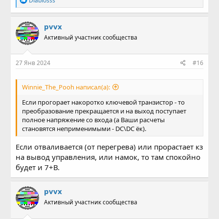
Diablosss
е
а
к
pvvx
ц
Активный участник сообщества
и
и
:
27 Янв 2024
#16
Winnie_The_Pooh написал(а):
Если прогорает накоротко ключевой транзистор - то
преобразование прекращается и на выход поступает
полное напряжение со входа (а Ваши расчеты
становятся неприменимыми - DC\DC ёк).
Если отваливается (от перегрева) или прорастает кз
на вывод управления, или намок, то там спокойно
будет и 7+В.
pvvx
Активный участник сообщества