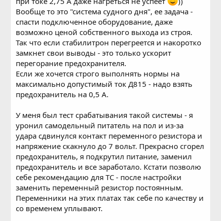
при токе 2,75 А даже нагреться не успеет
))
Вообще то это "система судного дня", ее задача -
спасти подключенное оборудование, даже
возможно ценой собственного выхода из строя.
Так что если стабилитрон перегреется и накоротко
замкнет свои выводы - это только ускорит
перегорание предохранителя.
Если же хочется строго выполнять нормы на
максимально допустимый ток Д815 - надо взять
предохранитель на 0,5 А.
У меня был тест срабатывания такой системы - я
уронил самодельный питатель на пол и из-за
удара сдвинулся контакт переменного резистора и
напряжение скакнуло до 7 вольт. Прекрасно сгорел
предохранитель, я подкрутил питание, заменил
предохранитель и все заработало. Кстати позволю
себе рекомендацию для ТС - после настройки
заменить переменный резистор постоянным.
Переменники на этих платах так себе по качеству и
со временем уплывают.