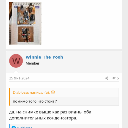
Winnie_The_Pooh
W
Member
25 Янв 2024
#15
Diablosss написал(а):
помимо того что стоит ?
да. на снимке выше как раз видны оба
дополнительных конденсатора.
Р