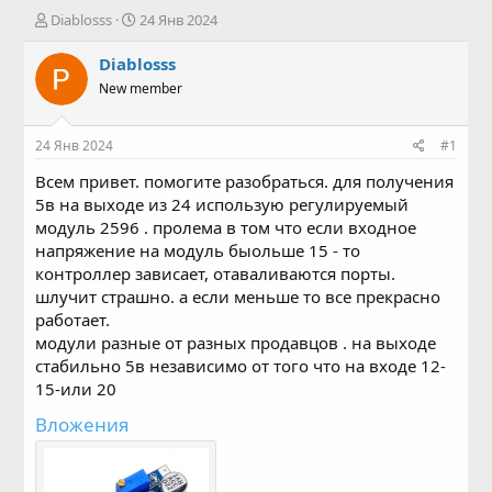
А
Д
Diablosss
24 Янв 2024
в
а
т
т
Diablosss
о
а
New member
р
н
т
а
е
ч
24 Янв 2024
#1
м
а
ы
л
Всем привет. помогите разобраться. для получения
а
5в на выходе из 24 использую регулируемый
модуль 2596 . пролема в том что если входное
напряжение на модуль быольше 15 - то
контроллер зависает, отаваливаются порты.
шлучит страшно. а если меньше то все прекрасно
работает.
модули разные от разных продавцов . на выходе
стабильно 5в независимо от того что на входе 12-
15-или 20
Вложения