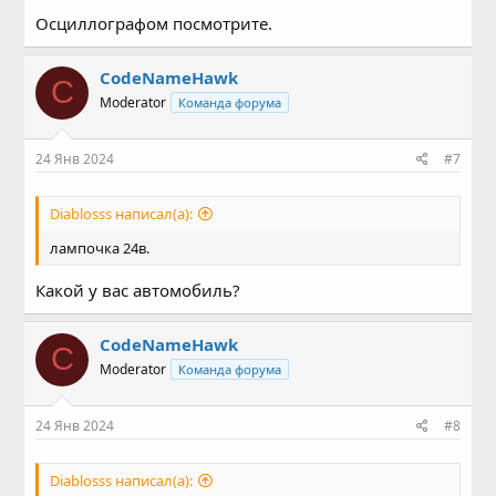
Осциллографом посмотрите.
CodeNameHawk
C
Moderator
Команда форума
24 Янв 2024
#7
Diablosss написал(а):
лампочка 24в.
Какой у вас автомобиль?
CodeNameHawk
C
Moderator
Команда форума
24 Янв 2024
#8
Diablosss написал(а):