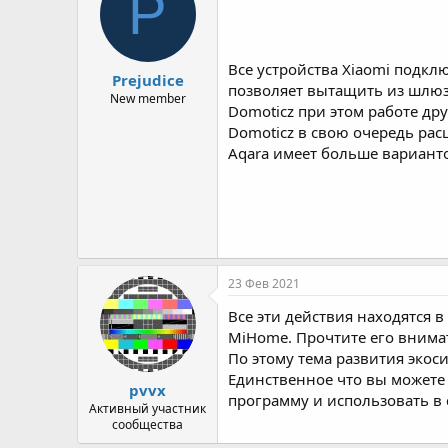
P
р
н
т
а
е
ч
м
а
Все устройства Xiaomi подкл
Prejudice
ы
л
позволяет вытащить из шлюза
а
New member
Domoticz при этом работе д
Domoticz в свою очередь р
Aqara имеет больше варианто
23 Фев 2021
Все эти действия находятся 
MiHome. Прочтите его внима
По этому тема развития экос
Единственное что вы можете 
pvvx
программу и использовать в 
Активный участник
сообщества