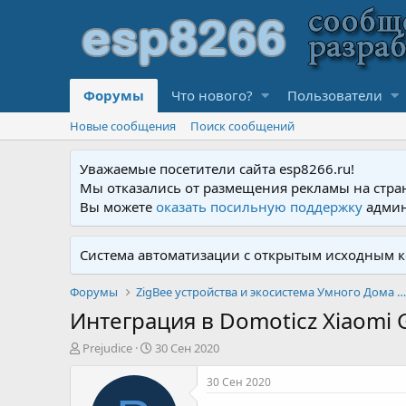
Форумы
Что нового?
Пользователи
Новые сообщения
Поиск сообщений
Уважаемые посетители сайта esp8266.ru!
Мы отказались от размещения рекламы на стра
Вы можете
оказать посильную поддержку
админ
Система автоматизации с открытым исходным к
Форумы
ZigBee устройства и экосистема Умного Дома XIAOMI
Интеграция в Domoticz Xiaomi 
А
Д
Prejudice
30 Сен 2020
в
а
т
т
30 Сен 2020
о
а